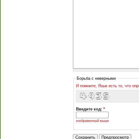
Борьба с неверными
И помните, Язык есть то, что оп
  _  _      ___    _____   ____  
 | || |    / _ \  |___ /  | ___| 
 | || |_  | (_) |   |_ \  |___ \ 
 |__   _|  \__, |  ___) |  ___) |
    |_|      /_/  |____/  |____/ 
Введите код:
*
изображенный выше