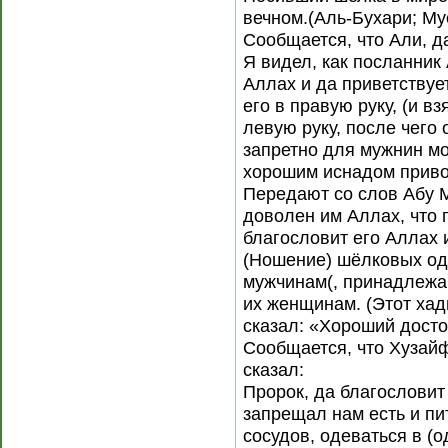
вечном.(Аль-Бухари; Му
Сообщается, что Али, д
Я видел, как посланник
Аллах и да приветствует
его в правую руку, (и вз
левую руку, после чего 
запретно для мужнин мо
хорошим иснадом приво
Передают со слов Абу М
доволен им Аллах, что 
благословит его Аллах и
(Ношение) шёлковых од
мужчинам(, принадлежа
их женщинам. (Этот хад
сказал: «Хороший досто
Сообщается, что Хузайф
сказал:
Пророк, да благословит 
запрещал нам есть и пи
сосудов, одеваться в (о