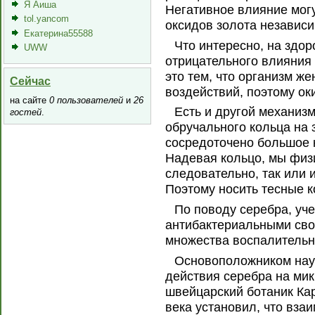
Я Аиша
Негативное влияние мог
tol.yancom
оксидов золота независи
Екатерина55588
Что интересно, на здо
UWW
отрицательного влияния
это тем, что организм 
Сейчас
воздействий, поэтому ок
на сайте
0 пользователей
и
26
Есть и другой механиз
гостей
.
обручального кольца на 
сосредоточено большое 
Надевая кольцо, мы физи
следовательно, так или 
Поэтому носить тесные к
По поводу серебра, уч
антибактериальными сво
множества воспалительн
Основоположником нау
действия серебра на мик
швейцарский ботаник Кар
века установил, что вза