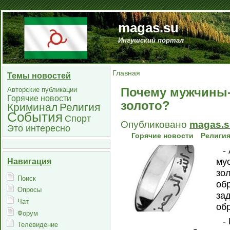
magas.su
Ингушский портал
Главная
Темы новостей
Почему мужчины-
Авторские публикации
Горячие новости
золото?
Криминал
Религия
События
Спорт
Опубликовано
magas.s
Это интересно
Горячие новости
Религи
-
му
Навигация
зол
Поиск
об
Опросы
за
Чат
об
Форум
-
Телевидение