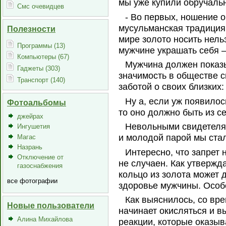
мы уже купили обручаль
Смс очевидцев
- Во первых, ношение о
мусульманская традиция
Полезности
мире золото носить нель
Программы (13)
мужчине украшать себя – 
Компьютеры (67)
Мужчина должен показы
Гаджеты (303)
значимость в обществе с
Транспорт (140)
заботой о своих близких:
Ну а, если уж появилос
Фотоальбомы
то оно должно быть из 
джейрах
Невольными свидетеля
Ингушетия
и молодой парой мы стал
Магас
Назрань
Интересно, что запрет
Отключение от
не случаен. Как утвержд
газоснабжения
кольцо из золота может 
все фотографии
здоровье мужчины. Особе
Как выяснилось, со вр
Новые пользователи
начинает окисляться и в
Алина Михайлова
реакции, которые оказыв