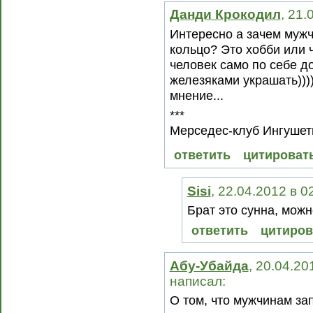
Данди Крокодил
, 21.
Интересно а зачем мужч
кольцо? Это хобби или 
человек само по себе до
железяками украшать))))
мнение...
***
Мерседес-клуб Ингушети
ответить
цитироват
Sisi
, 22.04.2012 в 0
Брат это сунна, можн
ответить
цитиров
Абу-Убайда
, 20.04.20
написал:
О том, что мужчинам за