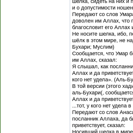
шелка, сидеть на них и 
и о допустимости ноше
Передают со слов Умара
доволен им Аллах, что 
благословит его Аллах и
Не носите шелка, ибо, по
шёлк в этом мире, не на
Бухари; Муслим)
Сообщается, что Умар б
им Аллах, сказал:
Я слышал, как посланни
Аллах и да приветствует
кого нет удела». (Аль-Б
В той версии (этого хад
аль-Бухари(, сообщается
Аллах и да приветствует
...тот, у кого нет удела 
Передают со слов Анаса
посланник Аллаха, да б
приветствует, сказал:
Носивший шелка в мире 