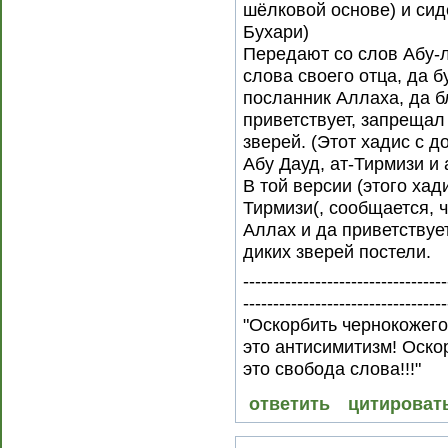
шёлковой основе) и сиде
Бухари)
Передают со слов Абу-
слова своего отца, да б
посланник Аллаха, да б
приветствует, запрещал
зверей. (Этот хадис с 
Абу Дауд, ат-Тирмизи и 
В той версии (этого хад
Тирмизи(, сообщается, ч
Аллах и да приветствуе
диких зверей постели.
----------------------------------
----------------------------------
"Оскорбить чернокожего 
это антисимитизм! Оско
это свобода слова!!!"
ответить
цитироват