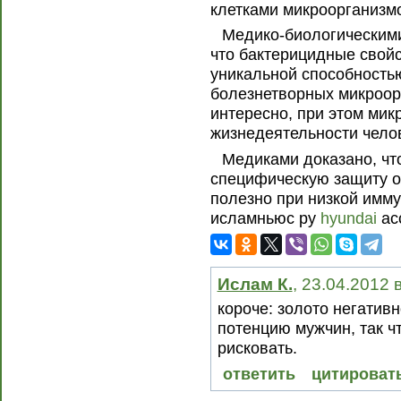
клетками микроорганизмо
Медико-биологическим
что бактерицидные свой
уникальной способность
болезнетворных микроор
интересно, при этом ми
жизнедеятельности чело
Медиками доказано, чт
специфическую защиту о
полезно при низкой имму
исламньюс ру
hyundai
ac
Ислам К.
, 23.04.2012 
короче: золото негативн
потенцию мужчин, так ч
рисковать.
ответить
цитироват