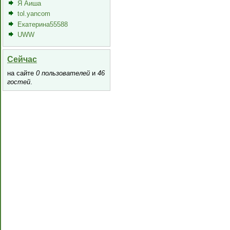
Я Аиша
tol.yancom
Екатерина55588
UWW
Сейчас
на сайте
0 пользователей
и
46
гостей
.