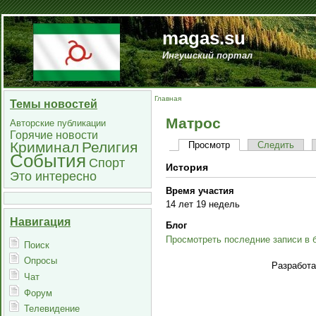
magas.su
Ингушский портал
Главная
Темы новостей
Матрос
Авторские публикации
Горячие новости
Криминал
Религия
Просмотр
Следить
События
Спорт
История
Это интересно
Время участия
14 лет 19 недель
Навигация
Блог
Просмотреть последние записи в 
Поиск
Опросы
Разработ
Чат
Форум
Телевидение