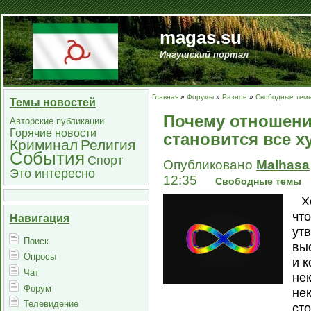
magas.su
Ингушский портал
Главная
»
Форумы
»
Разное
»
Свободные тем
Темы новостей
Почему отношение
Авторские публикации
Горячие новости
становится все х
Криминал
Религия
События
Спорт
Опубликовано
Malhasa
Это интересно
12:35
Свободные темы
Х
что
Навигация
ут
Поиск
вы
Опросы
и 
Чат
не
Форум
не
Телевидение
ст