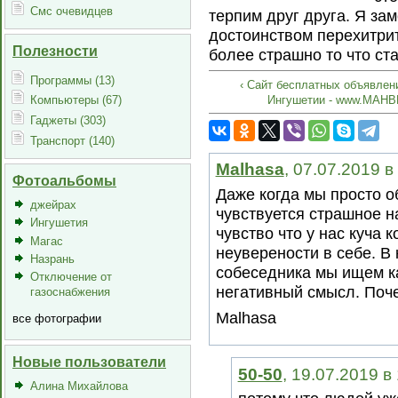
Смс очевидцев
терпим друг друга. Я за
достоинством перехитрит
Полезности
более страшно то что ст
Программы (13)
‹ Сайт бесплатных объявлен
Ингушетии - www.MAHB
Компьютеры (67)
Гаджеты (303)
Транспорт (140)
Malhasa
, 07.07.2019 в
Фотоальбомы
Даже когда мы просто 
джейрах
чувствуется страшное н
Ингушетия
чувство что у нас куча 
Магас
неуверености в себе. В
Назрань
собеседника мы ищем к
Отключение от
негативный смысл. Поч
газоснабжения
Malhasa
все фотографии
Новые пользователи
50-50
, 19.07.2019 в
Алина Михайлова