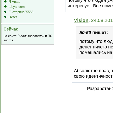
потому что людей уж
Я Аиша
интересует. Все пом
tol.yancom
Екатерина55588
UWW
Vision
, 24.08.20
Сейчас
50-50
пишет:
на сайте
0 пользователей
и
34
гостя
.
потому что люд
денег ничего не
помешались на
Абсолютно прав, т
свою идентичность
Разработан