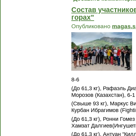
Состав участников
горах"
Опубликовано
magas.s
8-6
(До 61,3 кг), Рафаэль Ди
Морозов (Казахстан), 6-1
(Свыше 93 кг), Маркус Ви
Курбан Ибрагимов (Fighti
(До 61,3 кг), Ронни Гоме
Хамзат Далгиев(Ингушети
(До 61,3 кг), Антуан "Кил