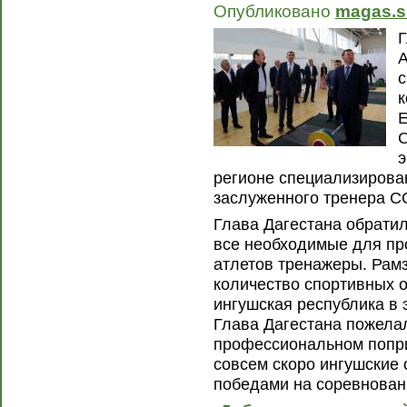
Опубликовано
magas.s
Г
А
с
к
Е
О
э
регионе специализирова
заслуженного тренера 
Глава Дагестана обратил 
все необходимые для пр
атлетов тренажеры. Рам
количество спортивных о
ингушская республика в 
Глава Дагестана пожела
профессиональном попри
совсем скоро ингушские
победами на соревнован