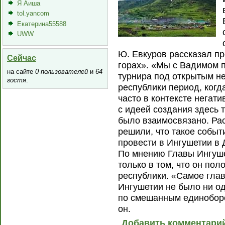
Я Аиша
tol.yancom
Екатерина55588
UWW
Ю. Евкуров рассказал п
Сейчас
горах». «Мы с Вадимом 
на сайте
0 пользователей
и
64
турнира под открытым н
гостя
.
республики период, ког
часто в контексте негат
с идеей создания здесь т
было взаимосвязано. Ра
решили, что такое собы
провести в Ингушетии в 
По мнению Главы Ингуше
только в том, что он по
республики. «Самое главн
Ингушетии не было ни од
по смешанным единоборст
он.
Добавить комментари