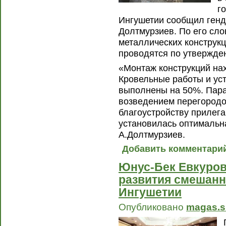
г
Ингушетии сообщил ген
Долтмурзиев. По его сло
металлических конструк
проводятся по утвержде
«Монтаж конструкций на
Кровельные работы и ус
выполнены на 50%. Пара
возведением перегородо
благоустройству прилега
установилась оптимальна
А.Долтмурзиев.
Добавить комментари
Юнус-Бек Евкуров
развития смешанн
Ингушетии
Опубликовано
magas.s