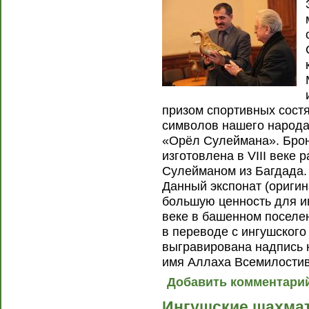
призом спортивных состя
символов нашего народа
«Орёл Сулеймана». Брон
изготовлена в VIII веке
Сулейманом из Багдада.
Данный экспонат (ориги
большую ценность для ин
веке в башенном поселен
в переводе с ингушского
выгравирована надпись 
имя Аллаха Всемилостив
Добавить комментари
Ингушские шахма