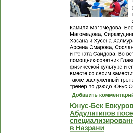
Камиля Магомедова, Бес
Магомедова, Сиражудина
Хасана и Хусена Халмур
Арсена Омарова, Сослан
и Рената Саидова. Во вс
помощник-советник Глав
физической культуре и с
вместе со своим замест
также заслуженный трен
тренер по дзюдо Юнус О
Добавить комментари
Юнус-Бек Евкуров
Абдулатипов пос
специализированн
в Назрани