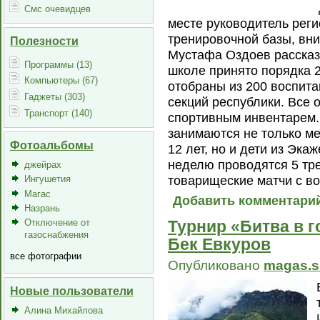
Смс очевидцев
месте руководитель реги
тренировочной базы, вни
Полезности
Мустафа Оздоев рассказа
Программы (13)
школе принято порядка 2
Компьютеры (67)
отобраны из 200 воспит
Гаджеты (303)
секций республики. Все 
Транспорт (140)
спортивным инвентарем.
занимаются не только ме
Фотоальбомы
12 лет, но и дети из Эк
неделю проводятся 5 тре
джейрах
товарищеские матчи с в
Ингушетия
Магас
Добавить комментари
Назрань
Отключение от
Турнир «Битва в г
газоснабжения
Бек Евкуров
все фотографии
Опубликовано
magas.s
Новые пользователи
Алина Михайлова