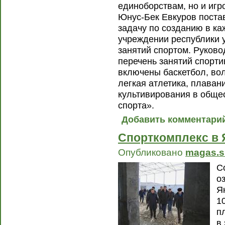
единоборствам, но и игр
Юнус-Бек Евкуров поста
задачу по созданию в к
учреждении республики 
занятий спортом. Руковод
перечень занятий спорт
включены баскетбол, вол
легкая атлетика, плаван
культивирования в обще
спорта».
Добавить комментари
Спорткомплекс в 
Опубликовано
magas.s
С
о
Я
1
п
в