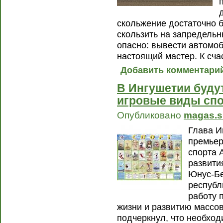
скольжение достаточно 
скользить на запредельн
опасно: вывести автомоб
настоящий мастер. К сча
Добавить комментари
В Ингушетии буду
игровые виды сп
Опубликовано
magas.s
Глава И
премьер
спорта 
развити
Юнус-Бе
республ
работу 
жизни и развитию массов
подчеркнул, что необход