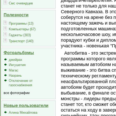
двадцатичетырехлетия. 
Смс очевидцев
станет не только для наш
Северного Кавказа. В эт
Полезности
соберутся на арене без п
настоящему зажечь и вып
Программы (13)
подготовленных машинах
Компьютеры (67)
несколькочасовое шоу, и
Гаджеты (303)
порадуют кубки и диплом
Транспорт (140)
участника - новенькая "П
Фотоальбомы
Автобитва - это экстре
программы которого явл
джейрах
называемым автобоям на
Ингушетия
выживание - это битва 
Магас
техническому регламент
Назрань
Отключение от
неасфальтированной пло
газоснабжения
автобоям будет проходит
выбывание, в финале ос
все фотографии
монстры - лидеры преды
станет тот, кто сможет о
Новые пользователи
остаться на ходу в заве
Алина Михайлова
сильнейших. Шоу-програ