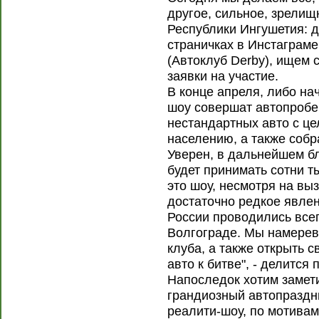
другое, сильное, зрелищ
Республики Ингушетия: 
страничках в Инстаграме
(Автоклуб Derby), ищем 
заявки на участие.
В конце апреля, либо на
шоу совершат автопробег
нестандартных авто с це
населению, а также соб
Уверен, в дальнейшем б
будет принимать сотни ты
это шоу, несмотря на вы
достаточно редкое явлен
России проводились всег
Волгограде. Мы намерев
клуба, а также открыть с
авто к битве", - делится
Напоследок хотим заметит
грандиозный автопраздни
реалити-шоу, по мотивам