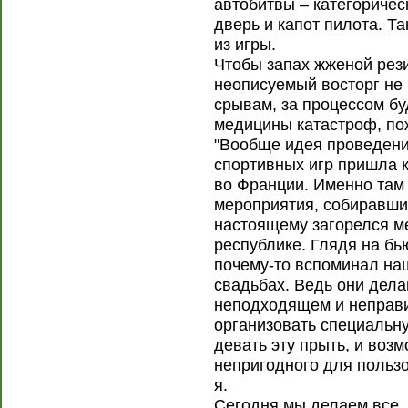
автобитвы – категоричес
дверь и капот пилота. Т
из игры.
Чтобы запах жженой рези
неописуемый восторг не
срывам, за процессом бу
медицины катастроф, по
"Вообще идея проведени
спортивных игр пришла 
во Франции. Именно там
мероприятия, собиравши
настоящему загорелся ме
республике. Глядя на бь
почему-то вспоминал наш
свадьбах. Ведь они дела
неподходящем и неправи
организовать специальну
девать эту прыть, и возм
непригодного для пользо
я.
Сегодня мы делаем все,