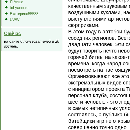
Я Аиша
качественным звуковым 
tol.yancom
воздушными куклами, на
Екатерина55588
выступлениями артистов
UWW
сюрпризами.
В этом году в автобои бу
Сейчас
соседних регионов. Всег
на сайте
0 пользователей
и
28
двадцати человек. Эти с
гостей
.
будут творить нечто нев
горячей битвы на какое-
времена, когда народ со
посмотреть на настоящу
Организовывают все это
экстремальных видов спо
с инициатором проекта Т
персонал клуба, состоя
шести человек, - это лю
в самых нетипичных усл
состоялось, а публика б
Затейщики игр не открыв
совершенно точно одно -