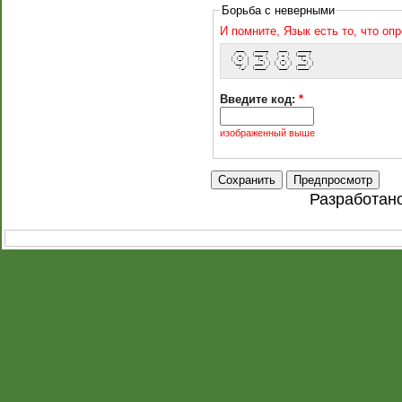
Борьба с неверными
И помните, Язык есть то, что оп
   ___    _____    ___    _____ 
  / _ \  |___ /   ( _ )  |___ / 
 | (_) |   |_ \   / _ \    |_ \ 
  \__, |  ___) | | (_) |  ___) |
    /_/  |____/   \___/  |____/ 
Введите код:
*
изображенный выше
Разработан