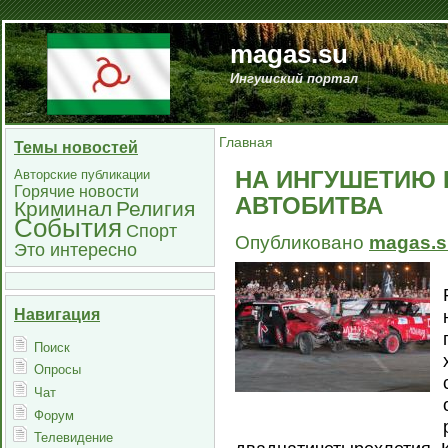
magas.su
Ингушский портал
Главная
Темы новостей
НА ИНГУШЕТИЮ 
Авторские публикации
Горячие новости
АВТОБИТВА
Криминал
Религия
События
Спорт
Опубликовано
magas.s
Это интересно
Навигация
Поиск
Опросы
Чат
Форум
Телевидение