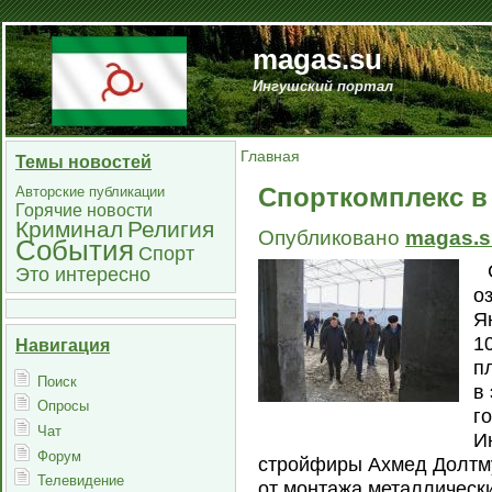
magas.su
Ингушский портал
Главная
Темы новостей
Спорткомплекс в 
Авторские публикации
Горячие новости
Криминал
Религия
Опубликовано
magas.s
События
Спорт
Это интересно
о
Я
1
Навигация
п
Поиск
в
Опросы
г
Чат
И
Форум
стройфиры Ахмед Долтму
Телевидение
от монтажа металлически