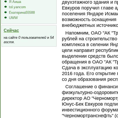
двухэтажного здания и 
Я Аиша
tol.yancom
Евкуров поручил главе 
Екатерина55588
поселения Яндаре Исмаи
UWW
возможность оснащения 
внебюджетных источнико
Сейчас
Напомним, ОАО "АК "Т
на сайте
0 пользователей
и
54
рублей на строительство
гостя
.
комплекса в селении Янд
цели направит республи
выделении средств было
обращения в ОАО "АК "Т
Сдача в эксплуатацию к
2016 года. Его открытие
со дня образования респ
Соглашение о финанси
физкультурно-оздоровит
директор АО "Черноморт
Юнус-Бек Евкуров подпис
инвестиционного форума
"Черномортранснефть" (