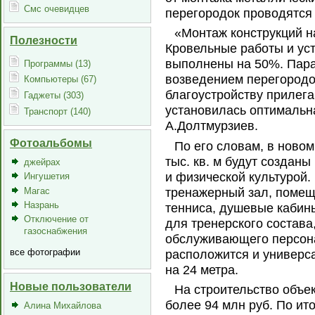
Смс очевидцев
перегородок проводятся
«Монтаж конструкций н
Полезности
Кровельные работы и ус
выполнены на 50%. Пара
Программы (13)
возведением перегородо
Компьютеры (67)
благоустройству прилега
Гаджеты (303)
установилась оптимальна
Транспорт (140)
А.Долтмурзиев.
Фотоальбомы
По его словам, в ново
тыс. кв. м будут созданы
джейрах
и физической культурой
Ингушетия
Магас
тренажерный зал, помещ
Назрань
тенниса, душевые кабины
Отключение от
для тренерского состав
газоснабжения
обслуживающего персона
все фотографии
расположится и универс
на 24 метра.
Новые пользователи
На строительство объе
более 94 млн руб. По ит
Алина Михайлова