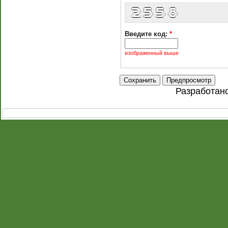
  ____    ____    ____     ___  
 |___ \  | ___|  | ___|   ( _ ) 
   __) | |___ \  |___ \   / _ \ 
  / __/   ___) |  ___) | | (_) |
 |_____| |____/  |____/   \___/ 
Введите код:
*
изображенный выше
Разработан