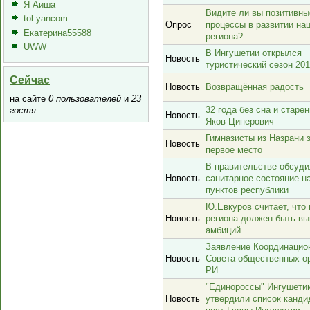
Я Аиша
Видите ли вы позитивны
tol.yancom
Опрос
процессы в развитии на
Екатерина55588
региона?
UWW
В Ингушетии открылся
Новость
туристический сезон 20
Сейчас
Новость
Возвращённая радость
на сайте
0 пользователей
и
23
32 года без сна и старе
гостя
.
Новость
Яков Циперович
Гимназисты из Назрани 
Новость
первое место
В правительстве обсуд
Новость
санитарное состояние н
пунктов республики
Ю.Евкуров считает, что 
Новость
региона должен быть в
амбиций
Заявление Координацио
Новость
Совета общественных о
РИ
"Единороссы" Ингушети
Новость
утвердили список канди