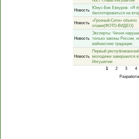
пост Главы Ингушетии
Юнус-Бек Евкуров: «Я б
Новость
баллотироваться на вто
«Грозный-Сити» объяло
Новость
пламя(ФОТО-ВИДЕО)
Эксперты: Чечня наруши
Новость
только законы России, н
вайнахские традиции.
Первый республиканский
Новость
молодежи завершился в
Ингушетии
1
2
3
4
Разработ