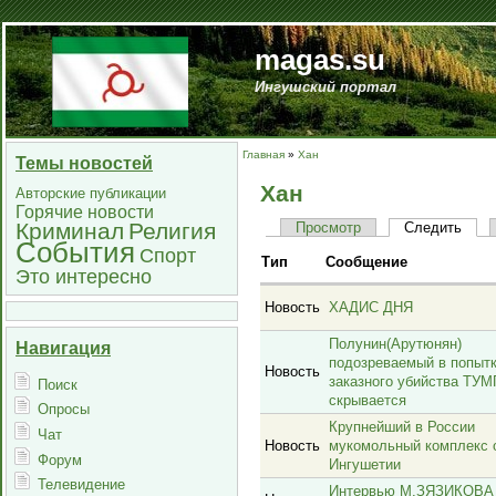
magas.su
Ингушский портал
Главная
»
Хан
Темы новостей
Хан
Авторские публикации
Горячие новости
Криминал
Религия
Просмотр
Следить
События
Спорт
Тип
Сообщение
Это интересно
Новость
ХАДИС ДНЯ
Полунин(Арутюнян)
Навигация
подозреваемый в попыт
Новость
заказного убийства ТУ
Поиск
скрывается
Опросы
Крупнейший в России
Чат
Новость
мукомольный комплекс 
Форум
Ингушетии
Телевидение
Интервью М.ЗЯЗИКОВА