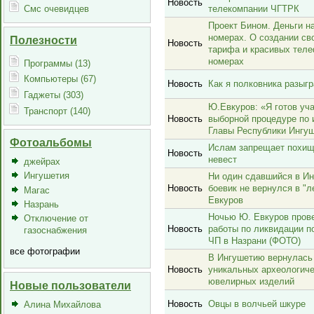
Новость
Смс очевидцев
телекомпании ЧГТРК
Проект Бином. Деньги на
номерах. О создании св
Полезности
Новость
тарифа и красивых тел
номерах
Программы (13)
Компьютеры (67)
Новость
Как я полковника разыг
Гаджеты (303)
Ю.Евкуров: «Я готов уч
Транспорт (140)
Новость
выборной процедуре по 
Главы Республики Ингу
Фотоальбомы
Ислам запрещает похи
Новость
невест
джейрах
Ингушетия
Ни один сдавшийся в И
Новость
боевик не вернулся в "ле
Магас
Евкуров
Назрань
Ночью Ю. Евкуров пров
Отключение от
Новость
работы по ликвидации п
газоснабжения
ЧП в Назрани (ФОТО)
все фотографии
В Ингушетию вернулась
Новость
уникальных археологич
ювелирных изделий
Новые пользователи
Новость
Овцы в волчьей шкуре
Алина Михайлова