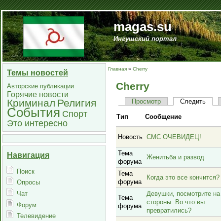
magas.su
Ингушский портал
Главная
»
Cherry
Темы новостей
Cherry
Авторские публикации
Горячие новости
Криминал
Религия
Просмотр
Следить
События
Спорт
Тип
Сообщение
Это интересно
Новость
СМС ОЧЕВИДЕЦ!
Тема
Навигация
Женитьба и развод
форума
Поиск
Тема
Когда это все кончится?
форума
Опросы
Чат
Девушки, посмотрите на
Тема
стороны. Во что вы
Форум
форума
превратились?
Телевидение