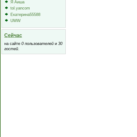
Я Аиша
tol.yancom
Екатерина55588
UWW
Сейчас
на сайте
0 пользователей
и
30
гостей
.