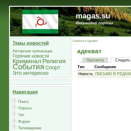
magas.su
Ингушский портал
Главная
»
адекват
Темы новостей
адекват
Авторские публикации
Горячие новости
Криминал
Религия
Просмотр
Следить
События
Спорт
Тип
Сообщение
Это интересно
Новость
ПИСЬМО В РЕДАКЦ
Навигация
Поиск
Опросы
Чат
Форум
Телевидение