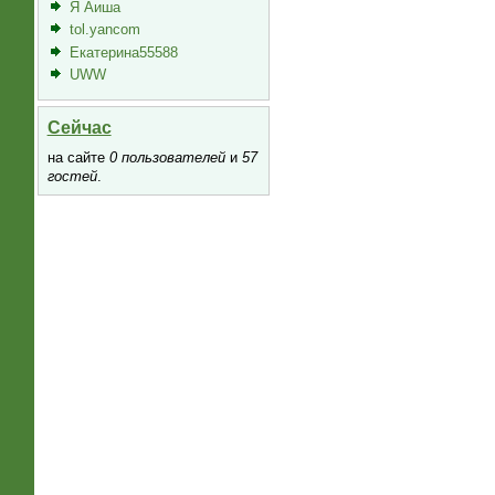
Я Аиша
tol.yancom
Екатерина55588
UWW
Сейчас
на сайте
0 пользователей
и
57
гостей
.