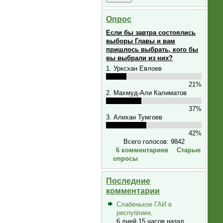
Опрос
Если бы завтра состоялись
выборы Главы и вам
пришлось выбрать, кого бы
вы выбрали из них?
1. Урксхан Евлоев
21%
2. Махмуд-Али Калиматов
37%
3. Алихан Тумгоев
42%
Всего голосов: 9842
6 комментариев
Старые
опросы
Последние
комментарии
Слабенькое ГАИ в
республике,
6 дней 15 часов назад