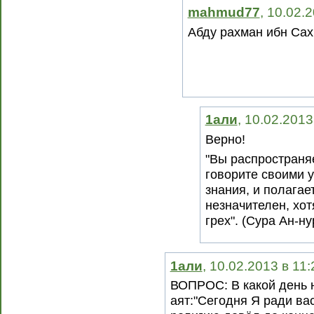
mahmud77
, 10.02.
Абду рахман ибн Сах
1али
, 10.02.2013
Верно!
"Вы распространя
говорите своими у
знания, и полагает
незначителен, хот
грех". (Сура Ан-ну
1али
, 10.02.2013 в 11
ВОПРОС: В какой день 
аят:"Сегодня Я ради в