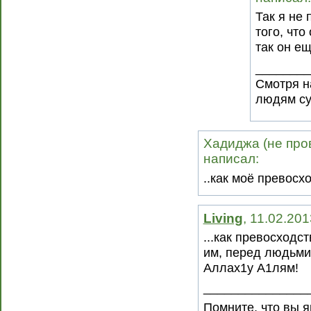
Так я не 
того, что
так он е
________
Смотря на
людям су
Хадиджа (не пров
написал:
..как моё превос
Living
, 11.02.20
...как превосходс
им, перед людьми
Аллах1у А1лям!
_______________
Помните, что вы я