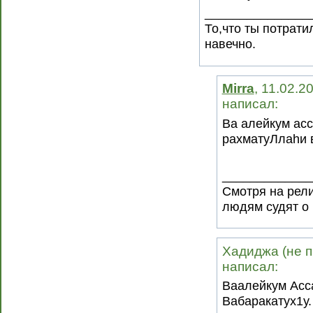
_______________
То,что ты потрати
навечно.
Mirra
, 11.02.2
написал:
Ва алейкум ас
рахматуЛлаhи в
_____________
Смотря на рели
людям судят о 
Хадиджа (не п
написал:
Ваалейкум Асс
Вабаракатух1у.