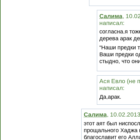
Салима
, 10.0
написал:
согласна.я тож
дерева арак де
"Наши предки т
Ваши предки од
стыдно, что он
Ася Евло (не 
написал:
Да,арак.
Салима
, 10.02.201
этот аят был ниспос
прощального Хаджа 
благославит его Алл