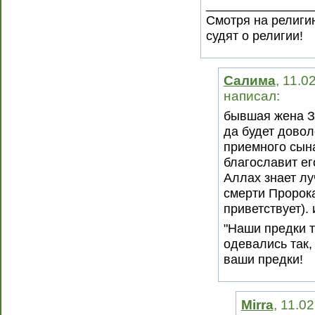
_______________
Смотря на религию
судят о религии!
Салима
, 11.0
написал:
бывшая жена З
да будет довол
приемного сын
благославит ег
Аллах знает лу
смерти Пророка
приветствует).
"Наши предки т
одевались так,
ваши предки!
Mirra
, 11.0