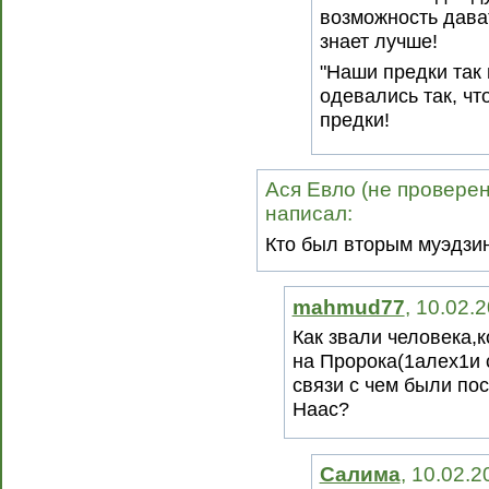
возможность дава
знает лучше!
"Наши предки так 
одевались так, чт
предки!
Ася Евло (не проверено
написал:
Кто был вторым муэдзи
mahmud77
, 10.02.
Как звали человека,
на Пророка(1алех1и 
связи с чем были по
Наас?
Салима
, 10.02.2