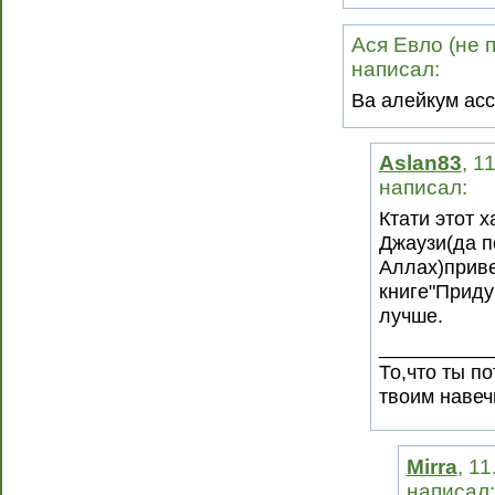
Ася Евло (не п
написал:
Ва алейкум асс
Aslan83
, 1
написал:
Ктати этот х
Джаузи(да п
Аллах)приве
книге"Приду
лучше.
__________
То,что ты п
твоим навеч
Mirra
, 1
написал: