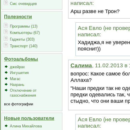
написал:
Смс очевидцев
Арш разве не Трон?
Полезности
Программы (13)
Ася Евло (не провер
Компьютеры (67)
написал:
Гаджеты (303)
Хадиджа,я не уверен
Транспорт (140)
пояснит))
Фотоальбомы
Салима
, 11.02.2013 в
джейрах
Ингушетия
вопрос: Какое самое бо
Магас
Аллаха?
Назрань
"Наши предки так не од
Отключение от
предки одевались так, ч
газоснабжения
стыдно, что они ваши п
все фотографии
Новые пользователи
Ася Евло (не провер
написал:
Алина Михайлова