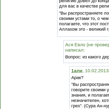
религию довёл до конц
для вас в качестве рел
"Вы распространяете ло
своими устами то, о чем 
полагаете, что этот пос
Аллахом это - великий г
Ася Евло (не провер
написал:
Вопрос: из какого д
1али
, 10.02.2013
Арак?
"Вы распространя
говорите своими у
знания, и полагает
незначителен, хот
грех". (Сура Ан-ну