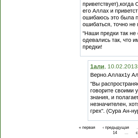
приветствует),когда 
его Аллах и приветст
ошибаюсь это была п
ошибаться, точно не 
"Наши предки так не
одевались так, что и
предки!
1али
, 10.02.2013
Верно.Аллах1у Ал
"Вы распространя
говорите своими у
знания, и полагает
незначителен, хот
грех". (Сура Ан-ну
« первая
‹ предыдущая
14
…