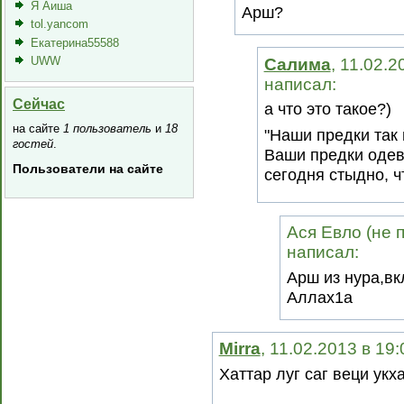
Я Аиша
Арш?
tol.yancom
Екатерина55588
Салима
, 11.02.2
UWW
написал:
Сейчас
а что это такое?)
на сайте
1 пользователь
и
18
"Наши предки так 
гостей
.
Ваши предки одева
Пользователи на сайте
сегодня стыдно, ч
Ася Евло (не п
написал:
Арш из нура,вк
Аллах1а
Mirra
, 11.02.2013 в 19
Хаттар луг саг веци укх