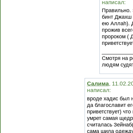
написал:
Правильно. 
бинт Джахш 
ею Аллаh). 
прожив всег
пророком ( 
приветствуе
__________
Смотря на р
людям судят
Салима
, 11.02.2
написал:
вроде хадис был н
да благославит ег
приветствует) что
умрет самая щедр
считалась Зейнаб
сама шила одежду