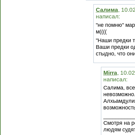
Салима
, 10.0
написал:
"не помню" мар
м((((
"Наши предки т
Ваши предки од
стыдно, что он
Mirra
, 10.0
написал:
Салима, все
невозможно.
АлхьамдулиЛ
возможность
__________
Смотря на р
людям судят