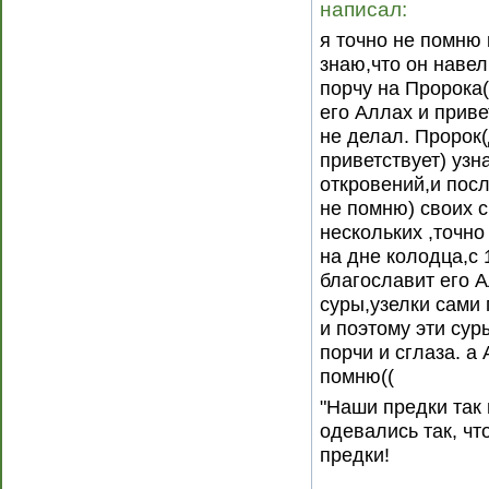
написал:
я точно не помню 
знаю,что он наве
порчу на Пророка(
его Аллах и приве
не делал. Пророк(
приветствует) узн
откровений,и посл
не помню) своих 
нескольких ,точно
на дне колодца,с 
благославит его А
суры,узелки сами 
и поэтому эти су
порчи и сглаза. а 
помню((
"Наши предки так 
одевались так, чт
предки!