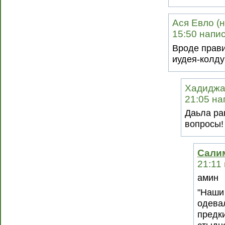
Ася Евло (н
15:50 напис
Вроде прави
иудея-колду
Хадиджа 
21:05 на
Даьла ра
вопросы!
Сали
21:11
амин
"Наши 
одева
предки