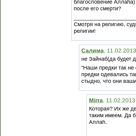
благословение Аллаhа)
после его смерти?
____________________
Смотря на религию, суд
религии!
Салима
, 11.02.201
не Зайнаб(да будет 
"Наши предки так не
предки одевались так
стыдно, что они ваши
Mirra
, 11.02.2013
Которая? Их же д
таким имеем. Да 
Аллаh.