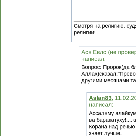
____________________
Смотря на религию, суд
религии!
Ася Евло (не провер
написал:
Вопрос: Пророк(да б
Аллах)сказал:"Прево
другими месяцами так
Aslan83
, 11.02.2
написал:
Ассаляму алайкум
ва баракатуху!....
Корана над речью
знает лучше.