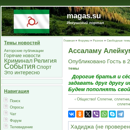
magas.su
Ингушский портал
Главная
»
Форумы
»
Разное
»
Свободные тем
Темы новостей
Ассаламу Алейку
Авторские публикации
Горячие новости
Криминал
Религия
Опубликовано Гость в 2
События
Спорт
темы
Это интересно
Дорогие братья и сё
задавать друг другу и
Будем пополнять свой 
Навигация
‹ Общество! Сплетни, сплетни
Поиск
сплетн
Опросы
Чат
Форум
Хадиджа (не проверено
Телевидение