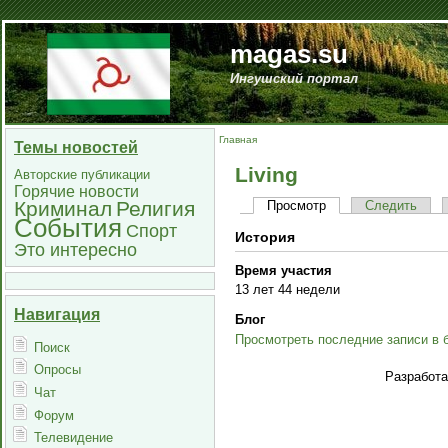
magas.su
Ингушский портал
Главная
Темы новостей
Living
Авторские публикации
Горячие новости
Криминал
Религия
Просмотр
Следить
События
Спорт
История
Это интересно
Время участия
13 лет 44 недели
Навигация
Блог
Просмотреть последние записи в 
Поиск
Опросы
Разработ
Чат
Форум
Телевидение