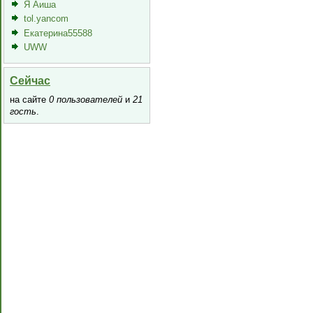
Я Аиша
tol.yancom
Екатерина55588
UWW
Сейчас
на сайте
0 пользователей
и
21
гость
.