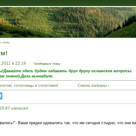
е темы
ум!
.2011 в 22:16
Свободные темы
!Давайте здесь будем задавать друг другу исламские вопросы.
ж знаний,Дала аьннадале.
плетни, сплетницы и сплетники!
Сквозь капканы ›
 19:47 написал:
вались!"- Ваши предки одевались так, что им сегодня стыдно, что они в