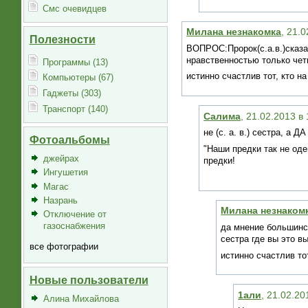
Смс очевидцев
Милана незнакомка
, 21.
Полезности
ВОПРОС:Пророк(с.а.в.)сказ
нравственностью только чет
Программы (13)
истинно счастлив тот, кто н
Компьютеры (67)
Гаджеты (303)
Транспорт (140)
Салима
, 21.02.2013 в
не (с. а. в.) сестра,
Фотоальбомы
"Наши предки так не оде
джейрах
предки!
Ингушетия
Магас
Назрань
Милана незнаком
Отключение от
газоснабжения
да мнение большинс
сестра где вы это в
все фотографии
истинно счастлив то
Новые пользователи
1али
, 21.02.20
Алина Михайлова