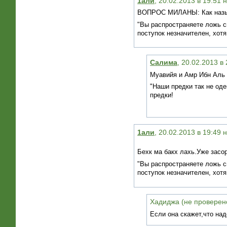
1али
, 20.02.2013 в 19:51 
ВОПРОС МИЛАНЫ: Как назыв
"Вы распространяете ложь св
поступок незначителен, хотя
Салима
, 20.02.2013 в
Муавийя и Амр Ибн Аль 
"Наши предки так не оде
предки!
1али
, 20.02.2013 в 19:49 
Бехк ма бакх лахь.Уже засо
"Вы распространяете ложь св
поступок незначителен, хотя
Хадиджа (не проверено
Если она скажет,что на