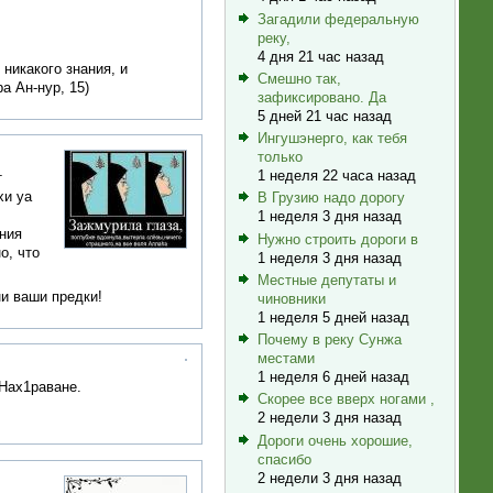
Загадили федеральную
реку,
4 дня 21 час назад
никакого знания, и
Смешно так,
а Ан-нур, 15)
зафиксировано. Да
5 дней 21 час назад
Ингушэнерго, как тебя
только
1 неделя 22 часа назад
хи уа
В Грузию надо дорогу
1 неделя 3 дня назад
ания
Нужно строить дороги в
о, что
1 неделя 3 дня назад
Местные депутаты и
ни ваши предки!
чиновники
1 неделя 5 дней назад
Почему в реку Сунжа
местами
1 неделя 6 дней назад
Нах1раване.
Скорее все вверх ногами ,
2 недели 3 дня назад
Дороги очень хорошие,
спасибо
2 недели 3 дня назад