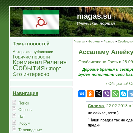
magas.su
Ингушский портал
Главная
»
Форумы
»
Разное
»
Свободны
Темы новостей
Ассаламу Алейк
Авторские публикации
Горячие новости
Криминал
Религия
Опубликовано Гость в 28.09
События
Спорт
Дорогие братья и сёстры
Это интересно
Будем пополнять свой бага
‹ Общество! С
Навигация
Поиск
Салима
, 22.02.2013 в
Опросы
не сейчас, ухти.)
Чат
"Наши предки так не оде
Форум
предки!
Телевидение