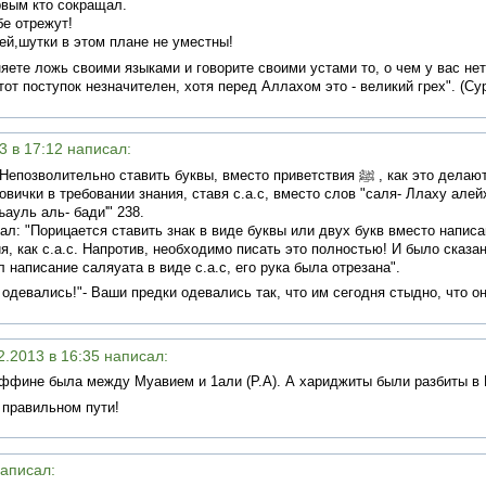
рвым кто сокращал.
бе отрежут!
ей,шутки в этом плане не уместны!
яете ложь своими языками и говорите своими устами то, о чем у вас нет 
тот поступок незначителен, хотя перед Аллахом это - великий грех". (Сур
13 в 17:12 написал:
зволительно ставить буквы, вместо приветствия ﷺ , как это делают
овички в требовании знания, ставя с.а.с, вместо слов "саля- Ллаху алей
ауль аль- бади'" 238.
л: "Порицается ставить знак в виде буквы или двух букв вместо напис
я, как с.а.с. Напротив, необходимо писать это полностью! И было сказан
л написание саляуата в виде с.а.с, его рука была отрезана".
 одевались!"- Ваши предки одевались так, что им сегодня стыдно, что о
02.2013 в 16:35 написал:
ффине была между Муавием и 1али (Р.А). А хариджиты были разбиты в 
а правильном пути!
написал: