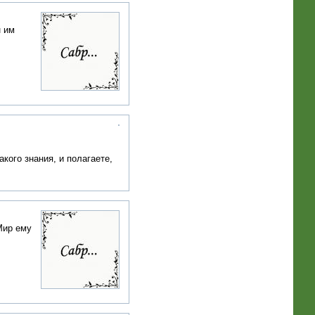
н им
кого знания, и полагаете,
Мир ему