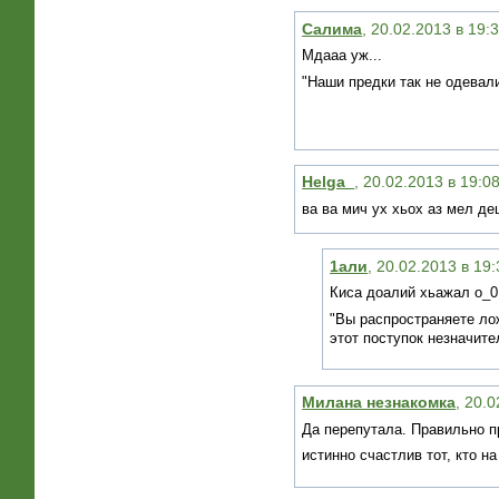
Салима
, 20.02.2013 в 19:
Мдааа уж...
"Наши предки так не одевали
Helga_
, 20.02.2013 в 19:0
ва ва мич ух хьох аз мел де
1али
, 20.02.2013 в 19
Киса доалий хьажал о_0
"Вы распространяете лож
этот поступок незначите
Милана незнакомка
, 20.
Да перепутала. Правильно п
истинно счастлив тот, кто н