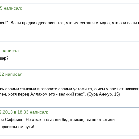
35 написал:
сь!"- Ваши предки одевались так, что им сегодня стыдно, что они ваши 
8 написал:
шар?!
:32 написал:
ь своими языками и говорите своими устами то, о чем у вас нет никакого
лен, хотя перед Аллахом это - великий грех". (Сура Ан-нур, 15)
02.2013 в 18:33 написал:
ри Сиффине. Но а как называли бидатчиков, вы не ответили...
а правильном пути!