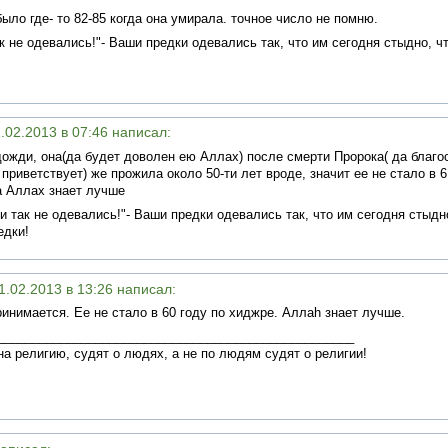
было где- то 82-85 когда она умирала. точное число не помню.
к не одевались!"- Ваши предки одевались так, что им сегодня стыдно, ч
1.02.2013 в 07:46 написал:
ожди, она(да будет доволен ею Аллах) после смерти Пророка( да благо
приветствует) же прожила около 50-ти лет вроде, значит ее не стало в 6
 а Аллах знает лучше
и так не одевались!"- Ваши предки одевались так, что им сегодня стыдн
едки!
21.02.2013 в 13:26 написал:
ринимается. Ее не стало в 60 году по хиджре. Аллаh знает лучше.
___________________________________________________
на религию, судят о людях, а не по людям судят о религии!