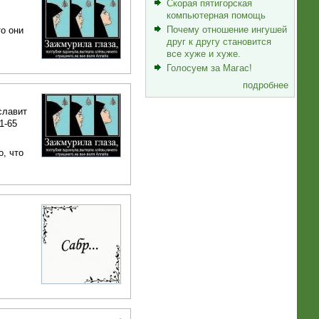
Скорая пятигорская
компьютерная помощь
Почему отношение ингушей
то они
друг к другу становится
все хуже и хуже.
Голосуем за Магас!
подробнее
славит
1-65
о, что