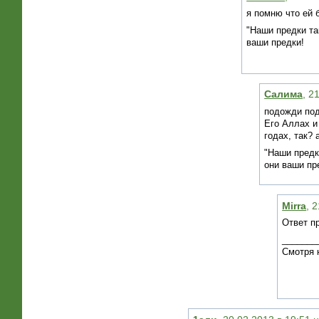
я помню что ей 
"Наши предки та
ваши предки!
Салима
, 2
подожди под
Его Аллах и 
годах, так?
"Наши предк
они ваши пр
Mirra
, 
Ответ п
_______
Смотря 