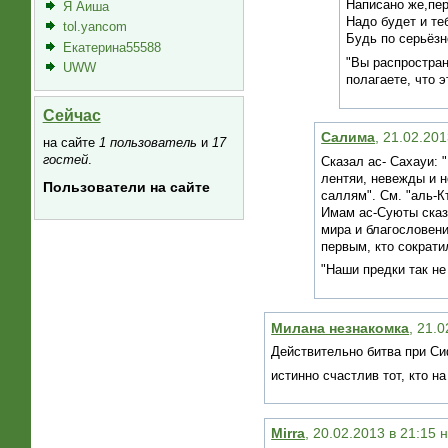
Написано же,пе
Я Аиша
Надо будет и те
tol.yancom
Будь по серьёзн
Екатерина55588
"Вы распростран
UWW
полагаете, что э
Сейчас
Салима
, 21.02.20
на сайте
1 пользователь
и
17
гостей
.
Сказал ас- Сахауи: "Непо
лентяи, невежды и н
Пользователи на сайте
саллям". См. "аль-Къ
Имам ас-Суюты сказа
мира и благословени
первым, кто сократи
"Наши предки так не
Милана незнакомка
, 21.
Действительно битва при Си
истинно счастлив тот, кто н
Mirra
, 20.02.2013 в 21:15 