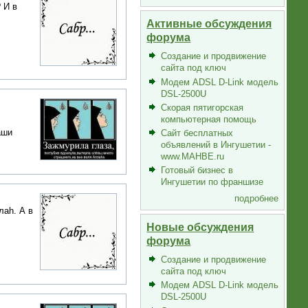
 И в
Активные обсуждения
форума
Создание и продвижение
сайта под ключ
Модем ADSL D-Link модель
DSL-2500U
Скорая пятигорская
компьютерная помощь
аши
Сайт бесплатных
объявлений в Ингушетии -
www.MAHBE.ru
Готовый бизнес в
Ингушетии по франшизе
подробнее
лаh. А в
Новые обсуждения
форума
Создание и продвижение
сайта под ключ
Модем ADSL D-Link модель
DSL-2500U