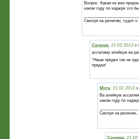
Вопрос: Какая из жен проро
каком году по хиджре это б
_________________________
Смотря на религию, судят о 
Салима
, 21.02.2013 в
ассаламу алейкум ва ра
"Наши предки так не оде
предки!
Mirra
, 21.02.2013 
Ва алейкум ассалям 
каком году по хиджр
__________________
Смотря на религию, 
Салима
, 21.02