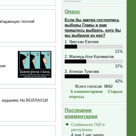
Опрос
Если бы завтра состоялись
обладающих полной
выборы Главы и вам
пришлось выбрать, кого бы
вы выбрали из них?
1. Урксхан Евлоев
21%
2. Махмуд-Али Калиматов
аши
37%
3. Алихан Тумгоев
42%
Всего голосов: 9842
6 комментариев
Старые
опросы
ах, изданиях.Но ВОЛЛАХ1И
Последние
комментарии
Слабенькое ГАИ в
республике,
4 дня 1 час назад