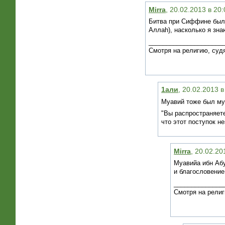
Mirra
, 20.02.2013 в 20
Битва при Сиффине была
Аллаh), насколько я зна
_____________________
Смотря на религию, судя
1али
, 20.02.2013 
Муавий тоже был м
"Вы распространяете
что этот поступок не
Mirra
, 20.02.20
Муавийа ибн Абу
и благословение
______________
Смотря на религ