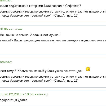
написал:
али бид'атчиков с которыми 1али воевал в Сиффине?
оими языками и говорите своими устами то, о чем у вас нет никакого зна
 перед Аллахом это - великий грех". (Сура Ан-нур, 15)
 20:06 написал:
Ас. точно не помню. Аллах знает лучше!
вались!"- Ваши предки одевались так, что им сегодня стыдно, что они в
написал:
ряем тему.Е Хельга якх из ший уйлаж укхаз печатать деш
оими языками и говорите своими устами то, о чем у вас нет никакого зна
 перед Аллахом это - великий грех". (Сура Ан-нур, 15)
), 20.02.2013 в 19:58 написал:
до удалить,я удалю.