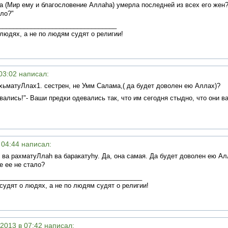
ка (Мир ему и благословение Аллаhа) умерла последней из всех его жен?
ыло?"
_________________________________
людях, а не по людям судят о религии!
 03:02 написал:
хьматуЛлах1. сестрен, не Умм Салама,( да будет доволен ею Аллах)?
вались!"- Ваши предки одевались так, что им сегодня стыдно, что они в
в 04:44 написал:
ва рахматуЛлаh ва баракатуhу. Да, она самая. Да будет доволен ею Ал
е ее не стало?
________________________________________
судят о людях, а не по людям судят о религии!
.2013 в 07:42 написал: