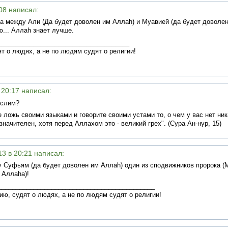
:08 написал:
 между Али (Да будет доволен им Аллаh) и Муавией (да будет доволе
ю... Аллаh знает лучше.
_____________________________________
т о людях, а не по людям судят о религии!
в 20:17 написал:
услим?
 ложь своими языками и говорите своими устами то, о чем у вас нет ника
значителен, хотя перед Аллахом это - великий грех". (Сура Ан-нур, 15)
13 в 20:21 написал:
 Суфьям (да будет доволен им Аллаh) один из сподвижников пророка (
 Аллаhа)!
____________________________________________
ию, судят о людях, а не по людям судят о религии!