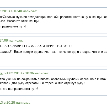
02.2013 в 16:40 написал:
ал:Сколько мужчин обладающих полной нравственностью,ну а женщин 
ыре. Назовите этих женщин.
а правильном пути!
 17:08 написал:
 а ДА БЛАГОСЛАВИТ ЕГО АЛЛАХ И ПРИВЕТСТВУЕТ!!!
вались!"- Ваши предки одевались так, что им сегодня стыдно, что они в
ка
, 21.02.2013 в 18:36 написал:
тва ученых не сокрашать,а писать арабскими буквами особенно в книг
ыкопали ,что руку отрезали!? интересно мне отрежут руку?
т, кто на правильном пути!
13 в 20:28 написал: