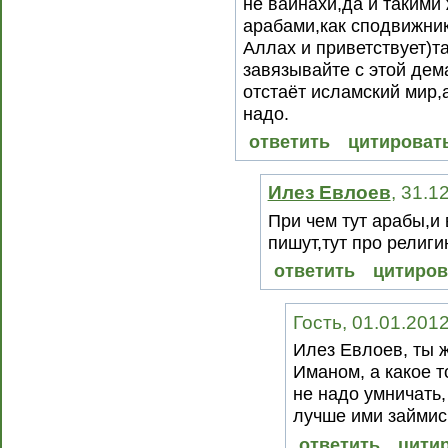
не вайнахи,да и таким
арабами,как сподвижник
Аллах и приветствует)та
завязывайте с этой дема
отстаёт исламский мир,
надо.
ответить
цитироват
Илез Евлоев
, 31.1
При чем тут арабы,и 
пишут,тут про религи
ответить
цитиров
Гость, 01.01.201
Илез Евлоев, ты ж
Иманом, а какое т
не надо умничать,
лучше ими займис
ответить
цити