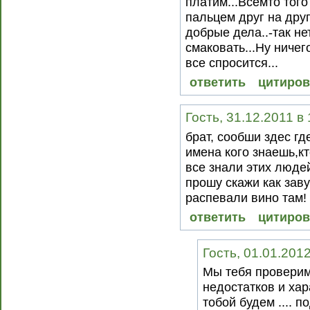
платим...Всемто того
пальцем друг на дру
добрые дела..-так не
смаковать...Ну ничег
все спросится...
ответить
цитиров
Гость, 31.12.2011 в
брат, сообши здес гд
имена кого знаешь,кт
все знали этих людей
прошу скажи как заву
распевали вино там!
ответить
цитиров
Гость, 01.01.201
Мы тебя проверим,
недостатков и хар
тобой будем .... п