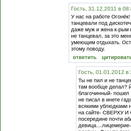
Гость, 31.12.2011 в 08
У нас на работе Огонёк!
танцевали под дискотеч
даже муж и жена к-рым п
не танцевал, за это ме
умеющим отдыхать. Ост
этому поводу.
ответить
цитироват
Гость, 01.01.2012 в
Ты не пил и не танце
там вообще делал? 
благочинный- пошел 
не писал в инете гад
всякими ублюдками н
на сайте- СВЕРХУ 
посередине почти аб
девица....лицемерие-