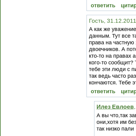
ответить
цити
Гость, 31.12.2011
А как же уважени
данным. Тут все 
права на частную
двоечников. А пот
кто-то на правах 
кого-то сообщит? 
тебе эти люди с п
так ведь часто ра
кончаются. Тебе э
ответить
цити
Илез Евлоев
А вы что,так з
они,хотя им бе
так низко пали