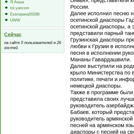
семья», представители 
Я Аиша
России.
tol.yancom
Далее исполнил песню н
Екатерина55588
осетинской диаспоры Гад
UWW
осетинской диаспоры, а 
представили парный тан
Сейчас
Грузинская диаспоры пре
на сайте
0 пользователей
и
26
любви к Грузии в исполн
гостей
.
песня в исполнении рук
Мананы Гавардашвили.
Далее выступили на род
крыло Министерства по 
политике, печати и инф
немецкой диаспоры.
Также в программе были 
представила своих лучш
руководитель азербайдж
Бабаев, который предст
руководитель армянской
песней на армянском язы
диаспоры с песней на с