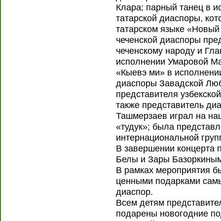
Клара; парный танец в 
татарской диаспоры, кот
татарском языке «Новый
чеченской диаспоры пре
чеченскому народу и Гла
исполнении Умаровой Ма
«Кыевэ ми» в исполнени
диаспоры Завадской Люб
представителя узбекско
также представитель ди
Ташмерзаев играл на на
«тудук»; была представл
интернациональной груп
В завершении концерта 
Белы и Зары Базоркиными
В рамках мероприятия б
ценными подарками самы
диаспор.
Всем детям представите
подарены новогодние по