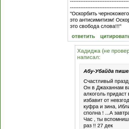
----------------------------------
----------------------------------
"Оскорбить чернокожего 
это антисимитизм! Оско
это свобода слова!!!"
ответить
цитироват
Хадиджа (не провере
написал:
Абу-Убайда
пише
Счастливый празд
Он в Джаханнам ва
алкоголь придаст 
избавит от невзго
куфра и зина, Ибл
сполна ! ...А завт
Час , ты вспомнишь
раз !! 27 дек