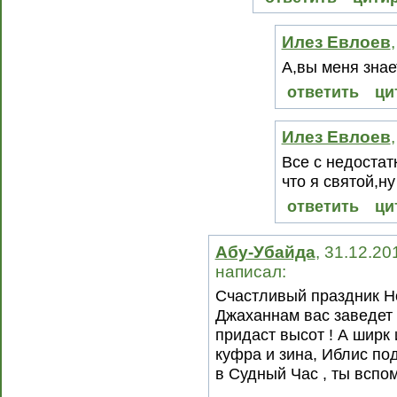
Илез Евлоев
А,вы меня знае
ответить
ци
Илез Евлоев
Все с недостат
что я святой,н
ответить
ци
Абу-Убайда
, 31.12.20
написал:
Счастливый праздник Но
Джаханнам вас заведет 
придаст высот ! А ширк 
куфра и зина, Иблис под
в Судный Час , ты вспом