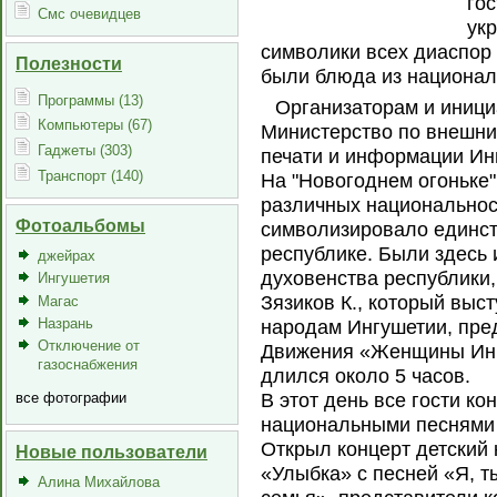
го
Смс очевидцев
ук
символики всех диаспор 
Полезности
были блюда из национал
Программы (13)
Организаторам и иниц
Компьютеры (67)
Министерство по внешни
Гаджеты (303)
печати и информации Ин
Транспорт (140)
На "Новогоднем огоньке
различных национальнос
Фотоальбомы
символизировало единст
республике. Были здесь 
джейрах
духовенства республики,
Ингушетия
Зязиков К., который выс
Магас
Назрань
народам Ингушетии, пре
Отключение от
Движения «Женщины Ингу
газоснабжения
длился около 5 часов.
В этот день все гости к
все фотографии
национальными песнями 
Открыл концерт детский
Новые пользователи
«Улыбка» с песней «Я, ты
Алина Михайлова