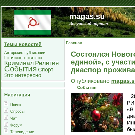
magas.su
Ингушский портал
Главная
Темы новостей
Состоялся Новог
Авторские публикации
Горячие новости
единой», с учас
Криминал
Религия
События
диаспор прожив
Спорт
Это интересно
Опубликовано
magas.s
События
Навигация
2
РИ
Поиск
«В
Опросы
ди
Чат
Ин
Форум
бы
Телевидение