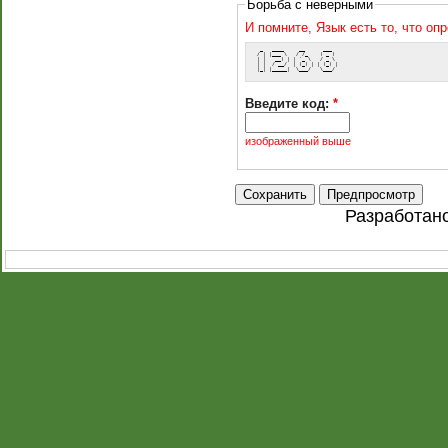
Борьба с неверными
И помните, Язык есть то, что оп
  _   ____     __      ___  
 / | |___ \   / /_    ( _ ) 
 | |   __) | | '_ \   / _ \ 
 | |  / __/  | (_) | | (_) |
 |_| |_____|  \___/   \___/ 
Введите код:
*
изображенный выше
Разработан