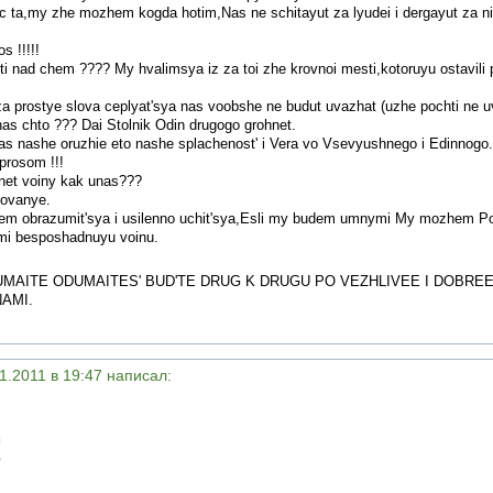
 ta,my zhe mozhem kogda hotim,Nas ne schitayut za lyudei i dergayut za n
s !!!!!
ti nad chem ???? My hvalimsya iz za toi zhe krovnoi mesti,kotoruyu ostavili 
za prostye slova ceplyat'sya nas voobshe ne budut uvazhat (uzhe pochti ne 
has chto ??? Dai Stolnik Odin drugogo grohnet.
as nashe oruzhie eto nashe splachenost' i Vera vo Vsevyushnego i Edinnogo
prosom !!!
net voiny kak unas???
zovanye.
em obrazumit'sya i usilenno uchit'sya,Esli my budem umnymi My mozhem Pok
ami besposhadnuyu voinu.
MAITE ODUMAITES' BUD'TE DRUG K DRUGU PO VEZHLIVEE I DOBREE
AMI.
1.2011 в 19:47 написал:
м
ю