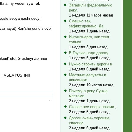
itki a my vedemsya Tak
Загадили федеральную
реку,
1 неделя 11 часов назад
posle sebya nashi dedy i
Смешно так,
зафиксировано. Да
uvazhayut) Ran'she odno slovo
1 неделя 1 день назад
Ингушэнерго, как тебя
.
только
1 неделя 3 дня назад
В Грузию надо дорогу
1 неделя 5 дней назад
orit' etot Greshnyi Zemnoi
Нужно строить дороги в
1 неделя 6 дней назад
Местные депутаты и
 I VSEVYUSHNII
чиновники
2 недели 19 часов назад
Почему в реку Сунжа
местами
2 недели 1 день назад
Скорее все вверх ногами ,
2 недели 5 дней назад
Дороги очень хорошие,
спасибо
2 недели 6 дней назад