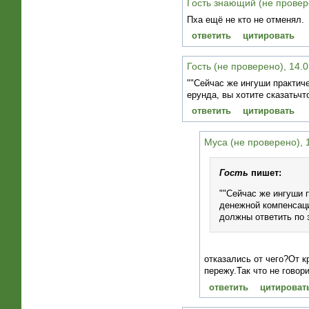
Гость знающий (не провере
Пха ещё не кто не отменял.
ответить
цитировать
Гость (не проверено), 14.0
""Сейчас же ингуши практич
ерунда, вы хотите сказатьчт
ответить
цитировать
Муса (не проверено), 
Гость
пишет:
""Сейчас же ингуши 
денежной компенсаци
должны ответить по з
отказались от чего?От к
пережу.Так что не говори
ответить
цитироват