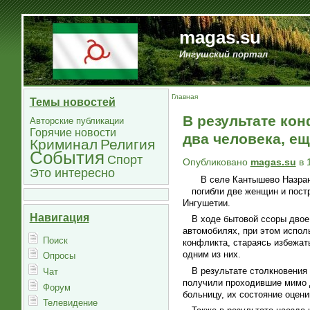
magas.su
Ингушский портал
Главная
Темы новостей
В результате ко
Авторские публикации
Горячие новости
два человека, е
Криминал
Религия
События
Спорт
Опубликовано
magas.su
в 
Это интересно
В селе Кантышево Назран
погибли две женщин и пост
Ингушетии.
Навигация
В ходе бытовой ссоры двое
автомобилях, при этом испол
Поиск
конфликта, стараясь избежат
одним из них.
Опросы
В результате столкновения
Чат
получили проходившие мимо 
Форум
больницу, их состояние оцени
Телевидение