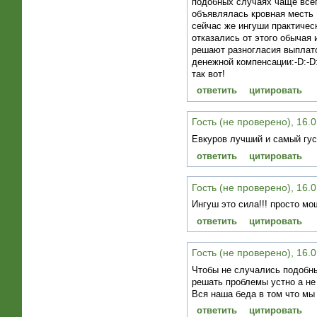
подобных случаях чаще все
объявлялась кровная месть 
сейчас же ингуши практичес
отказались от этого обычая 
решают разногласия выплат
денежной компенсации:-D:-D:
так вот!
ответить
цитировать
Гость (не проверено), 16.0
Евкуров лучший и самый гус
ответить
цитировать
Гость (не проверено), 16.0
Ингуш это сила!!! просто мо
ответить
цитировать
Гость (не проверено), 16.0
Чтобы не случались подобны
решать проблемы устно а не
Вся наша беда в том что мы
ответить
цитировать