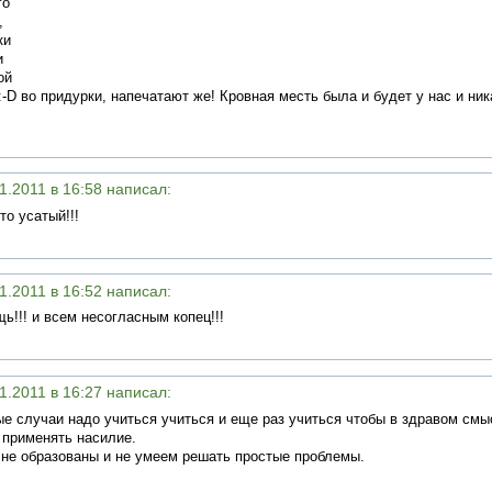
го
,
ки
и
ой
-D во придурки, напечатают же! Кровная месть была и будет у нас и ник
1.2011 в 16:58 написал:
то усатый!!!
1.2011 в 16:52 написал:
щь!!! и всем несогласным копец!!!
1.2011 в 16:27 написал:
е случаи надо учиться учиться и еще раз учиться чтобы в здравом смыс
 применять насилие.
 не образованы и не умеем решать простые проблемы.