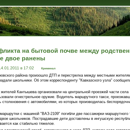
нфликта на бытовой почве между родствен
ще двое ранены
14.01.2011 в 17:02
Криминал
овского района произошло ДТП и перестрелка между местными жителями
радали школьники. Об этом корреспонденту "Кавказского узла" сообщил
 жителей Кантышева организовали на центральной проезжей части села 
ьзовали огнестрельное оружие. Водитель маршрутного такси, проезжавш
ь столкновения с автомобилями, из которых производилась беспорядочн
 маршрутки с машиной "ВАЗ-2109" погибли две пассажирки маршрутного т
двое школьников. Пострадавшие дети доставлены в ингушскую республ
вается как стабильно тяжелое.