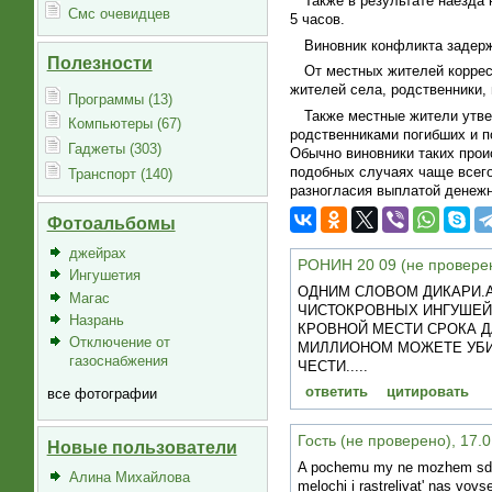
Также в результате наезда 
Смс очевидцев
5 часов.
Виновник конфликта задерж
Полезности
От местных жителей корресп
жителей села, родственники, 
Программы (13)
Также местные жители утве
Компьютеры (67)
родственниками погибших и п
Гаджеты (303)
Обычно виновники таких про
подобных случаях чаще всего
Транспорт (140)
разногласия выплатой денежн
Фотоальбомы
джейрах
РОНИН 20 09 (не проверено
Ингушетия
ОДНИМ СЛОВОМ ДИКАРИ.А
Магас
ЧИСТОКРОВНЫХ ИНГУШЕЙ 
Назрань
КРОВНОЙ МЕСТИ СРОКА Д
Отключение от
МИЛЛИОНОМ МОЖЕТЕ УБИВА
газоснабжения
ЧЕСТИ.....
ответить
цитировать
все фотографии
Гость (не проверено), 17.0
Новые пользователи
A pochemu my ne mozhem sdelat
Алина Михайлова
melochi i rastrelivat' nas vov