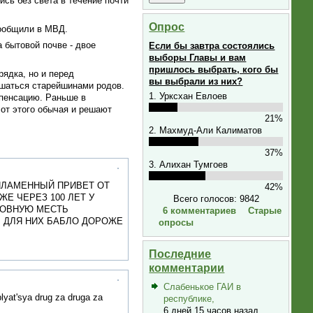
ись без света в течение почти
Опрос
сообщили в МВД.
 бытовой почве - двое
Если бы завтра состоялись
выборы Главы и вам
пришлось выбрать, кого бы
рядка, но и перед
вы выбрали из них?
ешаться старейшинами родов.
1. Урксхан Евлоев
пенсацию. Раньше в
от этого обычая и решают
21%
2. Махмуд-Али Калиматов
37%
3. Алихан Тумгоев
 ПЛАМЕННЫЙ ПРИВЕТ ОТ
42%
Е ЧЕРЕЗ 100 ЛЕТ У
Всего голосов: 9842
КРОВНУЮ МЕСТЬ
6 комментариев
Старые
. ДЛЯ НИХ БАБЛО ДОРОЖЕ
опросы
Последние
комментарии
Слабенькое ГАИ в
lyat'sya drug za druga za
республике,
6 дней 15 часов назад