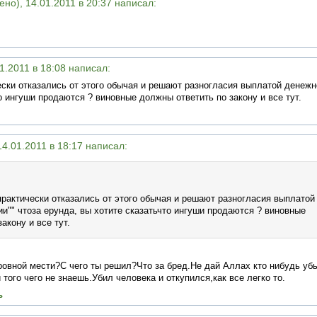
но), 14.01.2011 в 20:37 написал:
1.2011 в 18:08 написал:
ески отказались от этого обычая и решают разногласия выплатой денежн
о ингуши продаются ? виновные должны ответить по закону и все тут.
14.01.2011 в 18:17 написал:
практически отказались от этого обычая и решают разногласия выплатой
и"" чтоза ерунда, вы хотите сказатьчто ингуши продаются ? виновные
акону и все тут.
ровной мести?С чего ты решил?Что за бред.Не дай Аллах кто нибудь убь
 того чего не знаешь.Убил человека и откупился,как все легко то.
ь