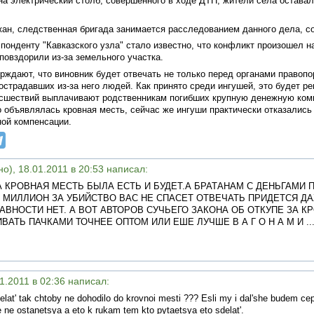
на электрический столб, совершенного в ходе ДТП, жители села оставал
ан, следственная бригада занимается расследованием данного дела, 
онденту "Кавказского узла" стало известно, что конфликт произошел на
повздорили из-за земельного участка.
рждают, что виновник будет отвечать не только перед органами правопо
острадавших из-за него людей. Как принято среди ингушей, это будет р
исшествий выплачивают родственникам погибших крупную денежную ком
 объявлялась кровная месть, сейчас же ингуши практически отказались 
ой компенсации.
), 18.01.2011 в 20:53 написал:
 КРОВНАЯ МЕСТЬ БЫЛА ЕСТЬ И БУДЕТ.А БРАТАНАМ С ДЕНЬГАМИ
МИЛЛИОН ЗА УБИЙСТВО ВАС НЕ СПАСЕТ ОТВЕЧАТЬ ПРИДЕТСЯ ДАЖ
АВНОСТИ НЕТ. А ВОТ АВТОРОВ СУЧЬЕГО ЗАКОНА ОБ ОТКУПЕ ЗА 
ТЬ ПАЧКАМИ ТОЧНЕЕ ОПТОМ ИЛИ ЕШЕ ЛУЧШЕ В А Г О Н А М И ..
1.2011 в 02:36 написал:
' tak chtoby ne dohodilo do krovnoi mesti ??? Esli my i dal'she budem cep
se ne ostanetsya a eto k rukam tem kto pytaetsya eto sdelat'.