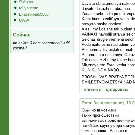
Я Аиша
Davaite obrazumetsya nakonec
tol.yancom
davaite dokazhem obratnoe.
Zadaite sebe odin prostoi vopro
Екатерина55588
Kemi budut xvalit'sya vashi de
UWW
otcy,eto nashe gordost'.
A esli my i dalshe tak budem 
VAINAXI navodili strah,a seic
Сейчас
Seichas drugie vremena seich
на сайте
0 пользователей
и
59
Podumaite eshe nad odnim vo
гостей
.
Pochemu v Evreiskih stranah 
Potomu chto oni umnye Obra
Tak davaite zhe my tozhe bud
Mir,znaya eto Evrei vedut sn
KLIN KLINOM NADO....
PROSHU VAS BRATYA PODU
SMILESTVOVAETSYA NAD N
ответить
цитировать
Гость (не проверено), 16.0
Обычно виновники
таких происшествий
выплачивают родственника
погибших крупную денежну
компенсацию . Раньше в