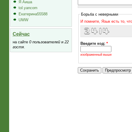
Я Аиша
tol.yancom
Екатерина55588
Борьба с неверными
UWW
И помните, Язык есть то, ч
  ____    _  _     _   _  _   
 |___ \  | || |   / | | || |  
   __) | | || |_  | | | || |_ 
  / __/  |__   _| | | |__   _|
Сейчас
 |_____|    |_|   |_|    |_|  
на сайте
0 пользователей
и
22
Введите код:
*
гостя
.
изображенный выше