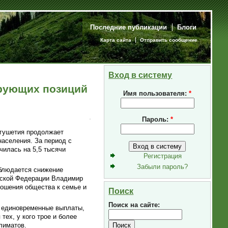
Последние публикации
Блоги
Карта сайта
Отправить сообщение
Вход в систему
ирующих позиций
Имя пользователя:
*
Пароль:
*
нгушетия продолжает
населения. За период с
чилась на 5,5 тысячи
Регистрация
Забыли пароль?
аблюдается снижение
ийской Федерации Владимир
ношения общества к семье и
Поиск
Поиск на сайте:
и единовременные выплаты,
ех, у кого трое и более
лиматов.