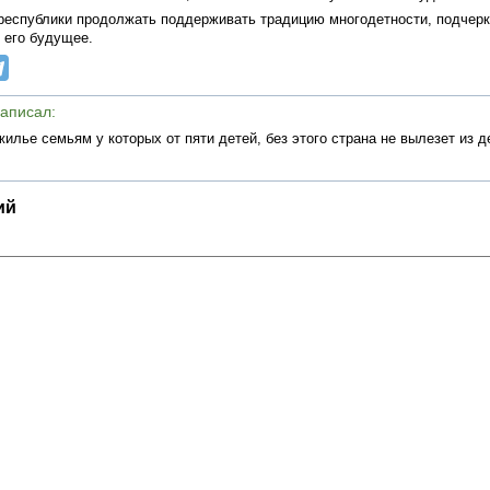
республики продолжать поддерживать традицию многодетности, подчеркн
и его будущее.
написал:
илье семьям у которых от пяти детей, без этого страна не вылезет из 
ий