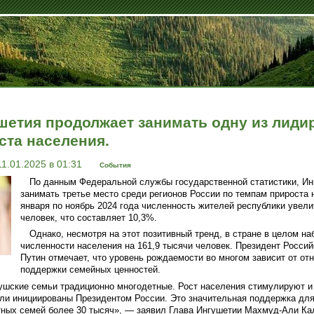
шетия продолжает занимать одну из лид
ста населения.
11.01.2025 в 01:31
События
По данным Федеральной службы государственной статистики, И
занимать третье место среди регионов России по темпам прироста 
января по ноябрь 2024 года численность жителей республики увели
человек, что составляет 10,3%.
Однако, несмотря на этот позитивный тренд, в стране в целом н
численности населения на 161,9 тысячи человек. Президент Росс
Путин отмечает, что уровень рождаемости во многом зависит от от
поддержки семейных ценностей.
гушские семьи традиционно многодетные. Рост населения стимулируют 
ли инициированы Президентом России. Это значительная поддержка для т
етных семей более 30 тысяч», — заявил Глава Ингушетии Махмуд-Али Ка