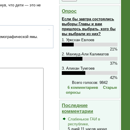
ув, что дети — это не
Опрос
Если бы завтра состоялись
выборы Главы и вам
пришлось выбрать, кого бы
вы выбрали из них?
демографической ямы.
1. Урксхан Евлоев
21%
2. Махмуд-Али Калиматов
37%
3. Алихан Тумгоев
42%
Всего голосов: 9842
6 комментариев
Старые
опросы
Последние
комментарии
Слабенькое ГАИ в
республике,
5 дней 11 часов назад