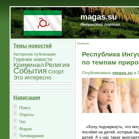
magas.su
Ингушский портал
Главная
Темы новостей
Республика Ингу
Авторские публикации
Горячие новости
по темпам приро
Криминал
Религия
События
Спорт
Опубликовано
magas.su
в 
Это интересно
Навигация
Поиск
Опросы
Чат
«Хочу подчеркнуть, что ин
Форум
пособия на детей, которые бы
Телевидение
детей. А у нас таких многод