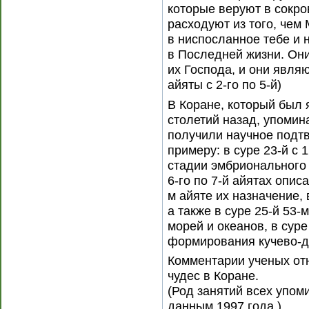
которые веруют в сокро
расходуют из того, чем
в ниспосланное тебе и 
в Последней жизни. Они
их Господа, и они являю
айяты с 2-го по 5-й)
В Коране, который был 
столетий назад, упомин
получили научное подт
примеру: в суре 23-й с 
стадии эмбрионального р
6-го по 7-й айятах описа
м айяте их назначение, в
а также в суре 25-й 53-
морей и океанов, в суре
формирования кучево-д
Комментарии ученых от
чудес в Коране.
(Род занятий всех упом
данным 1997 года.)