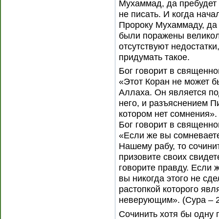
Мухаммад, да пребудет 
не писать. И когда нач
Пророку Мухаммаду, да 
были поражены великоле
отсутствуют недостатки,
придумать такое.
Бог говорит в священно
«Этот Коран не может б
Аллаха. Он является по
него, и разъяснением П
котором нет сомнения». (
Бог говорит в священно
«Если же вы сомневаете
Нашему рабу, то сочини
призовите своих свидет
говорите правду. Если ж
вы никогда этого не сде
растопкой которого явл
неверующим». (Сура – 2-
Сочинить хотя бы одну 