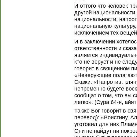
И оттого что человек п
другой национальности, 
национальности, напро
национальную культуру,
исключением тех вещей,
И в заключении хотелос
ответственности и сказ
является индивидуально
кто не верует и не следу
говорит в священном пи
«Неверующие полагают, 
Скажи: «Напротив, клян
непременно будете вос
сообщат о том, что вы 
легко». (Сура 64-я, айят 
Также Бог говорит в с
перевод): «Воистину, А
уготовил для них Пламя
Они не найдут ни покро