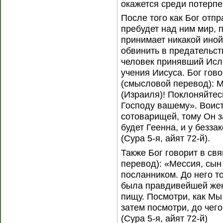
окажется среди потерпев
После того как Бог отп
пребудет над ним мир, 
принимает никакой иной 
обвинить в предательств
человек принявший Исл
учения Иисуса. Бог гов
(смысловой перевод): 
(Израиля)! Поклоняйтес
Господу вашему». Воист
сотоварищей, тому Он з
будет Геенна, и у безза
(Сура 5-я, айят 72-й).
Также Бог говорит в с
перевод): «Мессия, сын
посланником. До него т
была правдивейшей же
пищу. Посмотри, как Мы
затем посмотри, до чег
(Сура 5-я, айят 72-й)