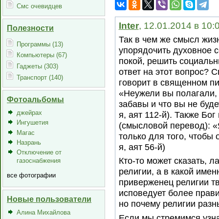
Смс очевидцев
Inter
, 12.01.2014 в 10:
Полезности
Так в чем же смысл жиз
Программы (13)
упорядочить духовное 
Компьютеры (67)
покой, решить социаль
Гаджеты (303)
ответ на этот вопрос? С
Транспорт (140)
говорит в священном пи
«Неужели вы полагали,
Фотоальбомы
забавы и что вы не буд
джейрах
я, аят 112-й). Также Бо
Ингушетия
(смысловой перевод): 
Магас
только для того, чтобы 
Назрань
я, аят 56-й)
Отключение от
Кто-то может сказать, л
газоснабжения
религии, а в какой име
все фотографии
приверженец религии тв
исповедует более прави
Новые пользователи
но почему религии разн
Алина Михайлова
Если мы стремимся узна