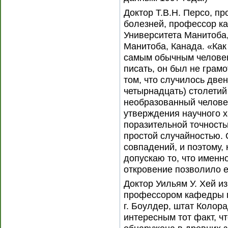
Доктор Т.В.Н. Персо, п
болезней, профессор к
Университета Манитоба,
Манитоба, Канада. «Ка
самым обычным человеко
писать, он был не грамо
том, что случилось две
четырнадцать) столетий 
необразованный челове
утверждения научного х
поразительной точностью
простой случайностью.
совпадений, и поэтому, 
допускаю то, что имен
откровение позволило е
Доктор Уильям У. Хей и
профессором кафедры г
г. Боулдер, штат Колор
интересным тот факт, 