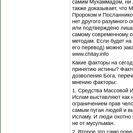
самим Мухаммадом, ни 
также доказывает, что 
Пророком и Посланнико
нет другого разумного о
или подтверждено лишь
самому современному 
методам. Если будет на
его перевод) можно зака
www.chitay.info
Какие факторы на сего
принятию истины? Факто
дозволения Бога, пере
мнению факторы:
1. Средства Массовой 
Ислам выставляют как н
ограничением прав чело
самым пугая людей и в
Исламу. И люди охотно 
не от мусульман.
2. Второе это само пов