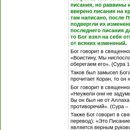
писания, но раввины 
вверено писания на хр
там написано, после 
подвергли их изменени
последнего писания дл
то Бог взял на себя о
от всяких изменений
.
Бог говорит в священно
«Воистину, Мы ниспосл
оберегаем его». (Сура 15
Таков был замысел Бога
прочитает Коран, то он 
Бог говорит в священно
«Неужели они не задум
бы он был не от Аллаха
противоречий». (Сура – 4
Также Бог говорит в с
перевод): «Это Писание
является верным руков