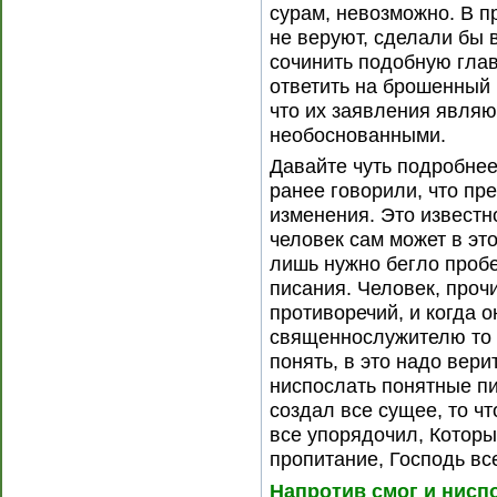
сурам, невозможно. В п
не веруют, сделали бы 
сочинить подобную гла
ответить на брошенный 
что их заявления явля
необоснованными.
Давайте чуть подробнее
ранее говорили, что п
изменения. Это известн
человек сам может в это
лишь нужно бегло пробе
писания. Человек, проч
противоречий, и когда о
священнослужителю то в
понять, в это надо вери
ниспослать понятные пи
создал все сущее, то ч
все упорядочил, Котор
пропитание, Господь вс
Напротив смог и нисп