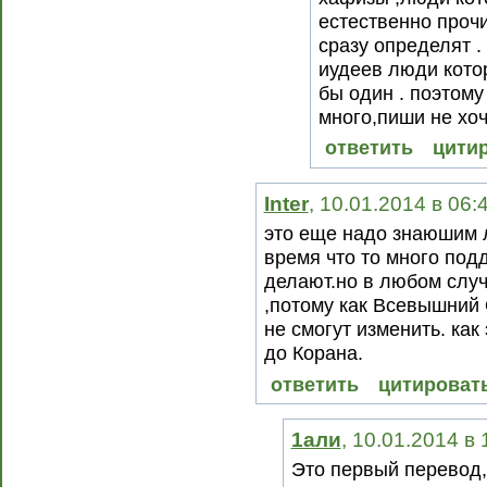
естественно проч
сразу определят .
иудеев люди котор
бы один . поэтому
много,пиши не хоч
ответить
цити
Inter
, 10.01.2014 в 06:
это еще надо знаюшим 
время что то много под
делают.но в любом слу
,потому как Всевышний 
не смогут изменить. ка
до Корана.
ответить
цитироват
1али
, 10.01.2014 в
Это первый перевод,