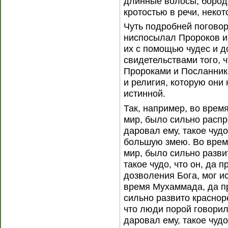
длинные волосы, бород
кротостью в речи, неко
Чуть подробней поговори
ниспосылал Пророков и
их с помощью чудес и д
свидетельствами того, 
Пророками и Посланник
и религия, которую они
истинной.
Так, например, во врем
мир, было сильно распр
даровал ему, такое чудо
большую змею. Во время
мир, было сильно разви
такое чудо, что он, да п
дозволения Бога, мог и
время Мухаммада, да п
сильно развито краснор
что люди порой говорил
даровал ему, такое чудо