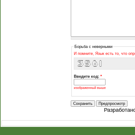
Борьба с неверными
И помните, Язык есть то, что оп
  _____   ____     __     _ 
 |___ /  | ___|   / /_   / |
   |_ \  |___ \  | '_ \  | |
  ___) |  ___) | | (_) | | |
 |____/  |____/   \___/  |_|
Введите код:
*
изображенный выше
Разработан