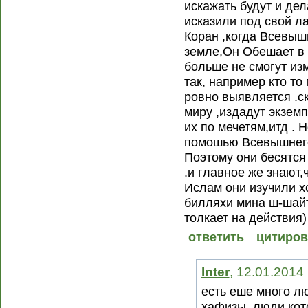
искажать будут и де
исказили под свой л
Коран ,когда Всевыш
земле,Он Обешает в 
больше не смогут из
так, например кто то
ровно выявляется .с
миру ,издадут экзем
их по мечетям,итд .
помошью Всевышнего
Поэтому они бесятся 
.и главное же знают,
Ислам они изучили х
билляхи мина ш-шайт
толкает на действия)
ответить
цитиров
Inter
, 12.01.2014
есть еше много л
хафизы ,люди кот