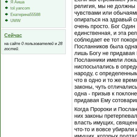
Я Аиша
религия, мы не должны
tol.yancom
чувствами или обычаям
Екатерина55588
опираться на здравый с
UWW
очень просто. Бог Один
единственная, и эта рели
Сейчас
соблюдает ее тот покор
на сайте
0 пользователей
и
28
Посланников была одна
гостей
.
лишь Богу не придавая
Посланники имели локал
ниспосылались в опред
народу, с определенным
что в одно и то же врем
законы, чуть отличались
одна - призыв к поклон
придавая Ему сотовари
Когда Пророки и Посла
них законы претерпева
власть имущих, священн
что-то и вовсе убирали 
имущих, которых подтал