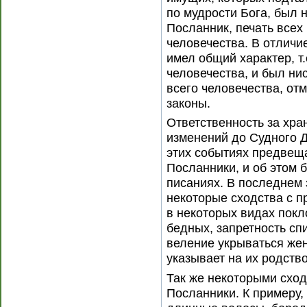
по мудрости Бога, был 
Посланник, печать всех
человечества. В отличи
имел общий характер, т
человечества, и был ни
всего человечества, о
законы.
Ответственность за хран
изменений до Судного Д
этих событиях предвещ
Посланники, и об этом
писаниях. В последнем 
некоторые сходства с п
в некоторых видах покл
бедных, запретность спи
веление укрываться же
указывает на их родство
Так же некоторыми схо
Посланники. К примеру,