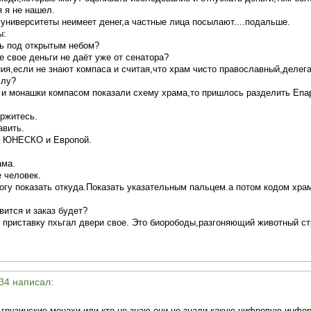
я я не нашел.
университеты неимеет денег,а частные лица посылают....подальше.
ы:
ть под открытым небом?
е свое деньги не даёт уже от сенатора?
ия,если не знают компаса и считая,что храм чисто православный,делега
ллу?
и и монашки компасом показали схему храма,то пришлось разделить Еп
ержитесь.
авить.
 с ЮНЕСКО и Европой.
ама.
е человек.
могу показать откуда.Показать указательным пальцем.а потом кодом хр
вится и заказ будет?
 приставку пхьгал двери свое. Это биорободы,разгоняющий животный ст
:34 написал:
 грузинские монахи,или кто,не знаю,они не знали какую цифровую инфо