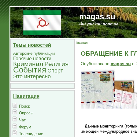
magas.su
Ингушский портал
Главная
Темы новостей
ОБРАЩЕНИЕ К Г
Авторские публикации
Горячие новости
Криминал
Религия
Опубликовано
magas.su
в 
События
Спорт
Это интересно
Навигация
Поиск
Опросы
Чат
Данные мониторинга (тольк
Форум
имеющей международное зна
Телевидение