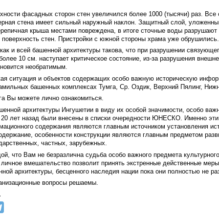
хности фасадных сторон стен увеличился более 1000 (тысячи) раз. Все
ерная стена имеет сильный наружный наклон. Защитный слой, уложенный 
черепичная крыша местами повреждена, в итоге сточные воды разрушают
 поверхность стен. Пристройки с южной стороны храма уже обрушились.
 как и всей башенной архитектуры такова, что при разрушении связующе
более 10 см. наступает критическое состояние, из-за разрушения внешн
ановится необратимым.
зкая ситуация и объектов содержащих особо важную историческую инф
мильных башенных комплексах Тумга, Ср. Оздик, Верхний Пялинг, Нижн
а Вы можете лично ознакомиться.
ашенной архитектуры Ингушетии в виду их особой значимости, особо важ
20 лет назад были внесены в списки очередности ЮНЕСКО. Именно эти
мационного содержания являются главным источником установления ист
держание, особенности конструкции являются главным предметом разви
дарственных, частных, зарубежных.
й, что Вам не безразлична судьба особо важного предмета культурно
 личное вмешательство позволит принять экстренные действенные меры
ной архитектуры, бесценного наследия нации пока они полностью не ра
ганизационные вопросы решаемы.
.