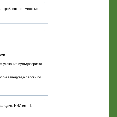
н требовать от местных
ами.
ая указания бульдозериста
сом заведует,а сапоги по
аследия, НИИ им. Ч.