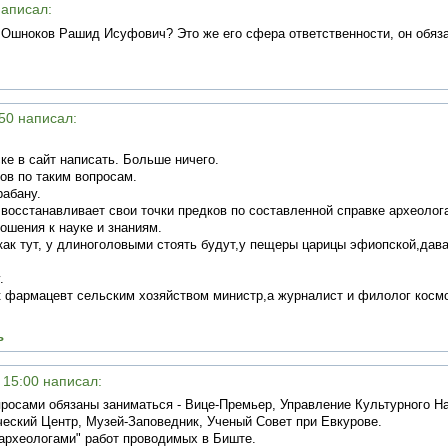
написал:
Ошноков Рашид Исуфович? Это же его сфера ответственности, он обяза
:50 написал:
ке в сайт написать. Больше ничего.
гов по таким вопросам.
рабану.
 восстанавливает свои точки предков по составленной справке археолог
ошения к науке и знаниям.
 как тут, у длиноголовыми стоять будут,у пещеры царицы эфиопской,дав
.
ак фармацевт сельским хозяйством министр,а журналист и филолог космо
ь
в 15:00 написал:
просами обязаны заниматься - Вице-Премьер, Управление Культурного Н
ческий Центр, Музей-Заповедник, Ученый Совет при Евкурове.
 археологами" работ проводимых в Биште.