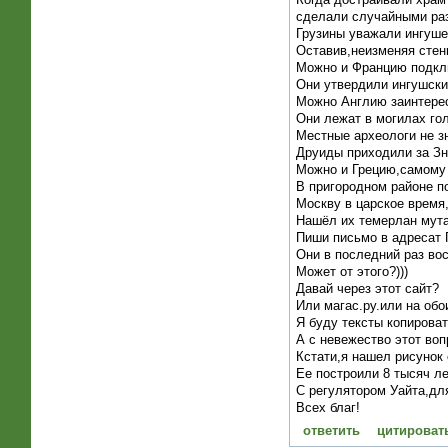
сделали случайными раз
Грузины уважали ингуше
Оставив,неизменяя сте
Можно и Францию подклю
Они утвердили ингушски
Можно Англию заинтере
Они лежат в могилах гол
Местные археологи не з
Друиды приходили за Зн
Можно и Грецию,самому
В пригородном районе п
Москву в царское время
Нашёл их темерлан мута
Пиши письмо в адресат 
Они в последний раз во
Может от этого?)))
Давай через этот сайт?
Или магас.ру.или на обо
Я буду тексты копироват
А с невежество этот во
Кстати,я нашел рисунок 
Ее построили 8 тысяч л
С регулятором Уайта,для
Всех благ!
ответить
цитироват