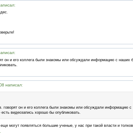
написал:
удес.
оверьте!
написал:
т он и его коллега были знакомы или обсуждали информацию с наших б
ликовать.
:08 написал:
 говорят он и его коллега были знакомы или обсуждали информацию с
 есть видеозапись хорошо бы опубликовать.
 еще могут появляться большие ученые, у нас при такой власти и толко
ь