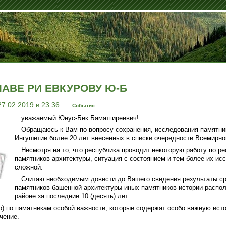
ЛАВЕ РИ ЕВКУРОВУ Ю-Б
27.02.2019 в 23:36
События
уважаемый Юнус-Бек Баматгиреевич!
Обращаюсь к Вам по вопросу сохранения, исследования памятни
Ингушетии более 20 лет внесенных в списки очередности Всемирн
Несмотря на то, что республика проводит некоторую работу по ре
памятников архитектуры, ситуация с состоянием и тем более их ис
сложной.
Считаю необходимым довести до Вашего сведения результаты ср
памятников башенной архитектуры иных памятников истории распо
районе за последние 10 (десять) лет.
о) по памятникам особой важности, которые содержат особо важную ис
чение.