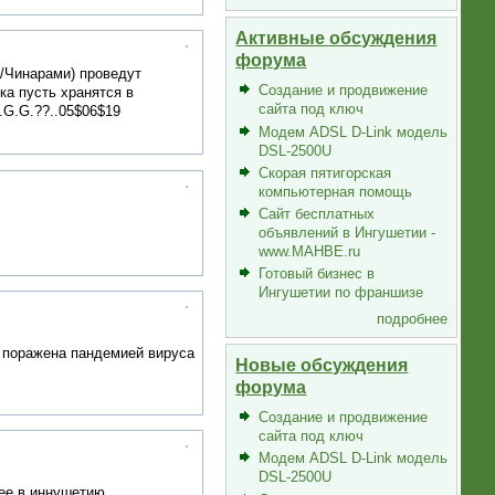
Активные обсуждения
форума
/Чинарами) проведут
Создание и продвижение
ка пусть хранятся в
сайта под ключ
.G.G.??..05$06$19
Модем ADSL D-Link модель
DSL-2500U
Скорая пятигорская
компьютерная помощь
Сайт бесплатных
объявлений в Ингушетии -
www.MAHBE.ru
Готовый бизнес в
Ингушетии по франшизе
подробнее
а поражена пандемией вируса
Новые обсуждения
форума
Создание и продвижение
сайта под ключ
Модем ADSL D-Link модель
DSL-2500U
лее в иннушетию.