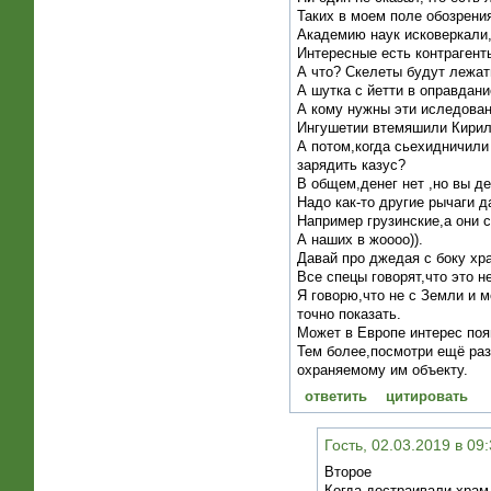
Таких в моем поле обозрени
Академию наук исковеркали,
Интересные есть контрагент
А что? Скелеты будут лежа
А шутка с йетти в оправдани
А кому нужны эти иследован
Ингушетии втемяшили Кири
А потом,когда сьехидничил
зарядить казус?
В общем,денег нет ,но вы д
Надо как-то другие рычаги д
Например грузинские,а они
А наших в жоооо)).
Давай про джедая с боку хр
Все спецы говорят,что это н
Я говорю,что не с Земли и 
точно показать.
Может в Европе интерес поя
Тем более,посмотри ещё раз
охраняемому им объекту.
ответить
цитировать
Гость, 02.03.2019 в 09
Второе
Когда достраивали храм