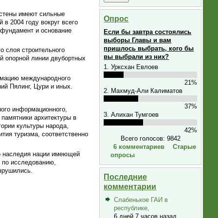
 стены имеют сильные
Опрос
в 2004 году вокруг всего
 фундамент и основание
Если бы завтра состоялись
выборы Главы и вам
пришлось выбрать, кого бы
го слоя строительного
вы выбрали из них?
ей опорной линии двубортных
1. Урксхан Евлоев
ормацию международного
21%
ий Пялинг, Цури и иных.
2. Махмуд-Али Калиматов
37%
ного информационного,
3. Алихан Тумгоев
 памятники архитектуры в
ории культуры народа,
42%
тия туризма, соответственно
Всего голосов: 9842
6 комментариев
Старые
го наследия нации имеющей
опросы
 по исследованию,
зрушились.
Последние
комментарии
Слабенькое ГАИ в
республике,
6 дней 7 часов назад