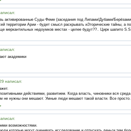
написал:
овь активированные Суды Феме (заседания под Липами/Дубами/Берёзами
ей территории Арии - будет смысл раскрывать иЗторические тайны, а по
е меркантильных недоумков местах - целее будут??.. Цирк шапито S.S
написал:
шают академики
:29 написал:
ажет.
озитивными действиями, развитием. Когда власть, чиновники вся сред
 им не нужны они мешают. Умные люди мешают такой власти. Все просто.
ь
написал:
оими возможностями.
 люди,которые могут оценивать исследование и отпускать деньги,тем бо