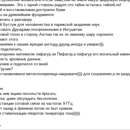
мерами. Это с одной стороны радует,что тайна осталась тайной,но!
й и восстанавливая,достроили Храм.
ны на древнейшем фундаменте.
чить к разговору.
й Бустум для человечества в парижской академии наук.
совать Друидами,похороненными в Ингушетии.
овой точно в сторону Англии.так их по земному шару хоронили.
нают этого.
аниями к нашим жрецам.англццу,друид,иногда и умирал))).
 подключить.
охоронен математик пифагур,не Пифагор,а пифагур.его могильный камен
,есть архивные данные.
лиев и поделился со мной.
Грузии?
сстанавливали металлочерепица накрывали)))) для сохранения,а он разр
их.
ь иив ящики посольств бросать.
прос даже обсуждать бесполезно.
станции сотовой связи на частотах 9 ГГц.
ет назад в финикии.потом он был храмом.
 стабилизации оборотов генератора тока)))))).
ь