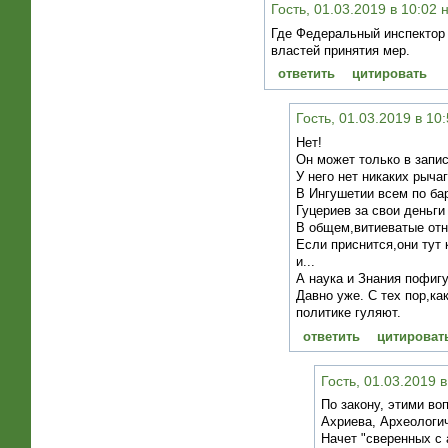
Гость, 01.03.2019 в 10:02 
Где Федеральный инспектор 
властей принятия мер.
ответить
цитировать
Гость, 01.03.2019 в 10
Нет!
Он может только в запис
У него нет никаких рыча
В Ингушетии всем по ба
Гуцериев за свои деньги
В общем,витиеватые отн
Если приснится,они тут
и...
А наука и Знания пофигу
Давно уже. С тех пор,к
политике гуляют.
ответить
цитироват
Гость, 01.03.2019 
По закону, этими во
Ахриева, Археологи
Начет "сверенных с