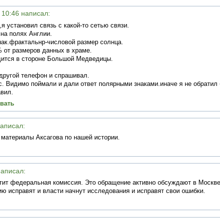
в 10:46 написал:
я установил связь с какой-то сетью связи.
на полях Англии.
нак.фрактальнр-числовой размер солнца.
% от размеров данных в храме.
дится в стороне Большой Медведицы.
 другой телефон и спрашивал.
с. Видимо поймали и дали ответ полярными знаками.иначе я не обратил
авил.
вать
написал:
 материалы Аксагова по нашей истории.
написал:
тит федеральная комиссия. Это обращение активно обсуждают в Москве
ию исправят и власти начнут исследования и исправят свои ошибки.