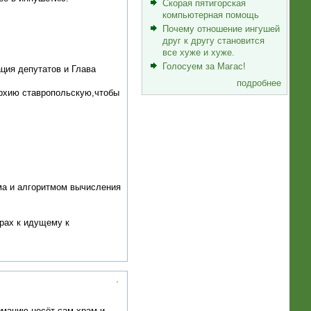
Скорая пятигорская
компьютерная помощь
Почему отношение ингушей
друг к другу становится
все хуже и хуже.
Голосуем за Магас!
ция депутатов и Глава
подробнее
архию ставропольскую,чтобы
ама и алгоритмом вычисления
рах к идущему к
рмацию несёт сам храм и