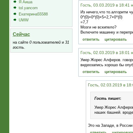
Я Аиша
Гость, 03.03.2019 в 18:41 
tol.yancom
Из ничего,что то.алгоритм ч
Екатерина55588
0^(0)×0^(0)×5+2,7×0^(0)
UWW
=7,7
Мозги не вскипело?
Включите машинку и перепр
Сейчас
ответить
цитировать
на сайте
0 пользователей
и
31
гость
.
Гость, 02.03.2019 в 18:01 
Умер Жорес Алферов. говоря
видеозапись хорошо бы опуб
ответить
цитировать
Гость, 02.03.2019 в 18
Гость
пишет:
Умер Жорес Алферов.
наших башней. вроде
Это на Западе, в России
ответить
цитироват