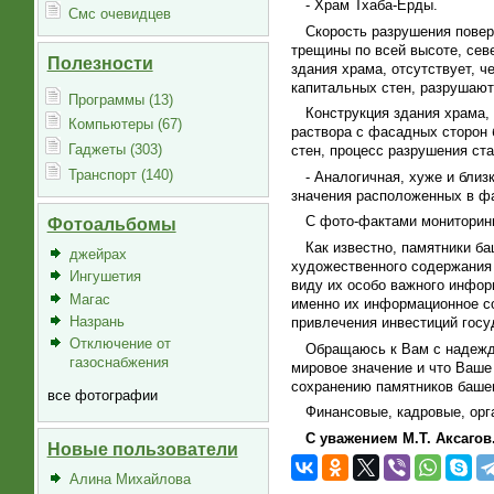
- Храм Тхаба-Ерды.
Смс очевидцев
Скорость разрушения повер
трещины по всей высоте, сев
Полезности
здания храма, отсутствует, 
капитальных стен, разрушают
Программы (13)
Конструкция здания храма,
Компьютеры (67)
раствора с фасадных сторон 
Гаджеты (303)
стен, процесс разрушения ст
Транспорт (140)
- Аналогичная, хуже и бли
значения расположенных в фа
С фото-фактами мониторинг
Фотоальбомы
Как известно, памятники б
джейрах
художественного содержания 
Ингушетия
виду их особо важного инфор
Магас
именно их информационное со
Назрань
привлечения инвестиций госу
Отключение от
Обращаюсь к Вам с надеждо
газоснабжения
мировое значение и что Ваше
сохранению памятников башен
все фотографии
Финансовые, кадровые, ор
С уважением М.Т. Аксагов
Новые пользователи
Алина Михайлова