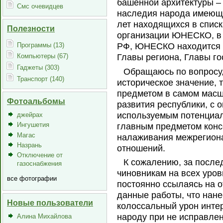
башенной архитектуры – 
Смс очевидцев
наследия народа имеюще
лет находящихся в спис
Полезности
организации ЮНЕСКО, в 
Программы (13)
РФ, ЮНЕСКО находится и
Главы региона, Главы го
Компьютеры (67)
Гаджеты (303)
Обращаюсь по вопросу,
Транспорт (140)
историческое значение,
предметом в самом масш
Фотоальбомы
развития республики, с
используемым потенциал
джейрах
Ингушетия
главным предметом конс
Магас
налаживания межрегион
Назрань
отношений.
Отключение от
К сожалению, за после
газоснабжения
чиновникам на всех уров
все фотографии
постоянно ссылаясь на о
данные работы, что нане
Новые пользователи
колоссальный урон интер
народу при не исправле
Алина Михайлова