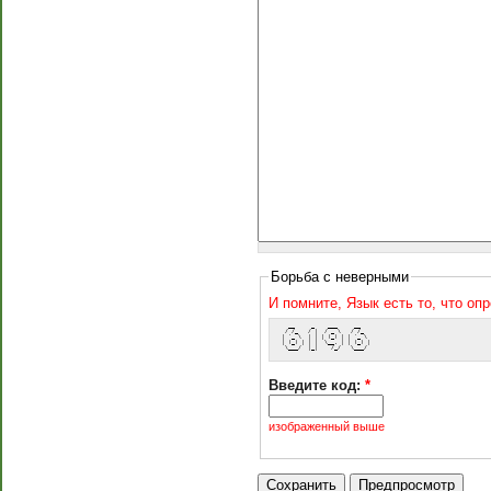
Борьба с неверными
И помните, Язык есть то, что оп
   __     _    ___     __   
  / /_   / |  / _ \   / /_  
 | '_ \  | | | (_) | | '_ \ 
 | (_) | | |  \__, | | (_) |
  \___/  |_|    /_/   \___/ 
Введите код:
*
изображенный выше