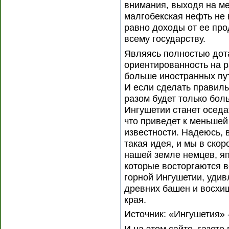
внимания, выходя на м
малгобекская нефть не в
равно доходы от ее про
всему государству.
Являясь полностью дот
ориентированность на р
больше иностранных пу
И если сделать правил
разом будет только бол
Ингушетии станет оседа
что приведет к меньшей
известности. Надеюсь, 
такая идея, и мы в ско
нашей земле немцев, яп
которые восторгаются 
горной Ингушетии, удив
древних башен и восхи
края.
Источник: «Ингушетия» -
И на этом сайте, газете