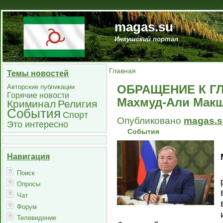
magas.su
Ингушский портал
Главная
Темы новостей
ОБРАЩЕНИЕ К Г
Авторские публикации
Горячие новости
Махмуд-Али Мак
Криминал
Религия
События
Спорт
Опубликовано
magas.s
Это интересно
События
Навигация
Поиск
Опросы
Чат
Форум
Телевидение