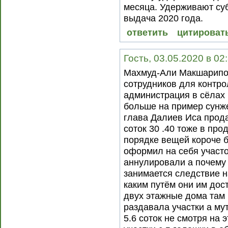
месяца. Удерживают суб
выдача 2020 года.
ответить
цитироват
Гость, 03.05.2020 в 02
Махмуд-Али Макшарипов
сотрудников для контро
администрация в сёлах 
больше на пример сунже
глава Далиев Иса прода
соток 30 .40 тоже в про
порядке вещей короче б
оформил на себя участо
аннулировали а почему 
занимается следствие н
каким путём они им дос
двух этажные дома там 
раздавала участки а му
5.6 соток не смотря на