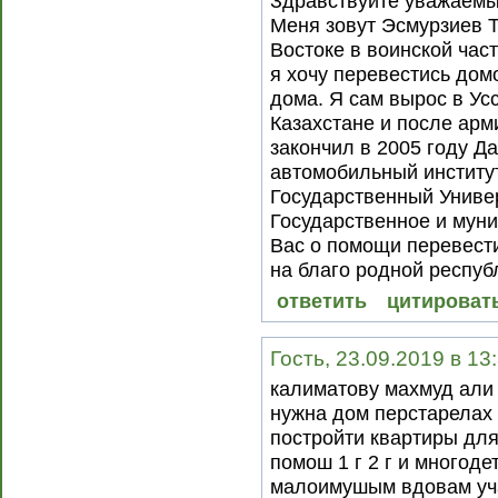
Здравствуйте уважаем
Меня зовут Эсмурзиев Т
Востоке в воинской част
я хочу перевестись домо
дома. Я сам вырос в Ус
Казахстане и после арм
закончил в 2005 году Д
автомобильный институ
Государственный Универ
Государственное и мун
Вас о помощи перевести
на благо родной респуб
ответить
цитироват
Гость, 23.09.2019 в 13
калиматову махмуд али
нужна дом перстарелах
постройти квартиры для
помош 1 г 2 г и многоде
малоимушым вдовам уча