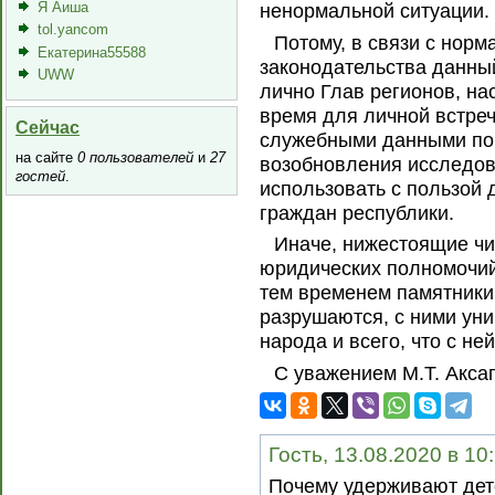
Я Аиша
ненормальной ситуации.
tol.yancom
Потому, в связи с нор
Екатерина55588
законодательства данны
UWW
лично Глав регионов, на
время для личной встреч
Сейчас
служебными данными по 
на сайте
0 пользователей
и
27
возобновления исследо
гостей
.
использовать с пользой 
граждан республики.
Иначе, нижестоящие ч
юридических полномочий,
тем временем памятники
разрушаются, с ними уни
народа и всего, что с не
С уважением М.Т. Акса
Гость, 13.08.2020 в 10
Почему удерживают детс