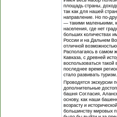
Имея весь набор полез
площадь страны, доходы
так как для нашей стра
направление. Но по-дру
— такими маленькими, к
населения, где нет гра
больших количествах им
России и на Дальнем Во
отличной возможностью
Располагаясь в самом 
Кавказа, с древней исто
воспользоваться такой в
последнее время регио
стало развивать туризм.
Проводятся экскурсии п
дополнительные достоп
башня Согласия, Алански
основу, как наши башен
возрасту и историческо
большинству мировых п
было бы выйти и за пре