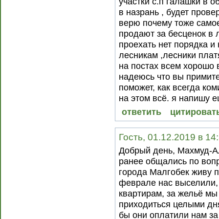
участки с.п галашки в 
в назрань , будет прове
верю почему тоже самое
продают за бесценок в 
проехать нет порядка и 
лесникам ,лесники плат
на постах всем хорошо 
надеюсь что вы примите
поможет, как всегда ко
на этом всё. я напишу е
ответить
цитироват
Гость, 01.12.2019 в 14
Добрый день, Махмуд-А
ранее общались по вопр
города Малгобек живу п
феврале нас выселили, 
квартирам, за жельё мы
приходиться целыми дня
бы они оплатили нам за