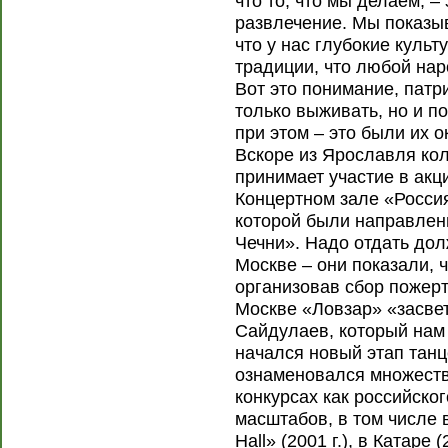
что то, что мы делаем, –
развлечение. Мы показыв
что у нас глубокие куль
традиции, что любой нар
Вот это понимание, патр
только выживать, но и п
при этом – это были их о
Вскоре из Ярославля кол
принимает участие в акц
Концертном зале «Росси
которой были направлен
Чечни». Надо отдать дол
Москве – они показали, ч
организовав сбор пожерт
Москве «Ловзар» «засвет
Сайдулаев, который нам 
начался новый этап танц
ознаменовался множеств
конкурсах как российско
масштабов, в том числе в
Hall» (2001 г.), в Катаре 