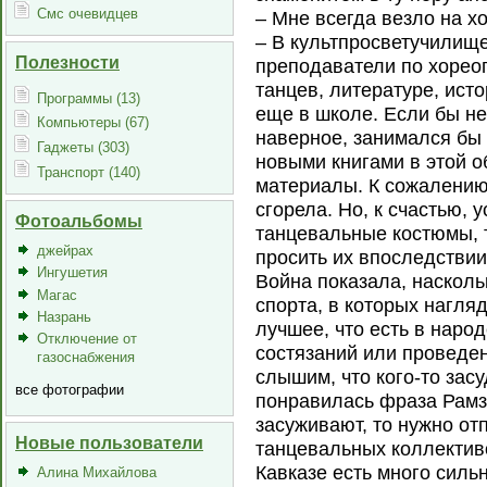
Смс очевидцев
– Мне всегда везло на х
– В культпросветучилищ
Полезности
преподаватели по хорео
танцев, литературе, ист
Программы (13)
еще в школе. Если бы не
Компьютеры (67)
наверное, занимался бы 
Гаджеты (303)
новыми книгами в этой о
Транспорт (140)
материалы. К сожалению
сгорела. Но, к счастью, 
Фотоальбомы
танцевальные костюмы, т
джейрах
просить их впоследствии
Ингушетия
Война показала, насколь
Магас
спорта, в которых нагля
Назрань
лучшее, что есть в наро
Отключение от
состязаний или проведе
газоснабжения
слышим, что кого-то зас
все фотографии
понравилась фраза Рамз
засуживают, то нужно от
Новые пользователи
танцевальных коллективо
Кавказе есть много силь
Алина Михайлова