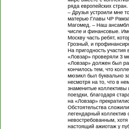
ряда европейских стран.
– Друзья устроили мне т
матерью Главы ЧР Рамза
Магомед. – Наш ансамбл
числе и финансовые. Им
Москву часть ребят, кот
Грозный, и профинансиро
На пригодность участия 
«Ловзар» проверяли 3 ме
«Ловзар» должен был раб
кончилось тем, что колле
мюзикл был буквально за
несмотря на то, что в н
знаменитые коллективы 
поездки, благодаря ста
на «Ловзар» прекратилис
Обстоятельства сложилис
легендарный коллектив 
невостребованным, хотя
настоящий ажиотаж у пу