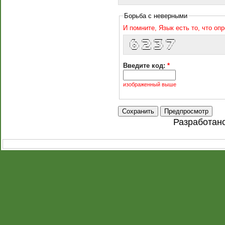
Борьба с неверными
И помните, Язык есть то, что оп
   __     ____    _____   _____ 
  / /_   |___ \  |___ /  |___  |
 | '_ \    __) |   |_ \     / / 
 | (_) |  / __/   ___) |   / /  
  \___/  |_____| |____/   /_/   
Введите код:
*
изображенный выше
Разработан