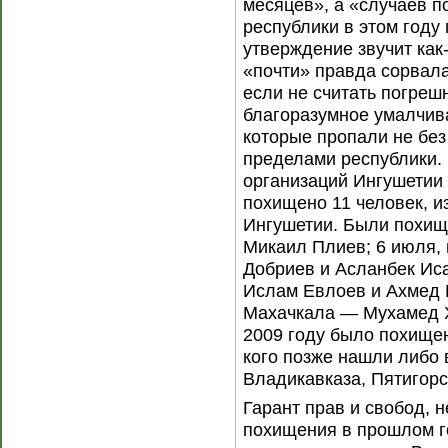
месяцев», а «случаев 
республики в этом году 
утверждение звучит как
«почти» правда сорвалас
если не считать погрешн
благоразумное умалчива
которые пропали не без
пределами республики.
организаций Ингушетии
похищено 11 человек, и
Ингушетии. Были похище
Микаил Плиев; 6 июля,
Добриев и Асланбек Исае
Ислам Евлоев и Ахмед Га
Махачкала — Мухамед Х
2009 году было похищено
кого позже нашли либо 
Владикавказа, Пятигорс
Гарант прав и свобод, н
похищения в прошлом г