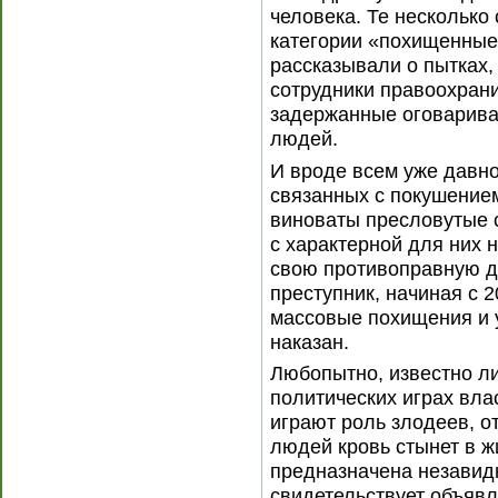
человека. Те несколько
категории «похищенные
рассказывали о пытках,
сотрудники правоохрани
задержанные оговарива
людей.
И вроде всем уже давно 
связанных с покушением
виноваты пресловутые с
с характерной для них 
свою противоправную де
преступник, начиная с 2
массовые похищения и у
наказан.
Любопытно, известно ли 
политических играх вла
играют роль злодеев, о
людей кровь стынет в ж
предназначена незавидн
свидетельствует объявл