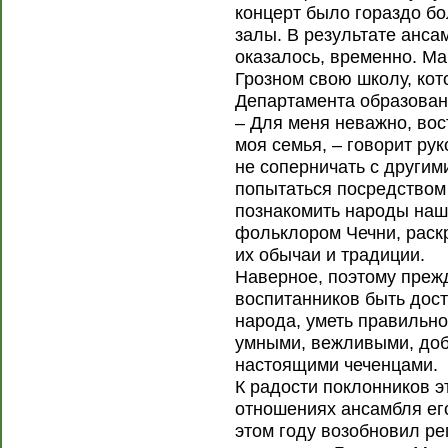
концерт было гораздо бо
залы. В результате анса
оказалось, временно. М
Грозном свою школу, кот
Департамента образован
– Для меня неважно, вос
моя семья, – говорит ру
не соперничать с другим
попытаться посредством
познакомить народы наш
фольклором Чечни, раскр
их обычаи и традиции.
Наверное, поэтому прежд
воспитанников быть дос
народа, уметь правильно
умными, вежливыми, доб
настоящими чеченцами.
К радости поклонников э
отношениях ансамбля его
этом году возобновил ре