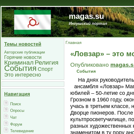
magas.su
Ингушский портал
Главная
Темы новостей
«Ловзар» – это м
Авторские публикации
Горячие новости
Криминал
Религия
Опубликовано
magas.s
События
Спорт
События
Это интересно
На днях руководител
ансамбля «Ловзар» Маг
юбилей – 50-летие со д
Навигация
Грозном в 1960 году, о
Поиск
учась в третьем классе,
Опросы
Дворце пионеров. После
Чат
культпросветучилище, по
Форум
разных художественных к
Телевидение
знаменитом в ту пору ан