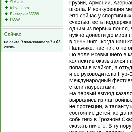
Грузии, Армении, Азерба
Я Аиша
tol.yancom
школа. И конкуренция ме
Екатерина55588
Это сейчас у спортивных
UWW
счастью, есть поддержка
одним из первых понял, 
Сейчас
нужно донести до мира п
в 1995-96гг., когда наш 
на сайте
0 пользователей
и
61
гость
.
Нальчике, нас никто не о
По воле Всевышнего в 
коллектив оказывался н
попали в Майкоп, а отту
и ее руководителю Нур-Э
Международный фестивал
стали лауреатами.
На первый взгляд казало
вырвались из лап войны,
не протекции, а таланту
состояние детей, когда 
событиях в Грозном! Сказ
сказать ничего. В ту пор