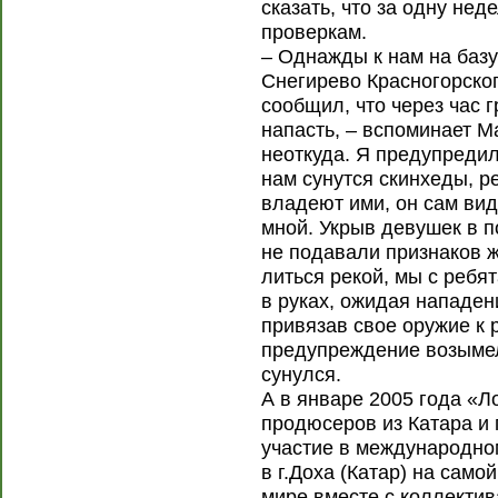
сказать, что за одну нед
проверкам.
– Однажды к нам на базу
Снегирево Красногорског
сообщил, что через час 
напасть, – вспоминает 
неоткуда. Я предупредил
нам сунутся скинхеды, ре
владеют ими, он сам вид
мной. Укрыв девушек в п
не подавали признаков ж
литься рекой, мы с ребя
в руках, ожидая нападен
привязав свое оружие к р
предупреждение возымело
сунулся.
А в январе 2005 года «Л
продюсеров из Катара и
участие в международном
в г.Доха (Катар) на сам
мире вместе с коллекти