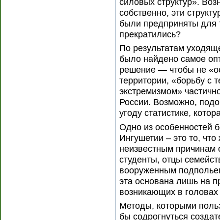
силовых структур». Возн
собственно, эти структ
были предприняты для 
прекратились?
По результатам уходяще
было найдено самое оп
решение — чтобы не «о
территории, «борьбу с 
экстремизмом» частично
России. Возможно, подо
угоду статистике, котор
Одно из особенностей б
Ингушетии – это то, что
неизвестным причинам 
студенты, отцы семейст
вооруженным подпольем
эта основана лишь на п
возникающих в головах 
Методы, которыми польз
бы содрогнуться создат