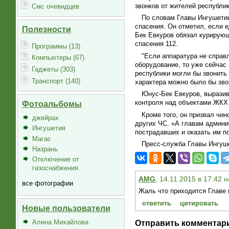
звонков от жителей республик
Смс очевидцев
По словам Главы Ингушетии
спасения. Он отметил, если 
Полезности
Бек Евкуров обязал курирую
спасения 112.
Программы (13)
"Если аппаратура не справ
Компьютеры (67)
оборудование, то уже сейчас
Гаджеты (303)
республики могли бы звонить
Транспорт (140)
характера можно было бы зво
Юнус-Бек Евкуров, выразив
контроля над объектами ЖКХ 
Фотоальбомы
Кроме того, он призвал чи
джейрах
других ЧС. «А главам админи
Ингушетия
пострадавших и оказать им п
Магас
Пресс-служба Главы Ингуш
Назрань
Отключение от
газоснабжения
AMG
, 14.11.2015 в 17:42 
все фотографии
Жаль что приходится Главе 
ответить
цитировать
Новые пользователи
Алина Михайлова
Отправить комментар