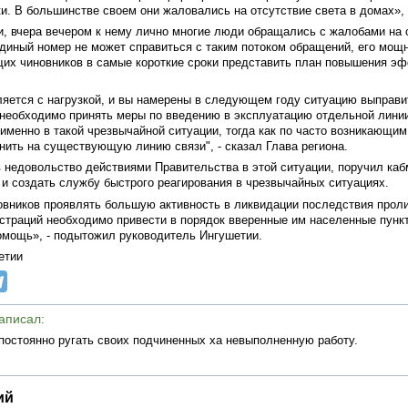
и. В большинстве своем они жаловались на отсутствие света в домах», 
, вчера вечером к нему лично многие люди обращались с жалобами на
единый номер не может справиться с таким потоком обращений, его мощ
щих чиновников в самые короткие сроки представить план повышения э
ляется с нагрузкой, и вы намерены в следующем году ситуацию выправи
 необходимо принять меры по введению в эксплуатацию отдельной линии
 именно в такой чрезвычайной ситуации, тогда как по часто возникающи
нить на существующую линию связи", - сказал Глава региона.
 недовольство действиями Правительства в этой ситуации, поручил каб
и создать службу быстрого реагирования в чрезвычайных ситуациях.
новников проявлять большую активность в ликвидации последствия прол
страций необходимо привести в порядок вверенные им населенные пункт
омощь», - подытожил руководитель Ингушетии.
етии
написал:
постоянно ругать своих подчиненных ха невыполненную работу.
ий