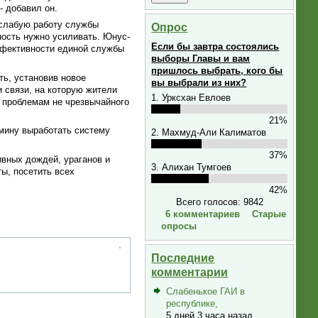
- добавил он.
 слабую работу службы
Опрос
ность нужно усиливать. Юнус-
Если бы завтра состоялись
ффективности единой службы
выборы Главы и вам
пришлось выбрать, кого бы
ть, установив новое
вы выбрали из них?
 связи, на которую жители
1. Урксхан Евлоев
м проблемам не чрезвычайного
21%
мину выработать систему
2. Махмуд-Али Калиматов
37%
ивных дождей, ураганов и
3. Алихан Тумгоев
ы, посетить всех
42%
Всего голосов: 9842
6 комментариев
Старые
опросы
Последние
комментарии
Слабенькое ГАИ в
республике,
5 дней 3 часа назад