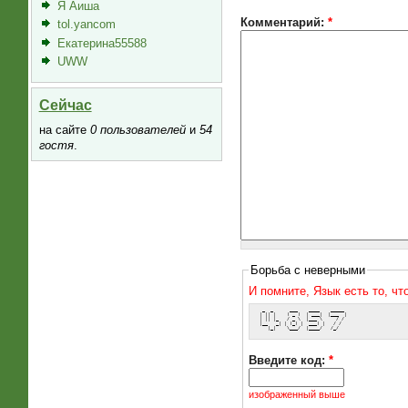
Я Аиша
Комментарий:
*
tol.yancom
Екатерина55588
UWW
Сейчас
на сайте
0 пользователей
и
54
гостя
.
Борьба с неверными
И помните, Язык есть то, ч
  _  _      ___    ____    _____ 
 | || |    ( _ )  | ___|  |___  |
 | || |_   / _ \  |___ \     / / 
 |__   _| | (_) |  ___) |   / /  
    |_|    \___/  |____/   /_/   
Введите код:
*
изображенный выше