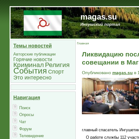
magas.su
Ингушский портал
Главная
Темы новостей
Ликвидацию посл
Авторские публикации
Горячие новости
совещании в Маг
Криминал
Религия
События
Спорт
Опубликовано
magas.su
в 
Это интересно
Навигация
Поиск
Опросы
Чат
Форум
главный спасатель Ингушети
Телевидение
О работе службы 112 участ