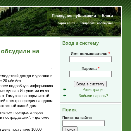
Последние публикации
Блоги
Карта сайта
Отправить сообщение
Вход в систему
 обсудили на
Имя пользователя:
*
Пароль:
*
следствий дождя и урагана в
 20 м/с без
 Более подробную информацию
Регистрация
ие сутки в Ингушетии из-за
а.о. Гамурзиево порывистый
Забыли пароль?
иний электропередач на одном
ухэтажный жилой дом.
Поиск
тивном порядке, а через
и пострадавших", - доложил
Поиск на сайте:
 день поступило 10800