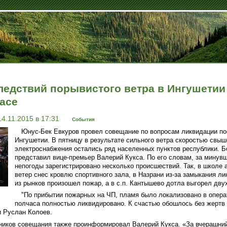
едствий порывистого ветра в Ингушетии
асе
14.11.2015 в 17:31
События
Юнус-Бек Евкуров провел совещание по вопросам ликвидации по
Ингушетии. В пятницу в результате сильного ветра скоростью свыше
электроснабжения остались ряд населенных пунктов республики.
представил вице-премьер Валерий Кукса. По его словам, за минувш
непогоды зарегистрировано несколько происшествий. Так, в школе 
ветер снес кровлю спортивного зала, в Назрани из-за замыкания л
из рынков произошел пожар, а в с.п. Кантышево дотла выгорел дв
"По прибытии пожарных на ЧП, пламя было локализовано в опера
полчаса полностью ликвидировано. К счастью обошлось без жертв 
и Руслан Колоев.
ников совещания также проинформировал Валерий Кукса. «За вчерашний