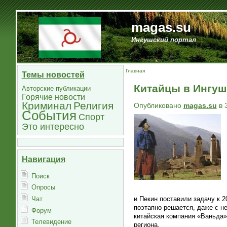
magas.su
Ингушский портал
Главная
Темы новостей
Китайцы в Ингуш
Авторские публикации
Горячие новости
Криминал
Религия
Опубликовано
magas.su
в 
События
Спорт
Это интересно
Навигация
Поиск
Опросы
Чат
и Пекин поставили задачу к 2
поэтапно решается, даже с н
Форум
китайская компания «Ваньда»
Телевидение
региона.