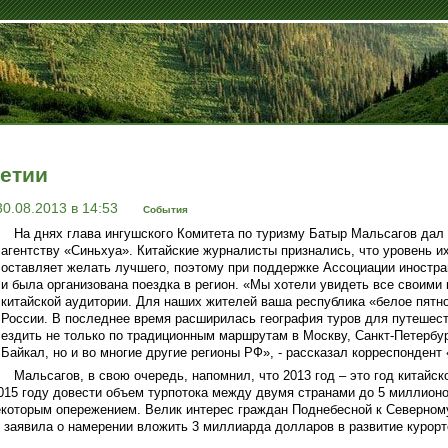
етии
30.08.2013 в 14:53
События
На днях глава ингушского Комитета по туризму Батыр Мальсагов дал
агентству «Синьхуа». Китайские журналисты признались, что уровень и
оставляет желать лучшего, поэтому при поддержке Ассоциации иностр
и была организована поездка в регион. «Мы хотели увидеть все своими 
китайской аудитории. Для наших жителей ваша республика «белое пятно
России. В последнее время расширилась география туров для путешест
ездить не только по традиционным маршрутам в Москву, Санкт-Петербур
Байкал, но и во многие другие регионы РФ», - рассказал корреспондент
Мальсагов, в свою очередь, напомнил, что 2013 год – это год китайск
015 году довести объем турпотока между двумя странами до 5 миллионов
екоторым опережением. Велик интерес граждан Поднебесной к Северном
 заявила о намерении вложить 3 миллиарда долларов в развитие курорт