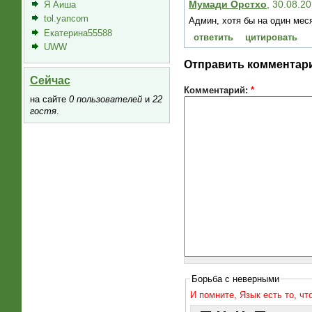
Мумади Орстхо
, 30.08.2
Я Аиша
tol.yancom
Админ, хотя бы на один меся
Екатерина55588
ответить
цитировать
UWW
Отправить комментар
Сейчас
Комментарий:
*
на сайте
0 пользователей
и
22
гостя
.
Борьба с неверными
И помните, Язык есть то, ч
  _____   _  _     _  _     _____ 