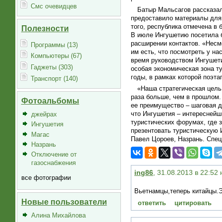
Смс очевидцев
Батыр Мальсагов рассказал
предоставило материалы для 
того, республика отмечена в
Полезности
В июле Ингушетию посетила б
расширении контактов. «Несмо
Программы (13)
им есть, что посмотреть у на
Компьютеры (67)
время руководством Ингушети
Гаджеты (303)
особая экономическая зона ту
годы, в рамках которой поэта
Транспорт (140)
«Наша стратегическая цель 
раза больше, чем в прошлом.
Фотоальбомы
ее преимущество – шаговая д
что Ингушетия – интереснейш
джейрах
туристических форумах, где 
Ингушетия
презентовать туристическую 
Магас
Павел Цороев, Назрань. Спец
Назрань
Отключение от
газоснабжения
ing86
, 31.08.2013 в 22:52
все фотографии
Вьетнамцы,теперь китайцы.Э
Новые пользователи
ответить
цитировать
Алина Михайлова