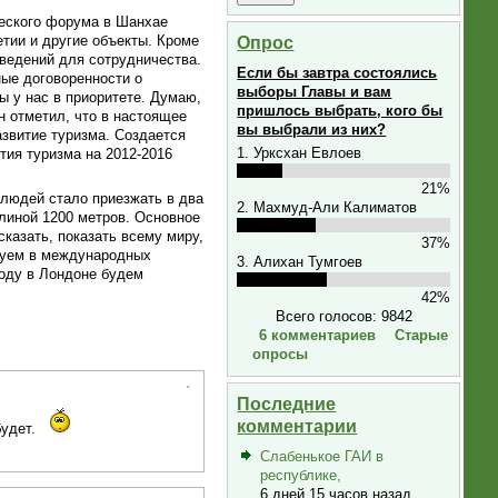
ческого форума в Шанхае
тии и другие объекты. Кроме
Опрос
сведений для сотрудничества.
Если бы завтра состоялись
ные договоренности о
выборы Главы и вам
ы у нас в приоритете. Думаю,
пришлось выбрать, кого бы
н отметил, что в настоящее
вы выбрали из них?
звитие туризма. Создается
1. Урксхан Евлоев
тия туризма на 2012-2016
21%
н людей стало приезжать в два
2. Махмуд-Али Калиматов
линой 1200 метров. Основное
казать, показать всему миру,
37%
твуем в международных
3. Алихан Тумгоев
году в Лондоне будем
42%
Всего голосов: 9842
6 комментариев
Старые
опросы
Последние
комментарии
будет.
Слабенькое ГАИ в
республике,
6 дней 15 часов назад