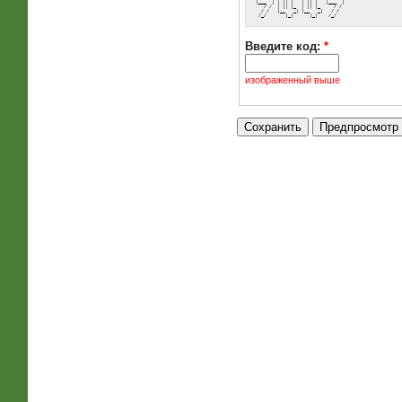
 |___  | | || |   | || |   |___  |
    / /  | || |_  | || |_     / / 
   / /   |__   _| |__   _|   / /  
  /_/       |_|      |_|    /_/   
Введите код:
*
изображенный выше