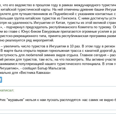
, что его ведомство в прошлом году в рамках международного туристи
китайской туристической карты. На ней отмечены древние башни Ингуше
 буклете для путешественников из Поднебесной с указанием контактных 
ольшая группа китайских туристов из Гонгконга. С ними достигнуты уст
тря на удаленность Ингушетии от Китая, туристы из этой великой стран
с», - подчеркнул председатель республиканского Комитета по туризму. О
и во главе с Юнус-Беком Евкуровым прилагаются огромные усилия в ра
ристско-рекреационного типа, принята республиканская программа разви
пно реализуется ряд мероприятий.
– увеличить число туристов в Ингушетии в 10 раз. В этом году в регио
 В марте была открыта первая горнолыжная трасса с канатной дорогой д
оступность для любителей зимних видов отдыха. Главное сегодня – расс
ий регион для туристов, там есть, на что посмотреть. Мы активно учас
занимаемся популяризацией нашего туристического потенциала. В этом 
Ингушетию», - сообщил Батыр Мальсагов.
иально для «Вестника Кавказа»
 написал:
тих "муравьев" нельзя к нам пускать:расплодятся- нас самих не видно 