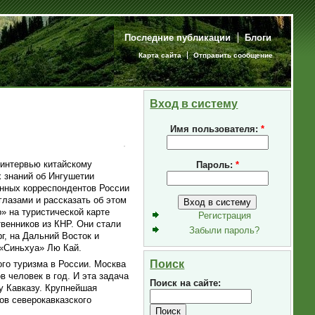
Последние публикации
Блоги
Карта сайта
Отправить сообщение
Вход в систему
Имя пользователя:
*
 интервью китайскому
Пароль:
*
х знаний об Ингушетии
анных корреспондентов России
глазами и рассказать об этом
» на туристической карте
Регистрация
венников из КНР. Они стали
Забыли пароль?
г, на Дальний Восток и
 «Синьхуа» Лю Кай.
Поиск
ого туризма в России. Москва
 человек в год. И эта задача
Поиск на сайте:
у Кавказу. Крупнейшая
ов северокавказского