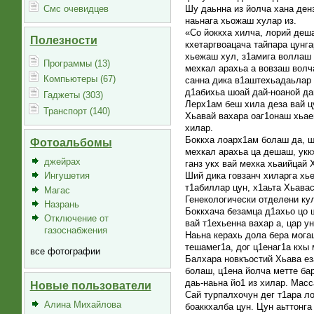
Смс очевидцев
Шу даьнна из йолча хана ден
наьнага хьожаш хулар из.
«Со йоккха хилча, лорий деша
Полезности
кхетаргвоацача тайпара цунга
хьежаш хул, з1амига воллаш 
Программы (13)
мехкал арахьа а вовзаш волч
Компьютеры (67)
санна дика в1аштехьадаьлар 
д1абихьа шоай дай-ноаной да
Гаджеты (303)
Лерх1ам беш хила деза вай ц
Транспорт (140)
Хьавай вахара оаг1онаш хьае
хилар.
Боккха лоарх1ам болаш да, ш
Фотоальбомы
мехкал арахьа ца дешаш, укк
джейрах
ганз укх вай мехка хьаийцай 
Ший дика говзанч хиларга хь
Ингушетия
т1абиллар цун, х1аьта Хьавас
Магас
Генекологически отделени ку
Назрань
Боккхача безамца д1ахьо цо ш
Отключение от
вай т1ехьенна вахар а, цар у
газоснабжения
Наьна керахь дола бера мога
тешамег1а, дог ц1енаг1а кхы 
все фотографии
Балхара новкъостий Хьава ез
болаш, ц1ена йолча метте ба
даь-наьна йо1 из хилар. Масс
Новые пользователи
Сай турпалхочун дег т1ара л
Алина Михайлова
боаккхалба цун. Цун аьттонга