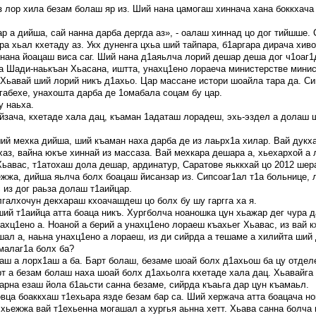
з лор хила безам болаш яр из. Ший нана цамогаш хиннача хана боккхача
р а дийша, сай нанна дарба дергда аз», - оалаш хиннад цо дог тийшше. С
ра хьал кхетаду аз. Укх дуненга цхьа ший тайпара, б1аргара дирача хив
нана йоацаш виса саг. Ший нана д1аяьлча лорий дешар деша дог ч1оаг1д
а Шади-наькъан Хьасана, иштта, унахц1ено лораеча министерстве минис
Хьавай ший лорий никъ д1ахьо. Цар массане истори шоайла тара да. С
габехе, унахошта дарба де 1омабала соцам бу цар.
у наьха.
йзача, кхетаде хала дац, къаман 1адаташ лорадеш, эхь-эздел а долаш ш
ий мехка дийша, ший къаман наха дарба де из лаьрх1а хилар. Вай дукха
хаз, вайна юкъе хиннай из массаза. Вай мехкара дешара а, хьехархой а
Хьавас, т1атохаш дола дешар, ардинатур, Саратове яьккхай цо 2012 шер
ежжа, дийша яьлча болх боацаш йисанзар из. Сипсоаг1ал т1а больнице, 
 из дог раьза долаш т1аийцар.
лгалхочун декхараш кхоачашдеш цо болх бу шу гаргга ха я.
ий т1аийца атта боаца никъ. Хургболча ноаношка цун хьажар дег чура д
нахц1ено а. Ноаной а берий а унахц1ено лораеш къахьег Хьавас, из вай к
шал а, наьна унахц1ено а лораеш, из ди сийрда а тешаме а хилийта ший
малаг1а болх ба?
аш а лорх1аш а ба. Барт болаш, безаме шоай болх д1ахьош ба цу отдел
рт а безам болаш наха шоай болх д1ахьолга кхетаде хала дац. Хьавайга
арна езаш йола б1аьсти санна безаме, сийрда къаьга дар цун къамаьл.
овца боаккхаш т1ехьара язде безам бар са. Ший хержача атта боацача н
 хьежжа вай т1ехьенна могашал а хургья аьнна хетт. Хьава санна болча