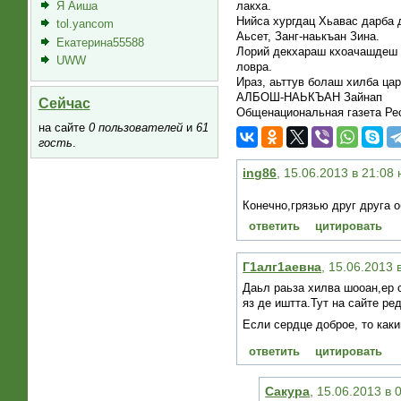
Я Аиша
лакха.
Нийса хургдац Хьавас дарба 
tol.yancom
Аьсет, Занг-наькъан Зина.
Екатерина55588
Лорий декхараш кхоачашдеш й
UWW
ловра.
Ираз, аьттув болаш хилба цар
АЛБОШ-НАЬКЪАН Зайнап
Сейчас
Общенациональная газета Ре
на сайте
0 пользователей
и
61
гость
.
ing86
, 15.06.2013 в 21:08
Конечно,грязью друг друга 
ответить
цитировать
Г1алг1аевна
, 15.06.2013 
Даьл раьза хилва шооан,ер 
яз де иштта.Тут на сайте р
Если сердце доброе, то как
ответить
цитировать
Сакура
, 15.06.2013 в 