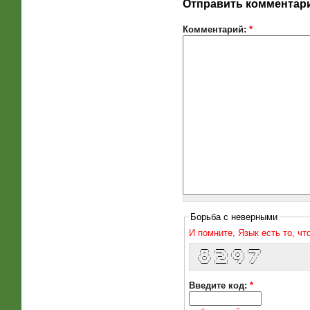
Отправить комментар
Комментарий:
*
Борьба с неверными
И помните, Язык есть то, ч
   ___    ____     ___    _____ 
  ( _ )  |___ \   / _ \  |___  |
  / _ \    __) | | (_) |    / / 
 | (_) |  / __/   \__, |   / /  
  \___/  |_____|    /_/   /_/   
Введите код:
*