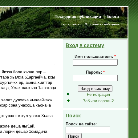
Последние публикации
Блоги
Карта сайта
Отправить сообщение
Вход в систему
Имя пользователя:
*
 йизза йола къона лор –
Пароль:
*
гара хьалха б1аргаейча, кхы
ургья-кх ер, аьнна хийттар
ятаца, Ужах-наькъан 1ашатаца
Регистрация
 халат дувхача «малейках».
Забыли пароль?
ехар сона унахоша къонача
Поиск
ог ураэтте хул унахо Хьава
Поиск на сайте:
школе деша яьг1ай.
та лорий дешар 1омадича