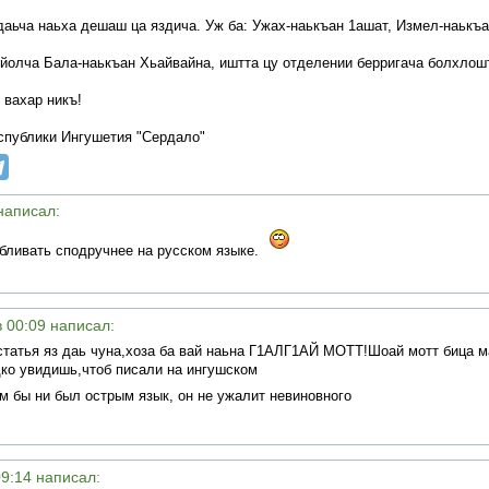
даьча наьха дешаш ца яздича. Уж ба: Ужах-наькъан 1ашат, Измел-наькъ
олча Бала-наькъан Хьайвайна, иштта цу отделении берригача болхлошт
 вахар никъ!
спублики Ингушетия "Сердало"
 написал:
обливать сподручнее на русском языке.
в 00:09 написал:
статья яз даь чуна,хоза ба вай наьна Г1АЛГ1АЙ МОТТ!Шоай мотт бица м
едко увидишь,чтоб писали на ингушском
им бы ни был острым язык, он не ужалит невиновного
09:14 написал: