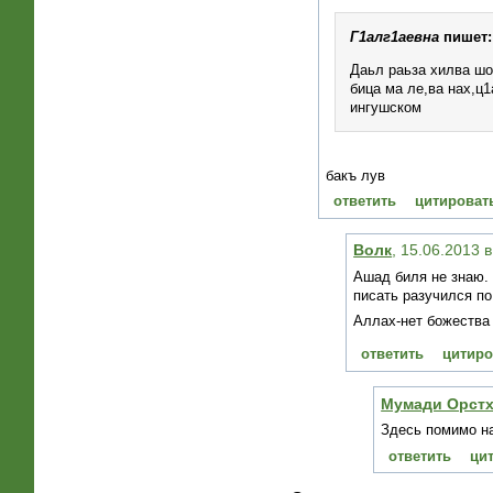
Г1алг1аевна
пишет:
Даьл раьза хилва шо
бица ма ле,ва нах,ц1
ингушском
бакъ лув
ответить
цитироват
Волк
, 15.06.2013 
Ашад биля не знаю.
писать разучился по
Аллах-нет божества 
ответить
цитиро
Мумади Орст
Здесь помимо на
ответить
ци