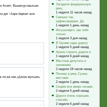
Загадили федеральную
ан Асият, Вышегур-наькъан
реку,
1 неделя 11 часов назад
а дег т1ара баркал ала
Смешно так,
зафиксировано. Да
1 неделя 1 день назад
Ингушэнерго, как тебя
только
1 неделя 3 дня назад
В Грузию надо дорогу
1 неделя 5 дней назад
Нужно строить дороги в
1 неделя 6 дней назад
Местные депутаты и
чиновники
2 недели 19 часов назад
Почему в реку Сунжа
а ле,ва нах,ц1азза мукъахь
местами
2 недели 1 день назад
Скорее все вверх ногами ,
2 недели 5 дней назад
Дороги очень хорошие,
спасибо
2 недели 6 дней назад