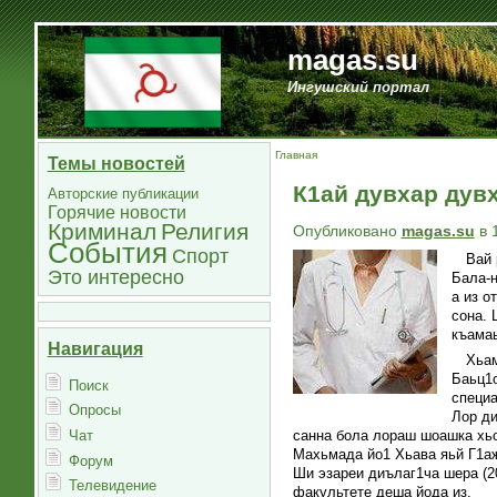
magas.su
Ингушский портал
Главная
Темы новостей
К1ай дувхар дув
Авторские публикации
Горячие новости
Криминал
Религия
Опубликовано
magas.su
в 
События
Спорт
Вай 
Это интересно
Бала-н
а из о
сона. 
къамаь
Навигация
Хьам
Баьц1о
Поиск
специа
Опросы
Лор ди
Чат
санна бола лораш шоашка хь
Махьмада йо1 Хьава яьй Г1аж
Форум
Ши эзареи диълаг1ча шера (2
Телевидение
факультете деша йода из.