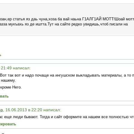
оан,ер статья яз даь чуна,хоза ба вай наьна Г1АЛГ1АЙ МОТТ!Шоай мот
азза мукъахь яз де иштта.Тут на сайте редко увидишь,чтоб писали на
ь
в 21:49 написал:
 Вот так вот и надо почаще на ингушском выкладывать материалы, а то
 нашему.
кроме Него.
вать
хо
, 16.06.2013 в 22:20 написал:
с еще люди бывают. Тогда и сайт оформите на нашем все полностью чт
тировать