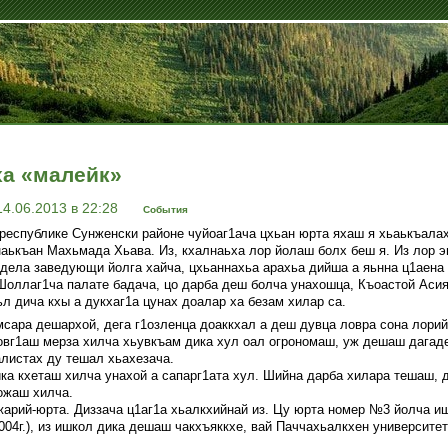
ха «малейк»
14.06.2013 в 22:28
События
республике Сунженски районе чуйоаг1ача цхьан юрта яхаш я хьаькъалах
аькъан Махьмада Хьава. Из, кхалнаьха лор йолаш болх беш я. Из лор эг
тдела заведующи йолга хайча, цхьаннахьа арахьа дийша а яьнна ц1аена х
Шоллаг1ча палате бадача, цо дарба деш болча унахошца, Къоастой Аси
л дича кхы а дукхаг1а цунах доалар ха безам хилар са.
сара дешархой, дега г1озленца доаккхал а деш дувца ловра сона лорий
вг1аш мерза хилча хьувкъам дика хул оал огрономаш, уж дешаш дагад
листах ду тешал хьахезача.
ка кхеташ хилча унахой а сапарг1ата хул. Шийна дарба хилара тешаш, д
ожаш хилча.
арий-юрта. Диззача ц1аг1а хьалкхийнай из. Цу юрта номер №3 йолча и
004г.), из ишкол дика дешаш чакхъяккхе, вай Паччахьалкхен университе