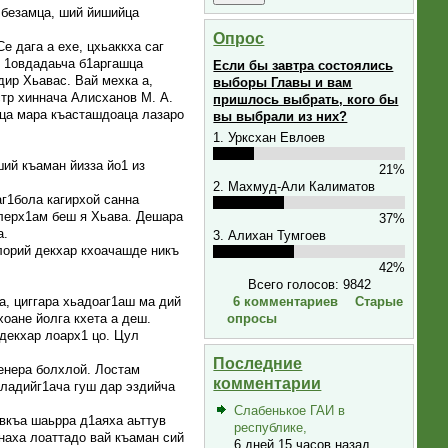
 безамца, ший йишийца
Опрос
е дага а ехе, цхьаккха саг
о 1овдадаьча б1аргашца
Если бы завтра состоялись
ир Хьавас. Вай мехка а,
выборы Главы и вам
тр хиннача Алисханов М. А.
пришлось выбрать, кого бы
ица мара къасташдоаца лазаро
вы выбрали из них?
1. Урксхан Евлоев
ий къаман йизза йо1 из
21%
2. Махмуд-Али Калиматов
г1бола кагирхой санна
 лерх1ам беш я Хьава. Дешара
37%
а.
3. Алихан Тумгоев
лорий декхар кхоачашде никъ
42%
Всего голосов: 9842
6 комментариев
Старые
а, циггара хьадоаг1аш ма дий
опросы
хоане йолга кхета а деш.
 декхар лоарх1 цо. Цул
Последние
енера болхлой. Лостам
комментарии
 ладийг1ача гуш дар эздийча
Слабенькое ГАИ в
овкъа шаьрра д1аяха аьттув
республике,
 наха лоаттадо вай къаман сий
6 дней 15 часов назад