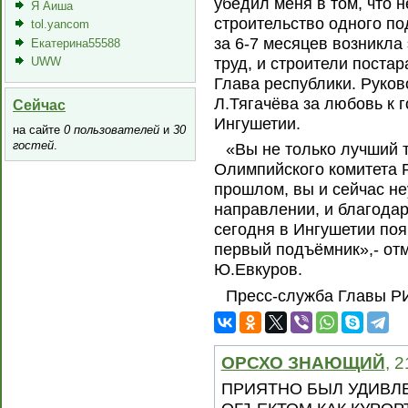
убедил меня в том, что н
Я Аиша
строительство одного по
tol.yancom
за 6-7 месяцев возникла
Екатерина55588
труд, и строители постар
UWW
Глава республики. Руко
Л.Тягачёва за любовь к 
Сейчас
Ингушетии.
на сайте
0 пользователей
и
30
гостей
.
«Вы не только лучший 
Олимпийского комитета Р
прошлом, вы и сейчас не
направлении, и благода
сегодня в Ингушетии по
первый подъёмник»,- от
Ю.Евкуров.
Пресс-служба Главы Р
ОРСХО ЗНАЮЩИЙ
, 
ПРИЯТНО БЫЛ УДИВЛ