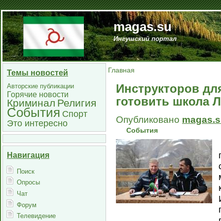
magas.su
Ингушский портал
Главная
Темы новостей
Инструкторов дл
Авторские публикации
Горячие новости
готовить школа Л
Криминал
Религия
События
Спорт
Опубликовано
magas.s
Это интересно
События
Навигация
Поиск
Опросы
Чат
Форум
Телевидение