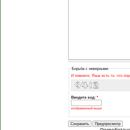
Борьба с неверными
И помните, Язык есть то, что оп
   ___    _  _     _   ____  
  / _ \  | || |   / | |___ \ 
 | (_) | | || |_  | |   __) |
  \__, | |__   _| | |  / __/ 
    /_/     |_|   |_| |_____|
Введите код:
*
изображенный выше
Разработан