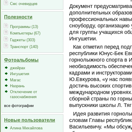
Смс очевидцев
Документ предусматрива
дополнительных образов
Полезности
профессиональных навык
сноуборду, организацию 
Программы (13)
для группы учащихся о
Компьютеры (67)
Ингушетии.
Гаджеты (303)
Как отметил перед под
Транспорт (140)
республики Юнус-Бек Евк
горнолыжного спорта в 
Фотоальбомы
необходимость обеспеч
джейрах
кадрами и инструкторами
Ингушетия
Ю.Евкурова, «у нас появ
Магас
достичь высоких спортив
Назрань
международном уровнях. 
Отключение от
газоснабжения
сборной страны по горны
выпускники школы Л. Тяг
все фотографии
Идея развития горнолы
словам Главы республик
Новые пользователи
Васильевичу. «Мы обсужд
Алина Михайлова