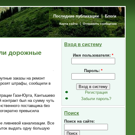
Последние публикации
Блоги
Карта сайта
Отправить сообщение
Вход в систему
или дорожные
Имя пользователя:
*
Пароль:
*
рупные заказы на ремонт
 грозят штрафы, сообщили в
Регистрация
страции Гази-Юрта, Кантышево
Забыли пароль?
 контракт был на сумму чуть
нственного поставщика без
ногократно превысила
Поиск
Поиск на сайте:
ве ливневой канализации. Все
пыток выдать одну большую