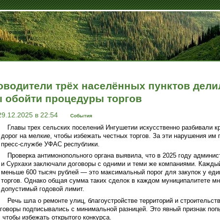
оводители трёх населённых пунктов дел
ы обойти процедуры торгов
29.12.2025 в 22:54
События
Главы трех сельских поселений Ингушетии искусственно разбивали к
дорог на мелкие, чтобы избежать честных торгов. За эти нарушения им
пресс-службе УФАС республики.
Проверка антимонопольного органа выявила, что в 2025 году админи
и Сурхахи заключали договоры с одними и теми же компаниями. Каждый
меньше 600 тысяч рублей — это максимальный порог для закупок у еди
торгов. Однако общая сумма таких сделок в каждом муниципалитете м
допустимый годовой лимит.
Речь шла о ремонте улиц, благоустройстве территорий и строительст
говоры подписывались с минимальной разницей. Это явный признак по
 чтобы избежать открытого конкурса.