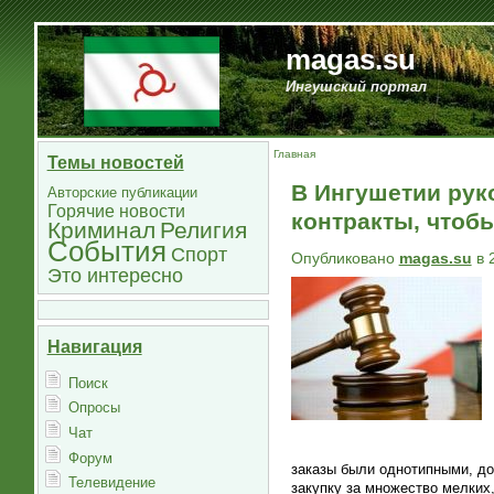
magas.su
Ингушский портал
Главная
Темы новостей
В Ингушетии рук
Авторские публикации
Горячие новости
контракты, чтоб
Криминал
Религия
События
Спорт
Опубликовано
magas.su
в 
Это интересно
Навигация
Поиск
Опросы
Чат
Форум
заказы были однотипными, до
Телевидение
закупку за множество мелких,