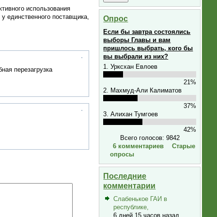
ктивного использования
 у единственного поставщика,
Опрос
Если бы завтра состоялись
выборы Главы и вам
пришлось выбрать, кого бы
вы выбрали из них?
1. Урксхан Евлоев
бная перезагрузка
21%
2. Махмуд-Али Калиматов
37%
3. Алихан Тумгоев
42%
Всего голосов: 9842
6 комментариев
Старые
опросы
Последние
комментарии
Слабенькое ГАИ в
республике,
6 дней 15 часов назад