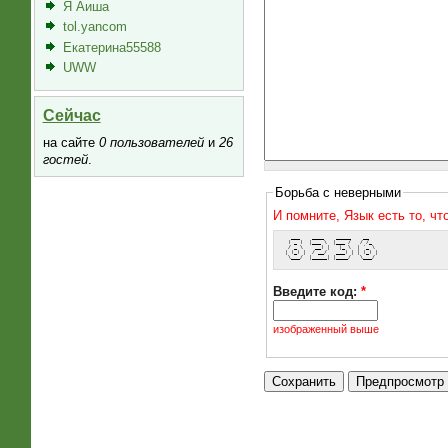
Я Аиша
tol.yancom
Екатерина55588
UWW
Сейчас
на сайте
0 пользователей
и
26
гостей
.
Борьба с неверными
И помните, Язык есть то, ч
   ___    ____    _____    __   
  ( _ )  |___ \  |___ /   / /_  
  / _ \    __) |   |_ \  | '_ \ 
 | (_) |  / __/   ___) | | (_) |
  \___/  |_____| |____/   \___/ 
Введите код:
*
изображенный выше