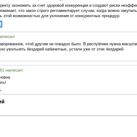
жету экономить за счет здоровой конкуренции и создают риски неэффе
минает, что закон строго регламентирует случаи, когда можно закупать
ть этой возможностью для уклонения от конкурентных процедур.
написал:
наворованное, чтоб другим не повадно было. В республике нужна масшта
но увольнять бездарей кабинетных, устали уже от этих бездарей.
:41 написал:
новна
ать!
ь
ий