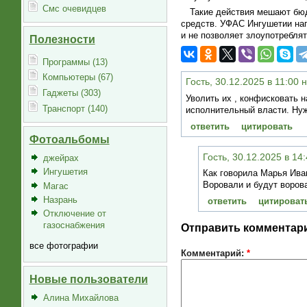
Смс очевидцев
Такие действия мешают бюд
средств. УФАС Ингушетии напо
и не позволяет злоупотребля
Полезности
Программы (13)
Компьютеры (67)
Гость, 30.12.2025 в 11:00 
Гаджеты (303)
Уволить их , конфисковать 
Транспорт (140)
исполнительный власти. Нуж
ответить
цитировать
Фотоальбомы
Гость, 30.12.2025 в 14
джейрах
Ингушетия
Как говорила Марья Ива
Воровали и будут воров
Магас
Назрань
ответить
цитироват
Отключение от
газоснабжения
Отправить комментар
все фотографии
Комментарий:
*
Новые пользователи
Алина Михайлова