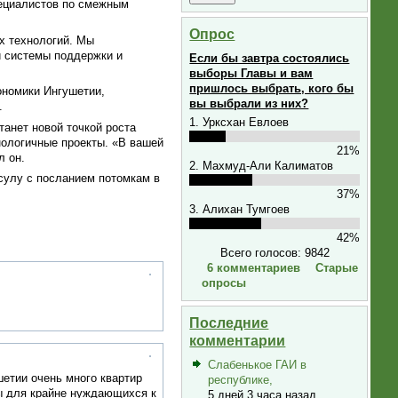
пециалистов по смежным
Опрос
х технологий. Мы
й системы поддержки и
Если бы завтра состоялись
выборы Главы и вам
пришлось выбрать, кого бы
ономики Ингушетии,
вы выбрали из них?
.
1. Урксхан Евлоев
танет новой точкой роста
ологичные проекты. «В вашей
21%
л он.
2. Махмуд-Али Калиматов
сулу с посланием потомкам в
37%
3. Алихан Тумгоев
42%
Всего голосов: 9842
6 комментариев
Старые
опросы
Последние
комментарии
Слабенькое ГАИ в
шетии очень много квартир
республике,
ы для крайне нуждающихся к
5 дней 3 часа назад