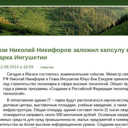
зи Николай Никифоров заложил капсулу 
арка Ингушетии
11.08.2014 в 18:09
События
Сегодня в Магасе состоялось знаменательное событие. Министр св
РФ Николай Никифоров и Глава Ингушетии Юнус-Бек Евкуров приняли 
под строительство технопарка в сфере высоких технологий. Объект бу
года в рамках программы «Создание в Российской Федерации технопа
технологий».
В пятиэтажном здании IT – парка будут располагаться научно-иссле
деловые центры, выставочные площадки, учебные заведения, а такж
инфраструктура. Общая площадь здания составит почти 11 тысяч квад
планируется направить около 500 миллионов рублей. Основным напра
аммных средств для нужд промышленности, малых предприятий и коммер
ительства на более высоком информационном уровне. Создание высокот