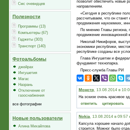
позволит обеспечить новые р
Смс очевидцев
направлениям.
«Сегодня в республике пол
Полезности
рассчитываем, что он стане
продвижения наукоемких, инн
Программы (13)
По мнению Главы региона, 
Компьютеры (67)
продвижение инновационной к
Гаджеты (303)
Николай Никифоров, выступа
Транспорт (140)
экономики республики, место
республике созданы все услов
Глава Ингушетии и федерал
Фотоальбомы
фундамент технопарка.
джейрах
Пресс-служба Главы РИ
Ингушетия
Магас
Назрань
Монстр
, 13.08.2014 в 10:
Отключение от
газоснабжения
На эскизе очень красивое зд
ответить
цитировать
все фотографии
Nokia
, 13.08.2014 в 09:57
Новые пользователи
Капсула хорошее начало доб
Алина Михайлова
строится. Можног было отде