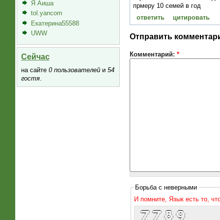
Я Аиша
прмеру 10 семей в год
tol.yancom
ответить
цитировать
Екатерина55588
UWW
Отправить комментар
Комментарий:
*
Сейчас
на сайте
0 пользователей
и
54
гостя
.
Борьба с неверными
И помните, Язык есть то, ч
  _____   _____    ___     ___  
 |___  | |___  |  ( _ )   / _ \ 
    / /     / /   / _ \  | (_) |
   / /     / /   | (_) |  \__, |
  /_/     /_/     \___/     /_/ 