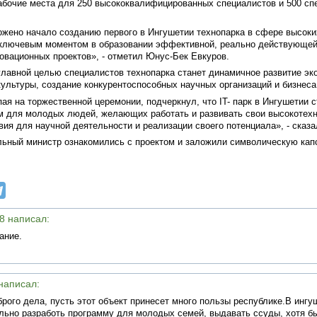
абочие места для 250 высококвалифицированных специалистов и 500 с
ожено начало созданию первого в Ингушетии технопарка в сфере высоки
т ключевым моментом в образовании эффективной, реально действующе
овационных проектов», - отметил Юнус-Бек Евкуров.
главной целью специалистов технопарка станет динамичное развитие эк
ультуры, создание конкурентоспособных научных организаций и бизнеса
я на торжественной церемонии, подчеркнул, что IT- парк в Ингушетии с
м для молодых людей, желающих работать и развивать свои высокотехн
ия для научной деятельности и реализации своего потенциала», - сказа
ьный министр ознакомились с проектом и заложили символическую кап
08 написал:
ание.
 написал:
рого дела, пусть этот объект принесет много пользы республике.В ингу
льно разработь программу для молодых семей, выдавать ссуды, хотя б