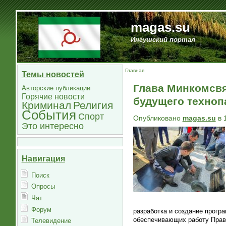
magas.su
Ингушский портал
Главная
Темы новостей
Глава Минкомсвя
Авторские публикации
Горячие новости
будущего техноп
Криминал
Религия
События
Спорт
Опубликовано
magas.su
в 
Это интересно
Навигация
Поиск
Опросы
Чат
Форум
разработка и создание прогр
обеспечивающих работу Прав
Телевидение