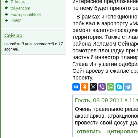
интересное предложение
Я Аиша
по нему будет принято р
tol.yancom
Екатерина55588
В рамках инспекционно
UWW
побывал в аэропорту «Ма
ремонт взлетно-посадоч
Сейчас
территория. Также с гла
района Исламом Сейнар
на сайте
0 пользователей
и
17
гостей
.
осмотрел площадку при в
частный инвестор планир
Глава Ингушетии одобри
Сейнароеву в сжатые ср
проекту.
Гость, 08.09.2011 в 11
Очень правильное реше
аквапарков, атракционо
провести свой досуг. Да
ответить
цитироват