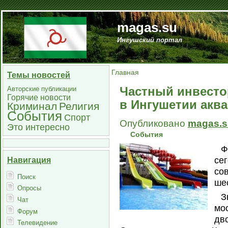
magas.su
Ингушский портал
Главная
Темы новостей
Частный инвесто
Авторские публикации
Горячие новости
в Ингушетии акв
Криминал
Религия
События
Спорт
Опубликовано
magas.s
Это интересно
События
Ф
се
Навигация
со
Поиск
ше
Опросы
З
Чат
мо
Форум
дв
Телевидение