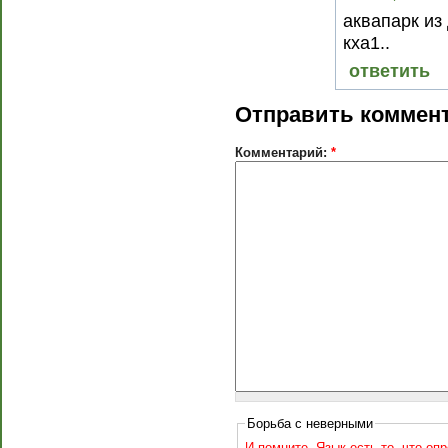
аквапарк из 
кха1..
ответить
Отправить коммен
Комментарий:
*
Борьба с неверными
И помните, Язык есть то, что оп