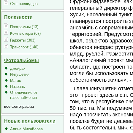
Орджоникидзевское. Как
Смс очевидцев
генеральный директор ф
Зусик, населенный пункт
Полезности
планируется построить з
Программы (13)
ансамбль с современным
территорией. Предусмотр
Компьютеры (67)
школ, объектов здравоох
Гаджеты (303)
объектов инфраструктуры
Транспорт (140)
млрд. рублей. Разместить
«Аналогичный проект мы
Фотоальбомы
области, где построен п
джейрах
могли бы использовать м
Ингушетия
себестоимость жилья», -
Магас
Назрань
Глава Ингушетии отмет
Отключение от
этот проект здесь в с.п.
газоснабжения
том, что в республике о
все фотографии
50 тыс. га. Мы подумаем
надо просчитать экономи
поселке будет не дешевы
Новые пользователи
быть состоятельными». О
Алина Михайлова