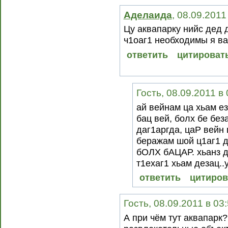
Аделаида
, 08.09.2011
Цу аквапарку нийс дед д
ч1оаг1 необходимы я ва
ответить
цитироват
Гость, 08.09.2011 в
ай вейнам ца хьам ез
бац вей, болх бе без
даг1аргда, цаР вейн
беражам шой ц1аг1 
бОЛХ бАЦАР. хьанз д
т1ехаг1 хьам дезац.
ответить
цитиров
Гость, 08.09.2011 в 03
А при чём тут аквапарк