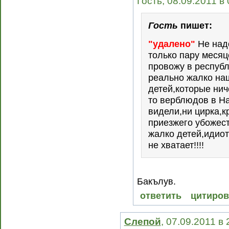
Гость, 08.09.2011 в
Гость
пишет:
"удалено"
Не надо
только пару месяц
провожу в республ
реально жалко на
детей,которые нич
то верблюдов в Н
видели,ни цирка,к
приезжего убожес
жалко детей,идиот
не хватает!!!!
Бакълув.
ответить
цитиров
Слепой
, 07.09.2011 в