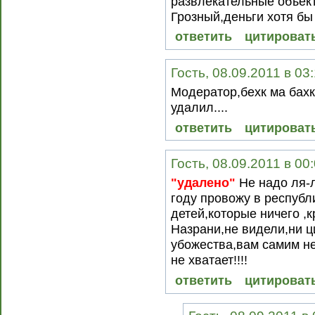
развлекательные объект
Грозный,деньги хотя бы 
ответить
цитироват
Гость, 08.09.2011 в 03
Модератор,бехк ма бахк
удалил....
ответить
цитироват
Гость, 08.09.2011 в 00
"удалено"
Не надо ля-л
году провожу в республ
детей,которые ничего ,
Назрани,не видели,ни ц
убожества,вам самим не
не хватает!!!!
ответить
цитироват