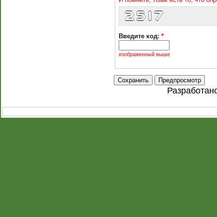
  ____    ____    _   _____ 
 |___ \  | ___|  / | |___  |
   __) | |___ \  | |    / / 
  / __/   ___) | | |   / /  
 |_____| |____/  |_|  /_/   
Введите код:
*
изображенный выше
Разработан