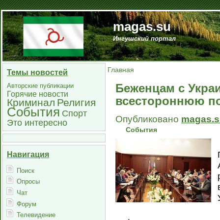
magas.su
Ингушский портал
Главная
Темы новостей
Беженцам с Укра
Авторские публикации
Горячие новости
всестороннюю п
Криминал
Религия
События
Спорт
Опубликовано
magas.s
Это интересно
События
Навигация
Поиск
Опросы
Чат
Форум
Телевидение