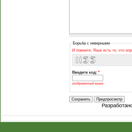
Борьба с неверными
И помните, Язык есть то, что оп
  _   _   _____   _____ 
 / | / | |___ /  |___ / 
 | | | |   |_ \    |_ \ 
 | | | |  ___) |  ___) |
 |_| |_| |____/  |____/ 
Введите код:
*
изображенный выше
Разработан