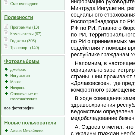
информацию руководите
Смс очевидцев
Минтруда Ингушетии, ре
социального страховани
Полезности
Роспотребнадзора по РИ
Программы (13)
РФ по РИ, Главного бюр
по РИ, Территориально
Компьютеры (67)
по РИ о принимаемых ме
Гаджеты (303)
содействия и помощи в
Транспорт (140)
республике гражданам У
Фотоальбомы
Напомним, в настоящее
официально зарегистрир
джейрах
Ингушетия
страны. Они проживают 
Магас
«Долаковское», где пред
Назрань
комфортного размещени
Отключение от
В ходе совещания заме
газоснабжения
здравоохранения респуб
все фотографии
ведомством определена 
медобследование бежен
Новые пользователи
А. Оздоев отметил, чт
Алина Михайлова
с Украины граждан необ