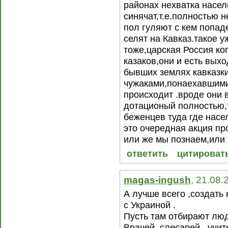
районах нехватка насел
синячат,т.е.полностью 
пол гуляют с кем попаде
селят на Кавказ.такое 
тоже,царская Россия ко
казаков,они и есть выхо
бывших землях кавказки
чужаками,понаехавшими
происходит .вроде они в
дотационый полностью,т
беженцев туда где насе
это очередная акция пр
или же мы познаем,или 
ответить
цитироват
magas-ingush
, 21.08.
А лучше всего ,создать
с Украиной .
Пусть там отбирают люд
Врачей ,слесарей , учите