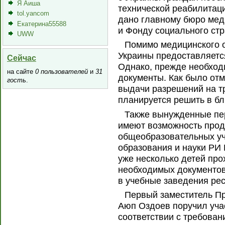
Я Аиша
технической реабилитац
tol.yancom
дано главному бюро мед
Екатерина55588
и Фонду социального ст
UWW
Помимо медицинского 
Украины предоставляетс
Сейчас
Однако, прежде необход
на сайте
0 пользователей
и
31
документы. Как было от
гость
.
выдачи разрешений на т
планируется решить в б
Также вынужденные пе
имеют возможность прод
общеобразовательных уч
образования и науки РИ 
уже несколько детей пр
необходимых документов,
в учебные заведения рес
Первый заместитель П
Аюп Оздоев поручил учас
соответствии с требова