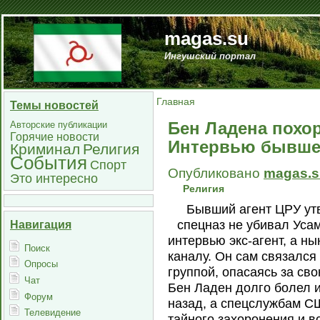
magas.su
Ингушский портал
Главная
Темы новостей
Бен Ладена похо
Авторские публикации
Горячие новости
Интервью бывшег
Криминал
Религия
События
Спорт
Опубликовано
magas.s
Это интересно
Религия
Бывший агент ЦРУ утв
спецназ не убивал Уса
Навигация
интервью экс-агент, а н
Поиск
каналу. Он сам связался
Опросы
группой, опасаясь за сво
Чат
Бен Ладен долго болел и
Форум
назад, а спецслужбам СШ
Телевидение
тайного захоронения и в