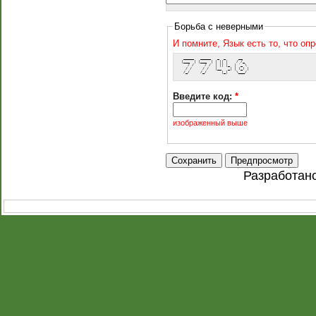
Борьба с неверными
И помните, Язык есть то, что оп
  _____   _____   _  _      __   
 |___  | |___  | | || |    / /_  
    / /     / /  | || |_  | '_ \ 
   / /     / /   |__   _| | (_) |
  /_/     /_/       |_|    \___/ 
Введите код:
*
изображенный выше
Разработан