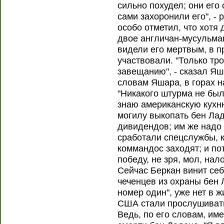
сильно похудел; они его
сами захоронили его", -
особо отметил, что хотя
двое англичан-мусульма
видели его мертвым, в п
участвовали. "Только тро
завещанию", - сказал Яш
словам Яшара, в горах н
"Никакого штурма не был
знаю американскую кухню
могилу выкопать бен Лад
дивидендов; им же надо 
сработали спецслужбы, 
коммандос заходят; и по
победу, не зря, мол, нал
Сейчас Беркан винит себя
чеченцев из охраны бен 
номер один", уже нет в ж
США стали прослушиват
Ведь, по его словам, им