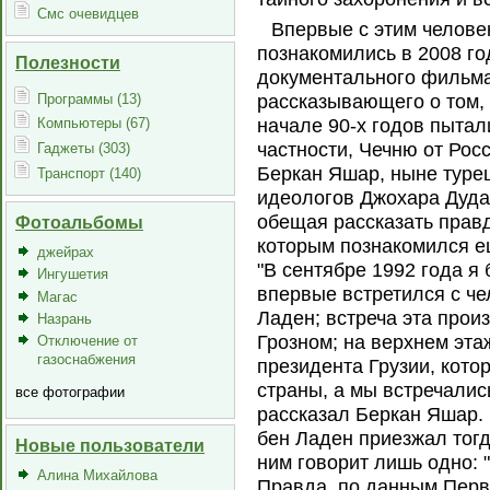
Смс очевидцев
Впервые с этим челове
познакомились в 2008 год
Полезности
документального фильма
Программы (13)
рассказывающего о том,
начале 90-х годов пытал
Компьютеры (67)
частности, Чечню от Рос
Гаджеты (303)
Беркан Яшар, ныне турецк
Транспорт (140)
идеологов Джохара Дуда
обещая рассказать правд
Фотоальбомы
которым познакомился ещ
джейрах
"В сентябре 1992 года я 
Ингушетия
впервые встретился с че
Магас
Ладен; встреча эта прои
Назрань
Грозном; на верхнем эта
Отключение от
газоснабжения
президента Грузии, кото
страны, а мы встречались
все фотографии
рассказал Беркан Яшар. Б
бен Ладен приезжал тогда
Новые пользователи
ним говорит лишь одно: 
Алина Михайлова
Правда, по данным Перв