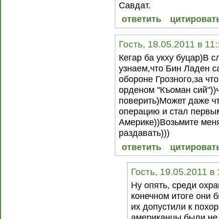
Савдат.
ответить
цитироват
Гость, 18.05.2011 в 11
Кегар ба укху буцар)В
узнаем,что Бин Ладен с
обороне Грозного,за чт
орденом "Къоман сий"))
поверить)Может даже ч
операцию и стал первы
Америке))Возьмите меня
раздавать)))
ответить
цитироват
Гость, 19.05.2011 в
Ну опять, среди охр
конечном итоге они 
их допустили к похор
американцы были не 