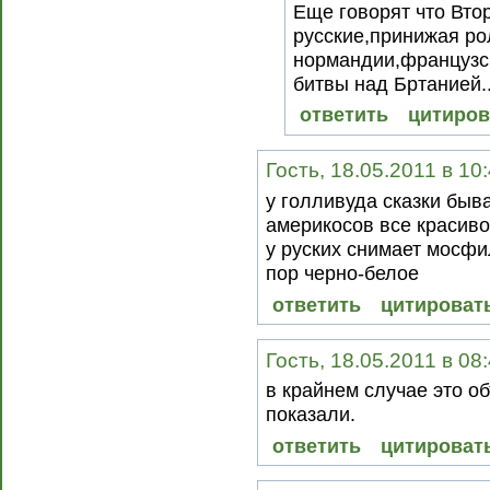
Еще говорят что Вт
русские,принижая ро
нормандии,французск
битвы над Бртанией..
ответить
цитиров
Гость, 18.05.2011 в 10
у голливуда сказки быв
америкосов все красиво
у руских снимает мосфи
пор черно-белое
ответить
цитироват
Гость, 18.05.2011 в 08
в крайнем случае это об
показали.
ответить
цитироват