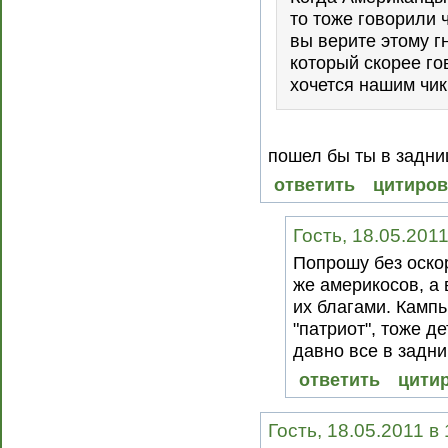
то тоже говорили ч
вы верите этому г
который скорее гов
хочется нашим чик
пошел бы ты в задни
ответить
цитиров
Гость, 18.05.2011
Попрошу без оскор
же америкосов, а 
их благами. Камп
"патриот", тоже д
давно все в задни
ответить
цити
Гость, 18.05.2011 в