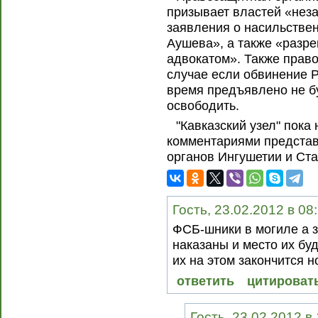
призывает властей «нез
заявления о насильстве
Аушева», а также «разре
адвокатом». Также право
случае если обвинение 
время предъявлено не бу
освободить.
"Кавказский узел" пок
комментариями предста
органов Ингушетии и Ста
Гость, 23.02.2012 в 08
ФСБ-шники в могиле а з
наказаны и место их бу
их на этом закончится 
ответить
цитироват
Гость, 23.02.2012 в