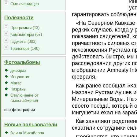
Ин
Смс очевидцев
ус
гарантировать соблюдени
Полезности
«На Северном Кавказе и
Программы (13)
редких случаев, когда у
Компьютеры (67)
показания свидетелей, к
Гаджеты (303)
причастность силовых ст
Транспорт (140)
исчезновения Рустама п
действовать быстро, мы 
Фотоальбомы
расследования других по
в обращении Amnesty Int
джейрах
февраля.
Ингушетия
Магас
Как ранее сообщал «Кав
Назрань
Назрани Рустам Аушев и
Отключение от
Минеральные Воды. На 
газоснабжения
своего поезда, который 
все фотографии
Ингушетии ехал на зараб
Как заявляют родствен
Новые пользователи
схватили сотрудники сил
Алина Михайлова
Сообщается, что нашли