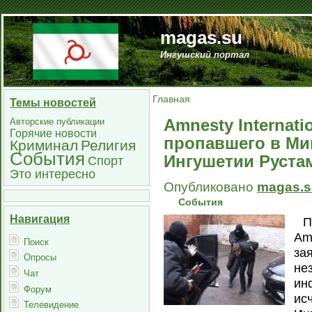
magas.su
Ингушский портал
Главная
Темы новостей
Amnesty Internat
Авторские публикации
Горячие новости
пропавшего в Ми
Криминал
Религия
События
Ингушетии Руста
Спорт
Это интересно
Опубликовано
magas.s
События
Навигация
П
Am
Поиск
за
Опросы
не
Чат
ин
Форум
ис
Телевидение