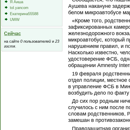
Я Аиша
Аушева накануне задерж
tol.yancom
белом микроавтобусе мар
Екатерина55588
UWW
«Кроме того, родственн
зафиксированных камер
железнодорожного вокза
Сейчас
микроавтобус, который п
на сайте
0 пользователей
и
23
нарушением правил, и по
гостя
.
Насколько известно, чел
удостоверение ФСБ, одна
обращении Amnesty Intern
19 февраля родственн
отдел полиции, местное 
в управление ФСБ в Мин
возбудить дело по факту
До сих пор родным ниче
случилось с ним после п
словам родственников, 
замешан в противозакон
Правозащитная организа