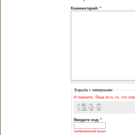
Комментарий:
*
Борьба с неверными
И помните, Язык есть то, что оп
  _   ____     __      ___  
 / | |___ \   / /_    ( _ ) 
 | |   __) | | '_ \   / _ \ 
 | |  / __/  | (_) | | (_) |
 |_| |_____|  \___/   \___/ 
Введите код:
*
изображенный выше