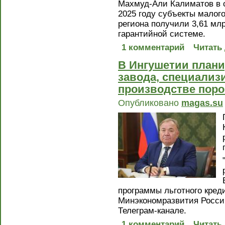
Махмуд-Али Калиматов в с
2025 году субъекты малог
региона получили 3,61 мл
гарантийной системе.
1 комментарий
Читать
В Ингушетии плани
завода, специализ
производстве пор
Опубликовано
magas.su
программы льготного кред
Минэкономразвития Росси
Телеграм-канале.
1 комментарий
Читать