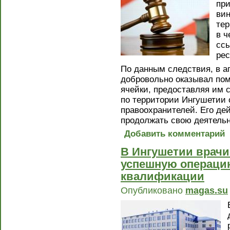
при
вин
тер
в ч
ссы
рес
По данным следствия, в а
добровольно оказывал по
ячейки, предоставляя им 
по территории Ингушетии 
правоохранителей. Его де
продолжать свою деятельн
Добавить комментарий
В Ингушетии врачи
успешную операци
квалификации
Опубликовано
magas.su