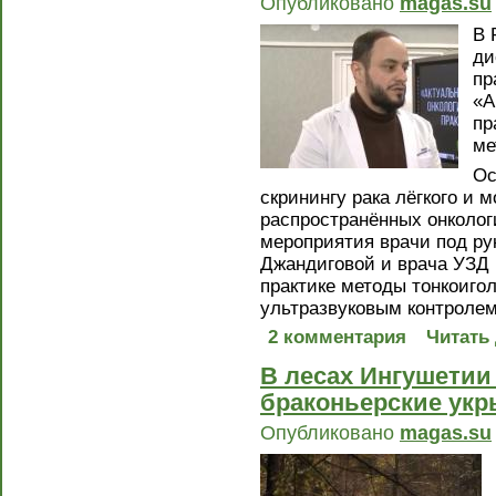
Опубликовано
magas.su
В 
ди
пр
«А
пр
ме
Ос
скринингу рака лёгкого и
распространённых онколог
мероприятия врачи под ру
Джандиговой и врача УЗД
практике методы тонкоиго
ультразвуковым контролем
2 комментария
Читать
В лесах Ингушетии
браконьерские укр
Опубликовано
magas.su