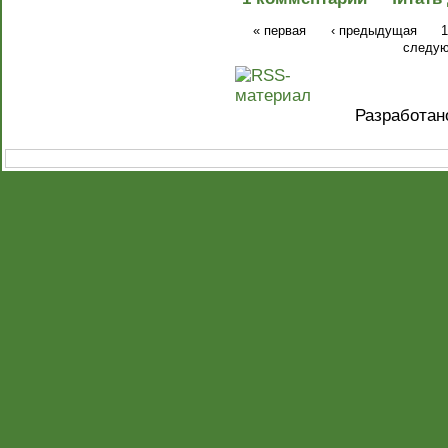
« первая
‹ предыдущая
1
следую
Разработа