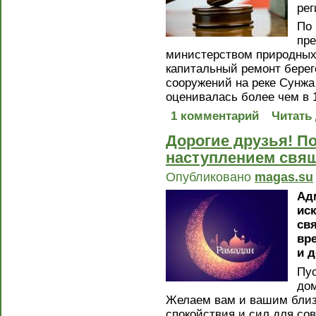
рег
По 
пре
министерством природных 
капитальный ремонт берег
сооружений на реке Сунжа
оценивалась более чем в 
1 комментарий
Читать
Дорогие друзья! П
наступлением свящ
Опубликовано
magas.su
Ад
ис
св
вр
и 
Пус
дом
Желаем вам и вашим близк
спокойствия и сил для со