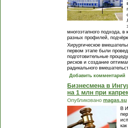
многоэтапного подхода, в
разных профилей, подчёрк
Хирургическое вмешательс
первом этапе были прове
подготовительные процед
рисков и создание оптим
радикального вмешательст
Добавить комментарий
Бизнесмена в Ингу
на 1 млн при капр
Опубликовано
magas.su
В И
пер
исп
как