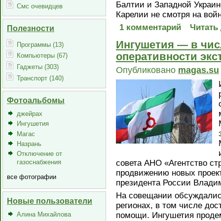
Балтии и Западной Украине
Смс очевидцев
Карелии не смотря на войн
1 комментарий
Читать
Полезности
Ингушетия — в чис
Программы (13)
оперативности эк
Компьютеры (67)
Гаджеты (303)
Опубликовано
magas.su
Транспорт (140)
Фотоальбомы
джейрах
Ингушетия
Магас
Назрань
Отключение от
совета АНО «Агентство ст
газоснабжения
продвижению новых проек
все фотографии
президента России Влади
На совещании обсуждались
Новые пользователи
регионах, в том числе дос
Алина Михайлова
помощи. Ингушетия проде