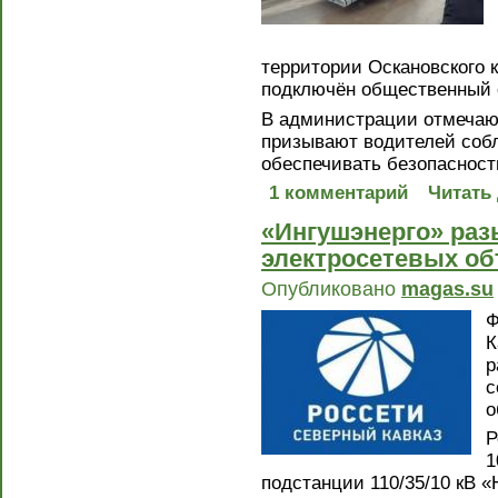
территории Оскановского к
подключён общественный с
В администрации отмечаю
призывают водителей собл
обеспечивать безопасност
1 комментарий
Читать
«Ингушэнерго» раз
электросетевых об
Опубликовано
magas.su
Ф
К
р
с
о
Р
1
подстанции 110/35/10 кВ 