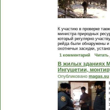
К участию в проверке так
министра природных ресур
который регулярно участв
рейда были обнаружены и
охотничьи засидки, устан
1 комментарий
Читать
В жилых зданиях М
Ингушетии, монтир
Опубликовано
magas.su