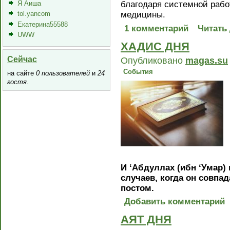
Я Аиша
благодаря системной рабо
tol.yancom
медицины.
Екатерина55588
1 комментарий
Читать
UWW
ХАДИС ДНЯ
Сейчас
Опубликовано
magas.su
События
на сайте
0 пользователей
и
24
гостя
.
И ‘Абдуллах (ибн ‘Умар)
случаев, когда он совпа
постом.
Добавить комментарий
АЯТ ДНЯ