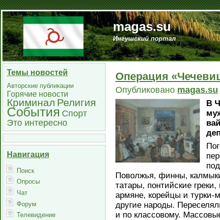
magas.su
Ингушский портал
Темы новостей
Операция «Чечевиц
Авторские публикации
Опубликовано
magas.su
Горячие новости
Криминал
Религия
В Ч
События
Спорт
му
Это интересно
вай
деп
Пог
Навигация
пер
под
Поиск
Поволжья, финны, калмыки
Опросы
татары, понтийские греки
Чат
армяне, корейцы и турки-
Форум
другие народы. Переселяли
и по классовому. Массовы
Телевидение