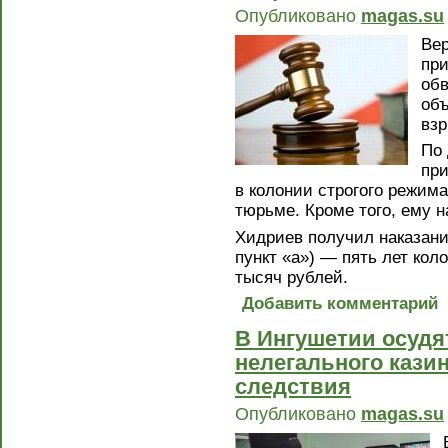
Опубликовано
magas.su
Ве
при
об
объ
взр
По 
при
в колонии строгого режима
тюрьме. Кроме того, ему 
Хидриев получил наказание
пункт «а») — пять лет ко
тысяч рублей.
Добавить комментарий
В Ингушетии осудя
нелегального кази
следствия
Опубликовано
magas.su