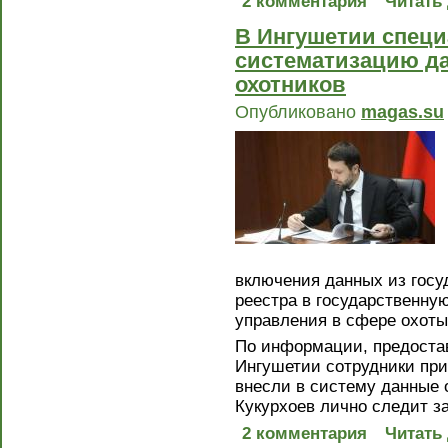
2 комментария
Читать
В Ингушетии спец
систематизацию да
охотников
Опубликовано
magas.su
включения данных из госу
реестра в государственн
управления в сфере охоты
По информации, предостав
Ингушетии сотрудники при
внесли в систему данные 
Кукурхоев лично следит з
2 комментария
Читать