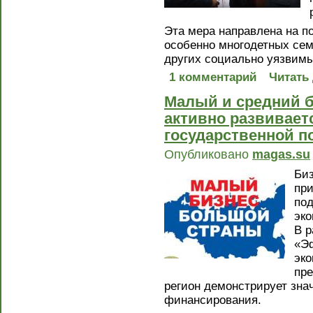
Эта мера направлена на п
особенно многодетных се
других социально уязвимы
1 комментарий
Читать
Малый и средний б
активно развивает
государственной п
Опубликовано
magas.su
Би
пр
под
эко
В р
«Эф
эко
пре
регион демонстрирует зна
финансирования.