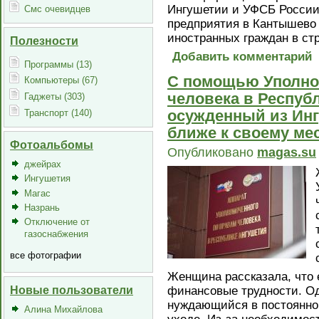
Ингушетии и УФСБ России,
Смс очевидцев
предприятия в Кантышево 
иностранных граждан в стр
Полезности
Добавить комментарий
Программы (13)
С помощью Уполно
Компьютеры (67)
человека в Респуб
Гаджеты (303)
осужденный из Ин
Транспорт (140)
ближе к своему ме
Фотоальбомы
Опубликовано
magas.su
джейрах
Ингушетия
Магас
Назрань
Отключение от
газоснабжения
все фотографии
Женщина рассказала, что 
Новые пользователи
финансовые трудности. Од
нуждающийся в постоянно
Алина Михайлова