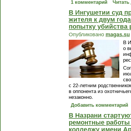
1 комментарий
Читать
В Ингушетии суд п
жителя к двум год
попытку убийства 
Опубликовано
magas.su
В И
о в
ин
рес
Сог
июл
сво
с 22-летним родственнико
в оппонента из охотничьег
незаконно.
Добавить комментарий
В Назрани стартую
ремонтные работы 
колледжу имени Ар