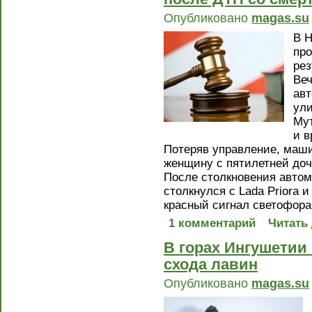
Опубликовано
magas.su
В Н
про
рез
Веч
авт
ул
Мут
и в
Потеряв управление, маш
женщину с пятилетней доч
После столкновения автом
столкнулся с Lada Priora 
красный сигнал светофора
1 комментарий
Читать
В горах Ингушетии
схода лавин
Опубликовано
magas.su