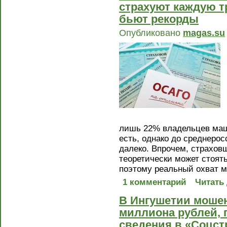
страхуют каждую т
бьют рекорды
Опубликовано
magas.su
лишь 22% владельцев маш
есть, однако до среднерос
далеко. Впрочем, страхов
теоретически может стоять
поэтому реальный охват м
1 комментарий
Читать
В Ингушетии мошен
миллиона рублей,
сведения в «Соцст