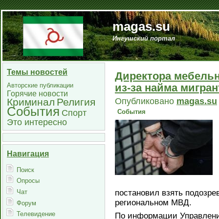
magas.su
Ингушский портал
Темы новостей
Директора мебель
из-за найма мигра
Авторские публикации
Горячие новости
Опубликовано
magas.su
Криминал
Религия
События
Спорт
События
Это интересно
Навигация
Поиск
Опросы
Чат
постановил взять подозрев
региональном МВД.
Форум
Телевидение
По информации Управлени