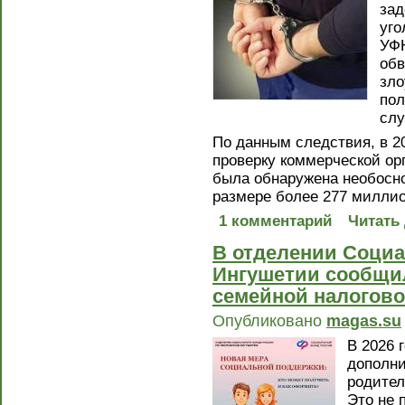
зад
уго
УФН
обв
зл
пол
слу
По данным следствия, в 2
проверку коммерческой ор
была обнаружена необосно
размере более 277 миллио
1 комментарий
Читать
В отделении Социа
Ингушетии сообщил
семейной налогов
Опубликовано
magas.su
В 2026 
дополни
родител
Это не 