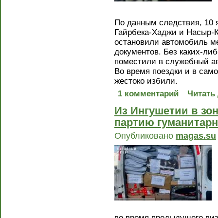
По данным следствия, 10 я
Гайрбека-Хаджи и Насыр-К
остановили автомобиль ме
документов. Без каких-ли
поместили в служебный а
Во время поездки и в сам
жестоко избили.
1 комментарий
Читать
Из Ингушетии в зо
партию гуманитар
Опубликовано
magas.su
во время предыдущего виз