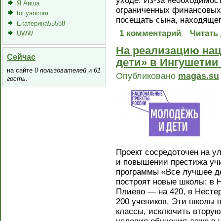
уходе. Из-за необходимост
Я Аиша
ограниченных финансовых
tol.yancom
посещать сына, находящег
Екатерина55588
1 комментарий
Читать
UWW
На реализацию нац
Сейчас
дети» в Ингушетии 
на сайте
0 пользователей
и
61
Опубликовано
magas.su
гость
.
Проект сосредоточен на 
и повышении престижа уч
программы «Все лучшее де
построят новые школы: в 
Плиево — на 420, в Несте
200 учеников. Эти школы 
классы, исключить вторую