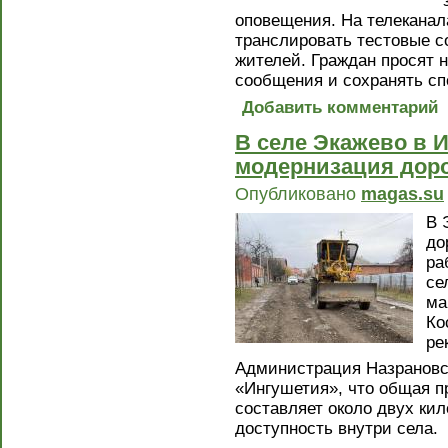
оповещения. На телеканал
транслировать тестовые 
жителей. Граждан просят н
сообщения и сохранять сп
Добавить комментарий
В селе Экажево в 
модернизация дор
Опубликовано
magas.su
В 
до
ра
се
ма
Ко
ре
Администрация Назрановск
«Ингушетия», что общая п
составляет около двух ки
доступность внутри села.