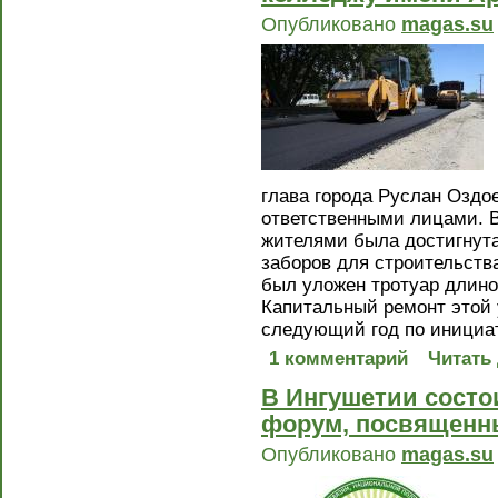
Опубликовано
magas.su
глава города Руслан Оздо
ответственными лицами. В
жителями была достигнута
заборов для строительства
был уложен тротуар длино
Капитальный ремонт этой
следующий год по инициа
1 комментарий
Читать
В Ингушетии сост
форум, посвященны
Опубликовано
magas.su