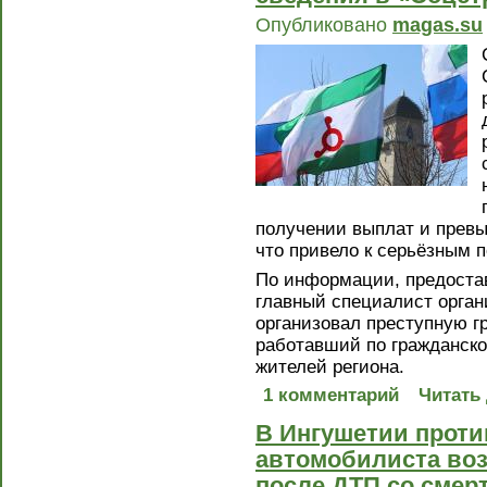
Опубликовано
magas.su
получении выплат и прев
что привело к серьёзным 
По информации, предоста
главный специалист орган
организовал преступную гр
работавший по гражданско-
жителей региона.
1 комментарий
Читать
В Ингушетии проти
автомобилиста воз
после ДТП со сме