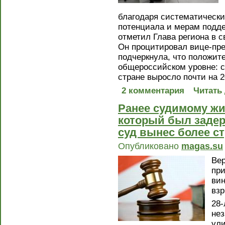
благодаря систематически
потенциала и мерам подде
отметил Глава региона в с
Он процитировал вице-пре
подчеркнула, что положит
общероссийском уровне: с 
стране выросло почти на 2
2 комментария
Читать
Ранее судимому ж
который был задер
суд вынес более с
Опубликовано
magas.su
Ве
при
вин
взр
28-
нез
ули