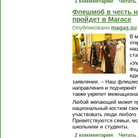
1 комментарий
Читать
Флешмоб в честь 
пройдет в Магасе
Опубликовано
magas.su
В м
отк
на
ста
«Ук
Фед
еди
заявлении. – Наш флешмо
направления и подчеркнёт
также укрепит межнациона
Любой желающий может пр
национальный костюм свое
участвовать люди любого 
Приветствуются семьи, мо
школьники и студенты.
2 комментария
Читать