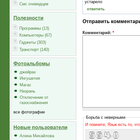
устарело
Смс очевидцев
ответить
Полезности
Отправить комментар
Программы (13)
Комментарий:
*
Компьютеры (67)
Гаджеты (303)
Транспорт (140)
Фотоальбомы
джейрах
Ингушетия
Магас
Назрань
Отключение от
газоснабжения
все фотографии
Борьба с неверными
И помните, Язык есть то, ч
Новые пользователи
  ____    ____    _  _      ___  
 | ___|  | ___|  | || |    ( _ ) 
Алина Михайлова
 |___ \  |___ \  | || |_   / _ \ 
  ___) |  ___) | |__   _| | (_) |
 |____/  |____/     |_|    \___/ 