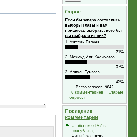
Опрос
Если бы завтра состоялись
выборы Главы и вам
пришлось выбрать, кого бы
вы выбрали из них?
1. Урксхан Евлоев
21%
2. Махмуд-Али Калиматов
37%
3. Алихан Тумгоев
42%
Всего голосов: 9842
6 комментариев
Старые
опросы
Последние
комментарии
Слабенькое ГАИ в
республике,
4 дня 1 час назад