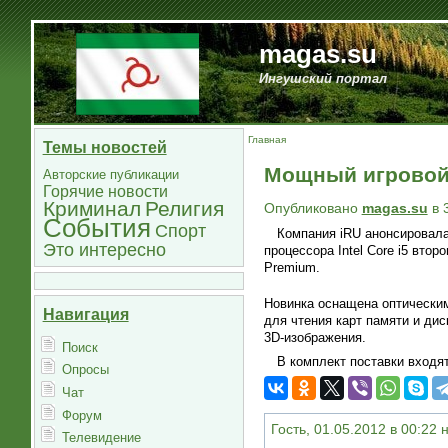
magas.su
Ингушский портал
Главная
Темы новостей
Мощный игровой 
Авторские публикации
Горячие новости
Криминал
Религия
Опубликовано
magas.su
в 
События
Спорт
Компания iRU анонсировала
Это интересно
процессора Intel Core i5 вто
Premium.
Новинка оснащена оптическим
Навигация
для чтения карт памяти и д
3D-изображения.
Поиск
В комплект поставки входя
Опросы
Чат
Форум
Гость, 01.05.2012 в 00:22 
Телевидение