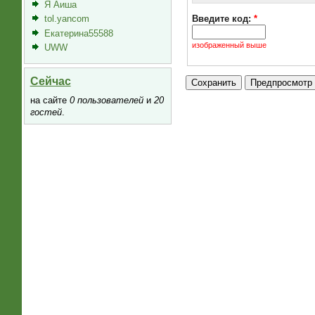
Я Аиша
Введите код:
*
tol.yancom
Екатерина55588
изображенный выше
UWW
Сейчас
на сайте
0 пользователей
и
20
гостей
.