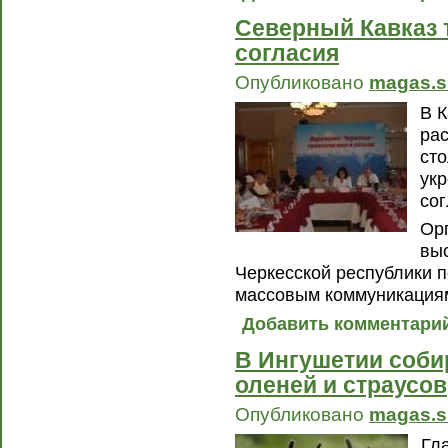
Северный Кавказ 
согласия
Опубликовано
magas.s
В 
ра
ст
ук
со
Ор
вы
Черкесской республики 
массовым коммуникациям
Добавить комментари
В Ингушетии соби
оленей и страусов
Опубликовано
magas.s
Гл