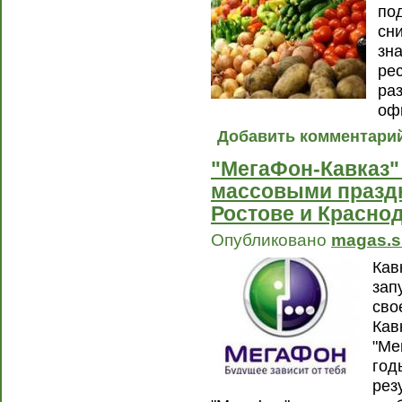
по
сн
зн
ре
ра
оф
Добавить комментари
"МегаФон-Кавказ" 
массовыми праздн
Ростове и Красно
Опубликовано
magas.s
Кав
зап
сво
Кав
"Ме
год
рез