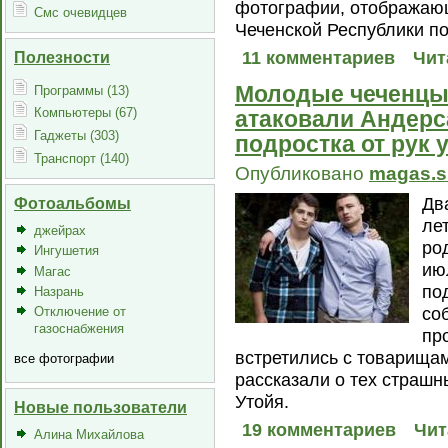
фотографии, отображаю
Смс очевидцев
Чеченской Республики п
Полезности
11 комментариев
Чит
Молодые чеченцы 
Программы (13)
Компьютеры (67)
атаковали Андерс
Гаджеты (303)
подростка от рук
Транспорт (140)
Опубликовано
magas.s
Дв
Фотоальбомы
лет
джейрах
ро
Ингушетия
ию
Магас
по
Назрань
со
Отключение от
газоснабжения
пр
встретились с товарищам
все фотографии
рассказали о тех страшн
Утойя.
Новые пользователи
19 комментариев
Чит
Алина Михайлова