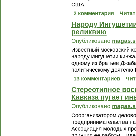
США.
2 комментария
Читат
Народу Ингушетии
реликвию
Опубликовано
magas.s
Известный московский к
народу Ингушетии кинжа
одному из братьев Джаб
политическому деятелю 
13 комментариев
Чит
Cтереотипное вос
Кавказа пугает ин
Опубликовано
magas.s
Соорганизатором делов
предпринимательства на
Ассоциация молодых пр
принцип ее работы – идея 