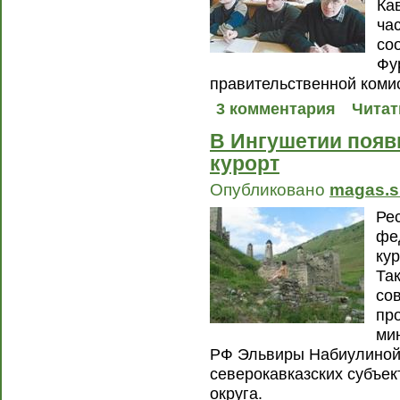
Ка
ча
со
Фу
правительственной коми
3 комментария
Читат
В Ингушетии появ
курорт
Опубликовано
magas.s
Ре
фе
ку
Та
со
пр
ми
РФ Эльвиры Набиулиной
северокавказских субъек
округа.