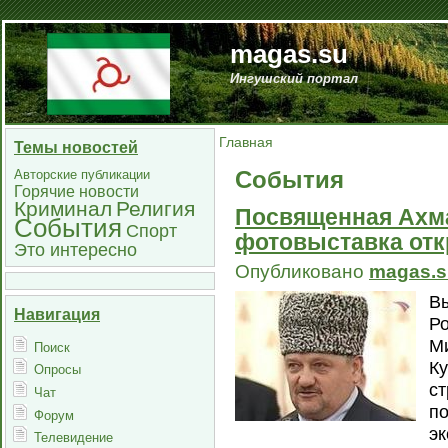
magas.su
Ингушский портал
Главная
Темы новостей
События
Авторские публикации
Горячие новости
Криминал
Религия
Посвященная Ахм
События
Спорт
фотовыставка отк
Это интересно
Опубликовано
magas.s
В
Навигация
Ро
М
Поиск
Ку
Опросы
ст
Чат
п
Форум
э
Телевидение