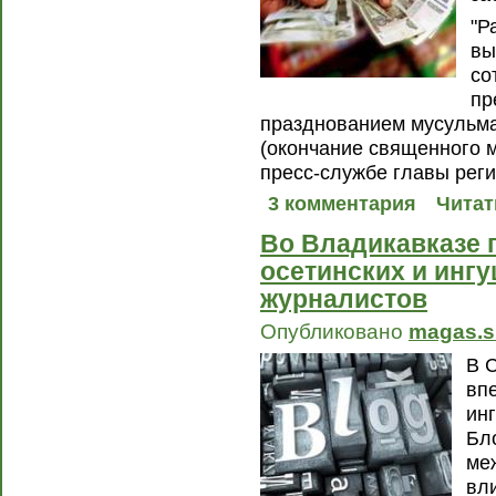
"Р
вы
со
пр
празднованием мусульма
(окончание священного м
пресс-службе главы реги
3 комментария
Читат
Во Владикавказе 
осетинских и ингу
журналистов
Опубликовано
magas.s
В 
вп
ин
Бл
ме
вл