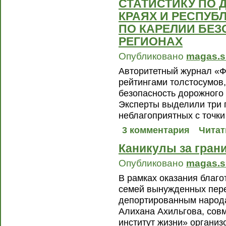
СТАТИСТИКУ ПО Д
КРАЯХ И РЕСПУБ
ПО КАРЕЛИИ БЕЗ
РЕГИОНАХ
Опубликовано
magas.s
Авторитетный журнал «Ф
рейтингами толстосумов,
безопасность дорожного
Эксперты выделили три 
неблагоприятных с точки
3 комментария
Читат
Каникулы за гран
Опубликовано
magas.s
В рамках оказания благ
семей вынужденных пер
депортированным народа
Алихана Ахильгова, со
институт жизни» организ