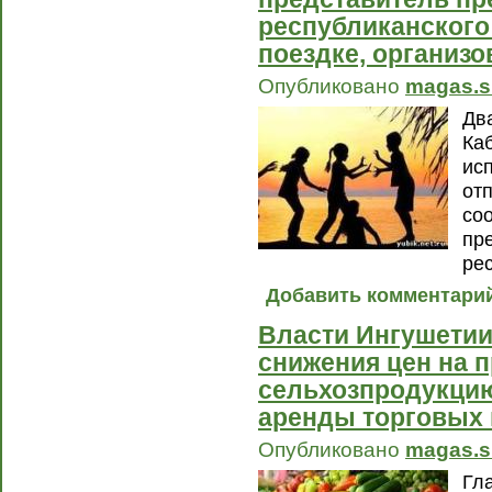
республиканского
поездке, организ
Опубликовано
magas.s
Дв
Ка
ис
от
со
пр
ре
Добавить комментари
Власти Ингушетии
снижения цен на 
сельхозпродукцию
аренды торговых
Опубликовано
magas.s
Гл