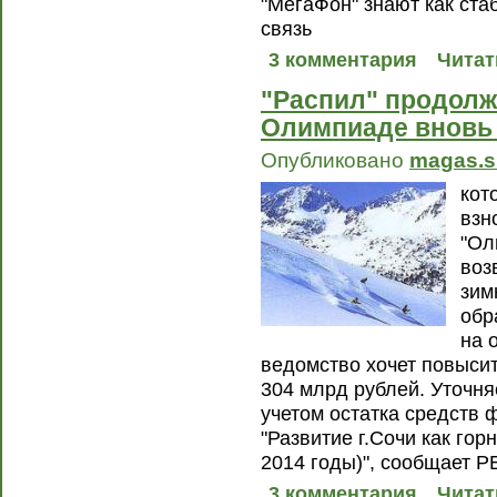
"МегаФон" знают как ст
связь
3 комментария
Читат
"Распил" продолж
Олимпиаде вновь 
Опубликовано
magas.s
кот
взн
"Ол
воз
зим
обр
на 
ведомство хочет повысит
304 млрд рублей. Уточня
учетом остатка средств
"Развитие г.Сочи как гор
2014 годы)", сообщает Р
3 комментария
Читат