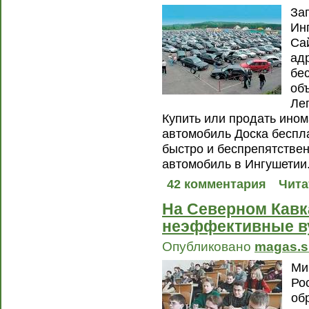
За
Инг
Са
ад
бе
объ
Ле
Купить или продать ином
автомобиль Доска беспл
быстро и беспрепятствен
автомобиль в Ингушетии
42 комментария
Чита
На Северном Кавк
неэффективные в
Опубликовано
magas.s
Ми
Ро
об