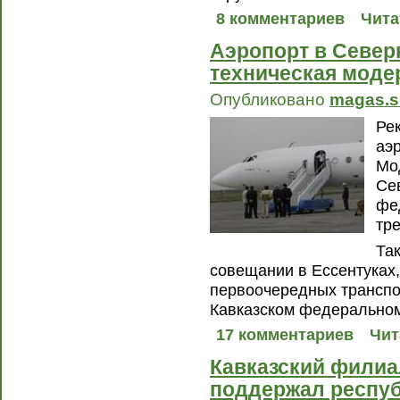
8 комментариев
Чита
Аэропорт в Север
техническая моде
Опубликовано
magas.s
Ре
аэр
Мо
Се
фе
тр
Та
совещании в Ессентуках,
первоочередных транспо
Кавказском федеральном
17 комментариев
Чит
Кавказский фили
поддержал респу