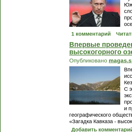
Юж
сл
пр
ос
1 комментарий
Читат
Впервые проведе
высокогорного оз
Опубликовано
magas.s
Вп
ис
Ке
С 
эк
пр
и 
географического общест
«Загадка Кавказа - высо
Добавить комментари