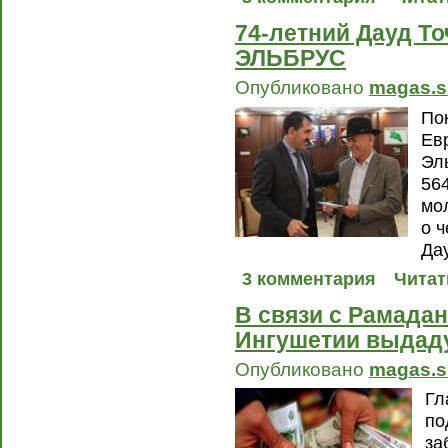
74-летний Дауд Т
ЭЛЬБРУС
Опубликовано
magas.s
По
Ев
Эл
56
мо
о ч
Да
3 комментария
Читат
В связи с Рамадан
Ингушетии выдаду
Опубликовано
magas.s
Гл
по
за