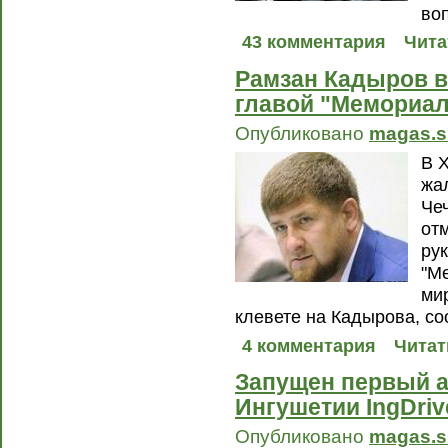
во
43 комментария
Чита
Рамзан Кадыров в
главой "Мемориал
Опубликовано
magas.s
В 
жа
Че
от
ру
"М
ми
клевете на Кадырова, с
4 комментария
Читат
Запущен первый 
Ингушетии IngDriv
Опубликовано
magas.s