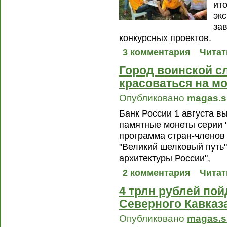
ит
эк
за
конкурсных проектов.
3 комментария
Читат
Город воинской с
красоваться на м
Опубликовано
magas.s
Банк России 1 августа в
памятные монеты серии
программа стран-членов
"Великий шелковый путь"
архитектуры России",
2 комментария
Читат
4 трлн рублей пой
Северного Кавказ
Опубликовано
magas.s