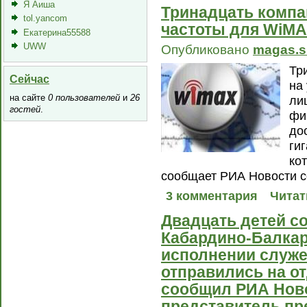
Я Аиша
Тринадцать компа
tol.yancom
частоты для WiM
Екатерина55588
UWW
Опубликовано
magas.s
Тр
Сейчас
на
на сайте
0 пользователей
и
26
ли
гостей
.
фи
до
гиг
ко
сообщает РИА Новости с
3 комментария
Читат
Двадцать детей с
Кабардино-Балкар
исполнении служе
отправились на о
сообщил РИА Ново
представитель пр