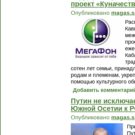
проект «Куначест
Опубликовано
magas.s
Рас
Кав
меж
про
еже
Каб
тра
сотен лет семьи, прина
родам и племенам, укре
помощью культурного об
Добавить комментари
Путин не исключа
Южной Осетии к 
Опубликовано
magas.s
Пр
Пу