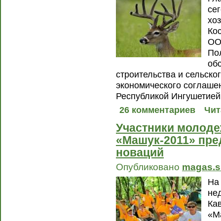
се
хо
Ко
ОО
По
об
строительства и сельског
экономического соглаше
Республикой Ингушетией
26 комментариев
Чит
Участники молод
«Машук-2011» пре
новаций
Опубликовано
magas.s
На
не
Ка
«М