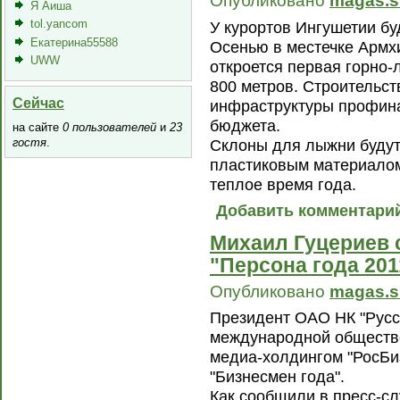
Опубликовано
magas.s
Я Аиша
tol.yancom
У курортов Ингушетии бу
Екатерина55588
Осенью в местечке Армх
UWW
откроется первая горно
800 метров. Строительст
Сейчас
инфраструктуры профина
бюджета.
на сайте
0 пользователей
и
23
гостя
.
Склоны для лыжни буду
пластиковым материалом,
теплое время года.
Добавить комментари
Михаил Гуцериев 
"Персона года 201
Опубликовано
magas.s
Президент ОАО НК "Русс
международной обществе
медиа-холдингом "РосБи
"Бизнесмен года".
Как сообщили в пресс-с