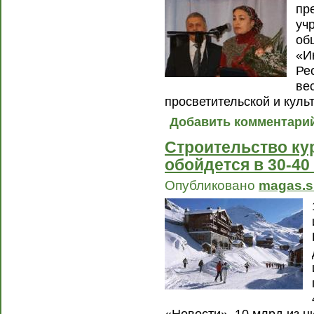
пр
уч
об
«И
Ре
ве
просветительской и куль
Добавить комментари
Строительство ку
обойдется в 30-40
Опубликовано
magas.s