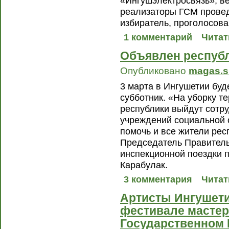
«Ингушэлектросвязь», в
реализаторы ГСМ провед
избиратель, проголосова
1 комментарий
Читат
Объявлен республ
Опубликовано
magas.s
3 марта в Ингушетии буд
субботник. «На уборку т
республики выйдут сотру
учреждений социальной 
помочь и все жители рес
Председатель Правитель
инспекционной поездки п
Карабулак.
3 комментария
Читат
Артисты Ингушети
фестивале мастер
Государственном