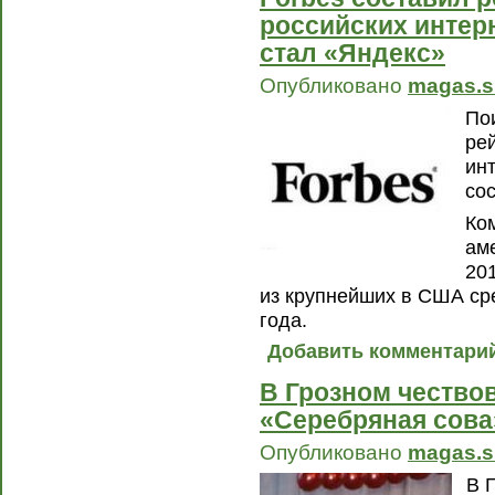
российских интер
стал «Яндекс»
Опубликовано
magas.s
По
ре
инт
со
Ко
ам
20
из крупнейших в США ср
года.
Добавить комментари
В Грозном чество
«Серебряная сова
Опубликовано
magas.s
В 