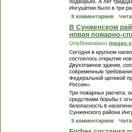
подворьях. А лет тридцат
Ингушетии было в три ра
8 комментариев
Чита
В Сунженском рай
новая пожарно-сп
Опубликовано
magas.s
Сегодня в крупном насел
состоялось открытие нов
Двухэтажное здание, со
современным требования
Федеральной целевой п
России».
Три пожарных расчета,
средствами борьбы с огн
безопасность 6 населенн
Сунженского района Инг
5 комментариев
Чита
Forbes составил 