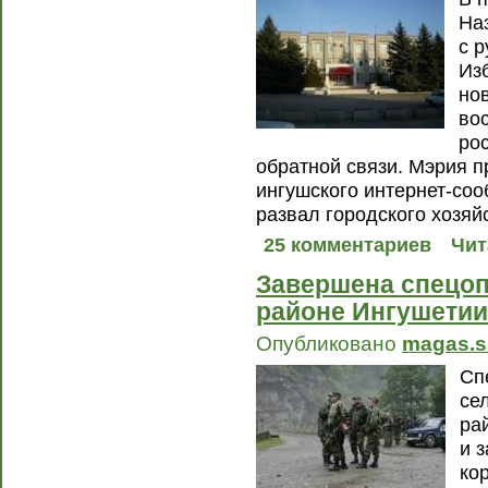
На
с 
Из
но
во
ро
обратной связи. Мэрия 
ингушского интернет-соо
развал городского хозяй
25 комментариев
Чит
Завершена спецоп
районе Ингушетии
Опубликовано
magas.s
Сп
се
ра
и 
ко