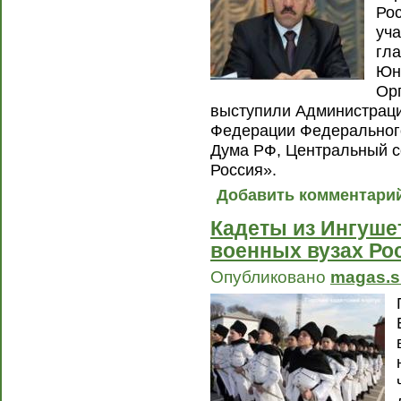
Рос
уча
гл
Юн
Ор
выступили Администраци
Федерации Федеральног
Дума РФ, Центральный с
Россия».
Добавить комментари
Кадеты из Ингушет
военных вузах Ро
Опубликовано
magas.s