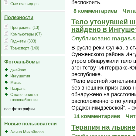
беспокоить.
Смс очевидцев
8 комментариев
Чита
Полезности
Тело утонувшей ш
Программы (13)
найдено в Ингуше
Компьютеры (67)
Опубликовано
magas.s
Гаджеты (303)
В русле реки Сунжа, в 
Транспорт (140)
Сунженского района Инг
утром обнаружили тело 
Фотоальбомы
агентству "Интерфакс-Ю
джейрах
республике.
Ингушетия
"Тело местной жительни
Магас
без внешних признаков 
Назрань
обнаружено на расстоян
Отключение от
газоснабжения
расположенного по улиц
Орджоникидзевской", - с
все фотографии
14 комментариев
Чит
Новые пользователи
Терапия на лыжне
Алина Михайлова