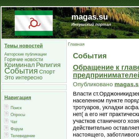
magas.su
Ингушский портал
Главная
Темы новостей
События
Авторские публикации
Горячие новости
Криминал
Религия
Обращение к главе
События
Спорт
предпринимателей
Это интересно
Опубликовано
magas.s
Власти ст.Орджоникидзев
Навигация
населенном пункте поряд
тротуаров, укладки асфал
Поиск
нет( а его нет практичес
Опросы
участков станичного хоз
Чат
действительно оставляет
Форум
настоящего, заботливого
Телевидение