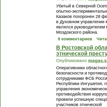
Убитый в Северной Осет
опытно-экспериментальн
Казаков похоронен 28 фе
в Духовном управлении 
являлся руководителем
Моздокского района.
9 комментариев
Чита
В Ростовской обл
этнической прест
Опубликовано
magas.s
Оперативники областног
безопасности и противод
сотрудниками ФСБ Росси
Республики Ингушетия, 
управления экономическ
противодействия корруп
провели успешную спец
участников этнической