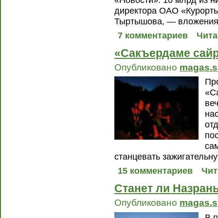
«Новости». 10 млрд из н
директора ОАО «Курорты
Тыртышова, — вложения 
7 комментариев
Чита
«Сакъердаме сай
Опубликовано
magas.s
Пр
«С
ве
на
отд
по
са
станцевать зажигательну
15 комментариев
Чит
Станет ли Назран
Опубликовано
magas.s
В 