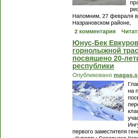
пр
ре
Напомним, 27 февраля в
Назрановском районе,
2 комментария
Читат
Юнус-Бек Евкуров
горнолыжной трас
посвящено 20-лет
республики
Опубликовано
magas.s
Гла
на 
пос
пер
кла
уча
Инг
первого заместителя ге