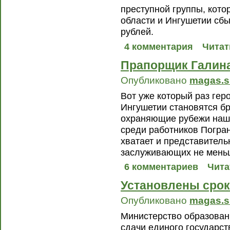
преступной группы, кото
области и Ингушетии с
рублей.
4 комментария
Читат
Прапорщик Галина
Опубликовано
magas.s
Вот уже который раз гер
Ингушетии становятся б
охраняющие рубежи наше
среди работников Погра
хватает и представитель
заслуживающих не меньш
6 комментариев
Чита
Установлены сроки
Опубликовано
magas.s
Министерство образовани
сдачи единого государст