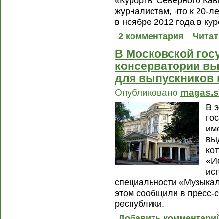
«Курорты Северного Ка
журналистам, что к 20-л
в ноябре 2012 года в ку
2 комментария
Читат
В Московской гос
консерватории в
для выпускников 
Опубликовано
magas.s
В 
го
им
вы
ко
«И
ис
специальности «Музыкаль
этом сообщили в пресс-
республики.
Добавить комментари