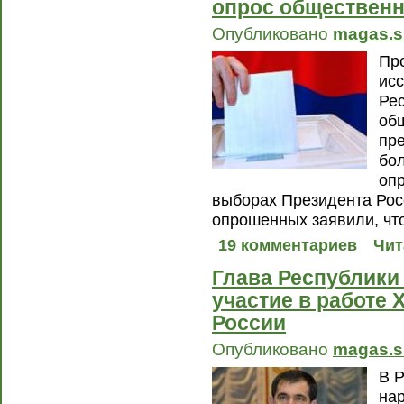
опрос общественн
Опубликовано
magas.s
Пр
ис
Ре
об
пр
бо
опр
выборах Президента Рос
опрошенных заявили, чт
19 комментариев
Чит
Глава Республики
участие в работе 
России
Опубликовано
magas.s
В 
на