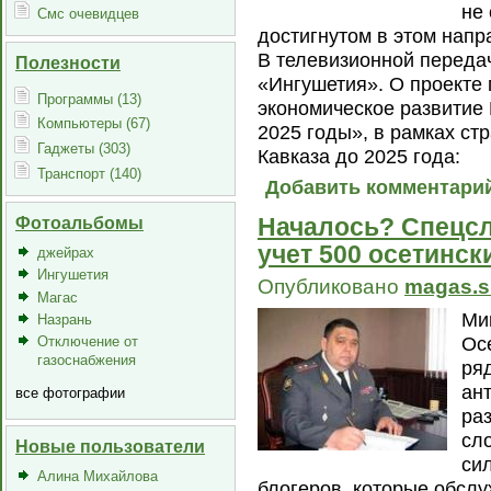
не
Смс очевидцев
достигнутом в этом напр
В телевизионной переда
Полезности
«Ингушетия». О проекте
Программы (13)
экономическое развитие 
Компьютеры (67)
2025 годы», в рамках ст
Гаджеты (303)
Кавказа до 2025 года:
Транспорт (140)
Добавить комментари
Фотоальбомы
Началось? Спецсл
учет 500 осетинск
джейрах
Ингушетия
Опубликовано
magas.s
Магас
Ми
Назрань
Ос
Отключение от
газоснабжения
ря
ан
все фотографии
раз
сл
Новые пользователи
си
Алина Михайлова
блогеров, которые обсл