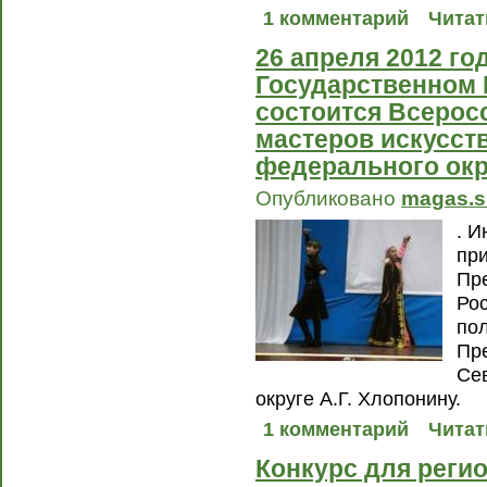
1 комментарий
Читат
26 апреля 2012 го
Государственном
состоится Всерос
мастеров искусст
федерального окр
Опубликовано
magas.s
. 
пр
Пр
Ро
по
Пр
Се
округе А.Г. Хлопонину.
1 комментарий
Читат
Конкурс для реги