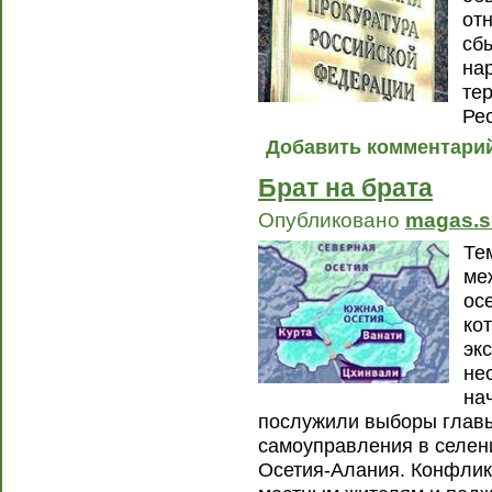
от
сб
на
те
Ре
Добавить комментари
Брат на брата
Опубликовано
magas.s
Те
ме
ос
ко
эк
не
на
послужили выборы главы
самоуправления в селен
Осетия-Алания. Конфлик