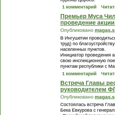
1 комментарий
Читат
Премьер Муса Чил
проведение акции
Опубликовано
magas.s
В Ингушетии проводитьс
труд) по благоустройств
населенных пунктов.
Инициатор проведения а
свою инспекционную пое
пунктам республики с Ма
1 комментарий
Читат
Встреча Главы ре
руководителем Ф
Опубликовано
magas.s
Состоялась встреча Гла
Бека Евкурова с генера