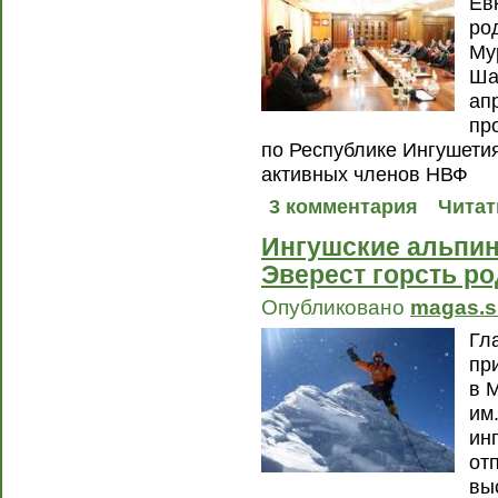
Ев
ро
Му
Ша
апр
пр
по Республике Ингушети
активных членов НВФ
3 комментария
Читат
Ингушские альпин
Эверест горсть р
Опубликовано
magas.s
Гл
пр
в 
им
ин
от
вы