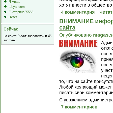
Я Аиша
хотят внести в общество
tol.yancom
4 комментария
Читат
Екатерина55588
UWW
ВНИМАНИЕ информ
сайта
Сейчас
Опубликовано
magas.s
на сайте
0 пользователей
и
46
гостей
.
Адми
откл
посет
приня
посе
участ
нецен
то, что на сайте присут
Любой желающий может з
писать свои комментарии
С уважением администр
7 комментариев