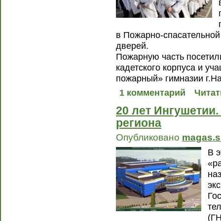
в Пожарно-спасательной
дверей.
Пожарную часть посетил
кадетского корпуса и уч
пожарный» гимназии г.На
1 комментарий
Читат
20 лет Ингушетии.
региона
Опубликовано
magas.s
В э
«р
наз
эк
Го
те
(Г