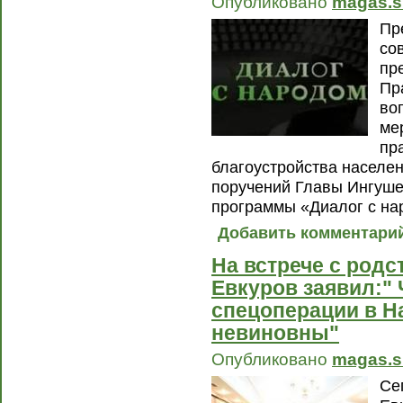
Опубликовано
magas.s
Пр
со
пр
Пр
во
ме
пр
благоустройства населен
поручений Главы Ингуше
программы «Диалог с на
Добавить комментари
На встрече с родс
Евкуров заявил:" 
спецоперации в Н
невиновны"
Опубликовано
magas.s
Се