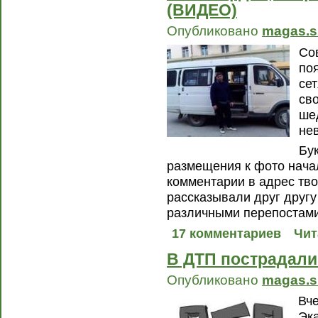
(ВИДЕО)
Опубликовано
magas.s
Со
по
се
сво
ше
не
Бу
размещения к фото нача
комментарии в адрес тво
рассказывали друг друг
различными перепостами
17 комментариев
Чит
В ДТП пострадали
Опубликовано
magas.s
Вче
Эк