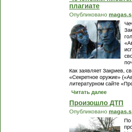
плагиате
Опубликовано
magas.s
Че
За
го
«А
ис
св
по
Как заявляет Закриев, с
«Секретное оружие» («Ав
литературном сайте «Про
Читать далее
Произошло ДТП
Опубликовано
magas.s
По
пр