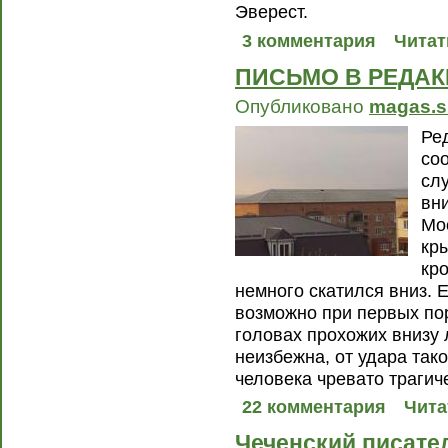
Эверест.
3 комментария
Читат
ПИСЬМО В РЕДАК
Опубликовано
magas.s
Ре
со
сл
вн
Мо
кр
кр
немного скатился вниз. 
возможно при первых пор
головах прохожих внизу 
неизбежна, от удара так
человека чревато трагич
22 комментария
Чита
Чеченский писате