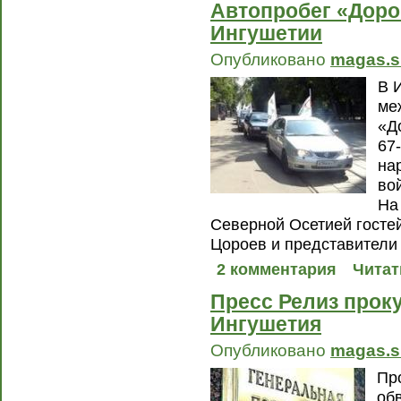
Автопробег «Доро
Ингушетии
Опубликовано
magas.s
В 
ме
«Д
67
на
во
На
Северной Осетией госте
Цороев и представители
2 комментария
Читат
Пресс Релиз прок
Ингушетия
Опубликовано
magas.s
Пр
об