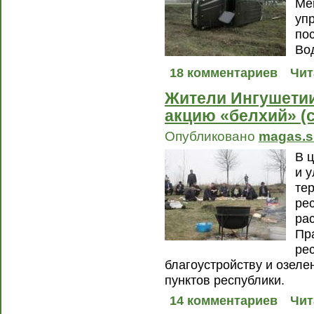
Me
уп
по
Во
18 комментариев
Чит
Жители Ингушети
акцию «белхий» (
Опубликовано
magas.s
В 
и 
те
ре
ра
Пр
ре
благоустройству и озел
пунктов республики.
14 комментариев
Чит