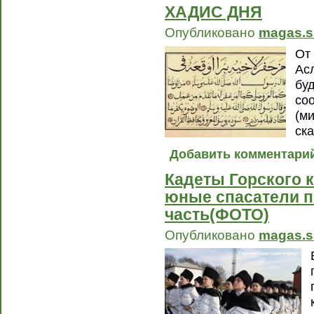
ХАДИС ДНЯ
Опубликовано
magas.s
От
Ас
бу
со
(м
ска
Добавить комментари
Кадеты Горского к
юные спасатели 
часть(ФОТО)
Опубликовано
magas.s