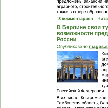
предложены вакансии на
аграрного, строительног
также в сфере образова
8 комментариев
Чита
В Берлине свои т
возможности пред
России
Опубликовано
magas.s
Ка
аг
до
ап
ма
ин
ту
Российской Федерации.
В их числе: Костромская
Тамбовская область, Вла