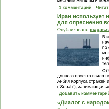
местным жителям и подж
1 комментарий
Читат
Иран использует 
для опреснения в
Опубликовано
magas.s
В 
на
по
мо
ин
те
От
данного проекта взяла н
Анбия Корпуса стражей 
("Sepah"), занимающаяс
Добавить комментари
«Диалог с народом