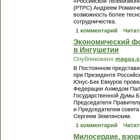
«Российской телевизион
(РТРС) Андреем Романче
возможность более тесн
сотрудничества.
1 комментарий
Читат
Экономический ф
в Ингушетии
Опубликовано
magas.s
В Постоянном представи
при Президенте Российс
Юнус-Бек Евкуров прове
Федерации Ахмедом Пал
Государственной Думы 
Председателя Правител
и Председателем совет
Сергеем Землянским.
1 комментарий
Читат
Милосердие, взор