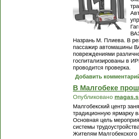
тр
Ав
упр
Га
ВАЗ
Назрань М. Плиева. В ре
пассажир автомашины ВА
повреждениями различно
госпитализированы в ИРК
проводится проверка.
Добавить комментари
В Малгобеке прош
Опубликовано
magas.s
Малгобекский центр зан
традиционную ярмарку ва
Основная цель меропри
системы трудоустройства
Жителям Малгобекского 