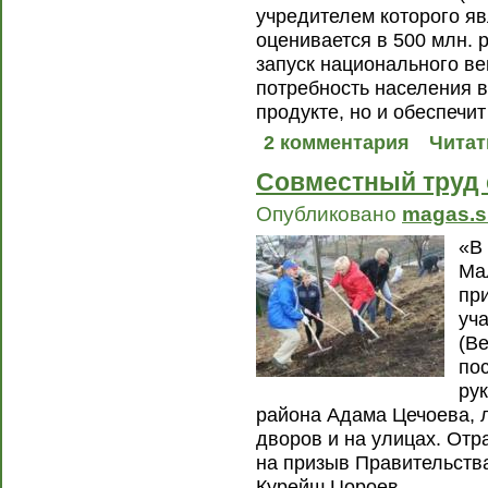
учредителем которого яв
оценивается в 500 млн. 
запуск национального ве
потребность населения 
продукте, но и обеспечит
2 комментария
Читат
Совместный труд 
Опубликовано
magas.s
«В
Ма
пр
уча
(В
по
ру
района Адама Цечоева, 
дворов и на улицах. Отр
на призыв Правительств
Курейш Цороев.