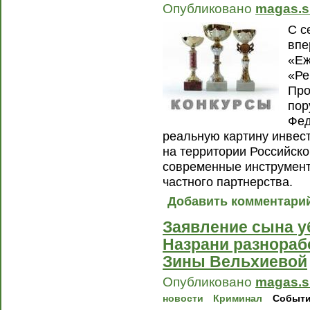
Опубликовано
magas.s
С с
впе
«Еж
«Ре
Про
пор
Фед
реальную картину инвес
на территории Российско
современные инструмент
частного партнерства.
Добавить комментари
Заявление сына у
Назрани разнораб
Зины Вельхиевой
Опубликовано
magas.s
новости
Криминал
Событ