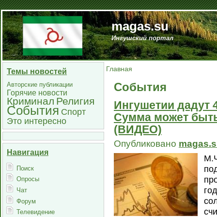
magas.su
Ингушский портал
Главная
Темы новостей
События
Авторские публикации
Горячие новости
Криминал
Религия
Ингушетии дадут 4
События
Спорт
Сумма может быть
Это интересно
(ВИДЕО)
Опубликовано
magas.s
Навигация
М.
по
Поиск
пр
Опросы
го
Чат
со
Форум
сч
Телевидение