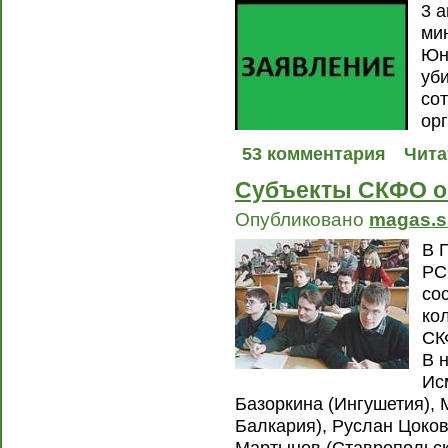
3 а
ми
Юн
уб
со
орг
53 комментария
Чита
Субъекты СКФО о
Опубликовано
magas.s
В 
РС
со
ко
СК
В 
Ис
Базоркина (Ингушетия), 
Балкария), Руслан Цоков
Мартынов (Ставропольск