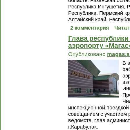
область, Рязанская обла
Республика Ингушетия, Р
Республика, Пермский кр
Алтайский край, Республ
2 комментария
Читат
Глава республики
аэропорту «Магас
Опубликовано
magas.s
В 
ра
аэ
вз
Ин
Пр
Чи
инспекционной поездкой 
совещанием с участием 
ведомств, глав админис
г.Карабулак.