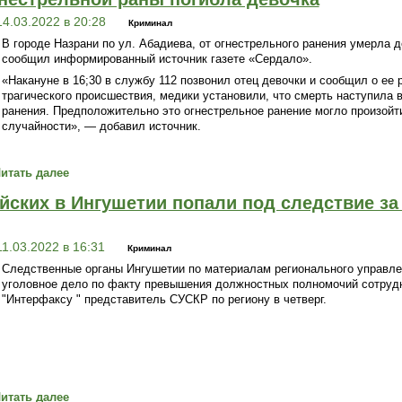
14.03.2022 в 20:28
Криминал
В городе Назрани по ул. Абадиева, от огнестрельного ранения умерла д
сообщил информированный источник газете «Сердало».
«Накануне в 16;30 в службу 112 позвонил отец девочки и сообщил о ее 
трагического происшествия, медики установили, что смерть наступила в
ранения. Предположительно это огнестрельное ранение могло произойти
случайности», — добавил источник.
итать далее
йских в Ингушетии попали под следствие з
11.03.2022 в 16:31
Криминал
Следственные органы Ингушетии по материалам регионального управл
уголовное дело по факту превышения должностных полномочий сотруд
"Интерфаксу " представитель СУСКР по региону в четверг.
итать далее