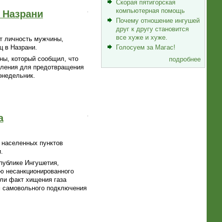
Скорая пятигорская
компьютерная помощь
 Назрани
Почему отношение ингушей
друг к другу становится
все хуже и хуже.
т личность мужчины,
ц в Назрани.
Голосуем за Магас!
ны, который сообщил, что
подробнее
еления для предотвращения
онедельник.
а
 населенных пунктов
.
публике Ингушетия,
ю несанкционированного
или факт хищения газа
 самовольного подключения