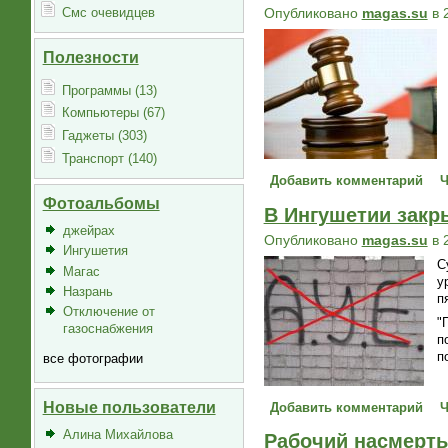
Опубликовано
magas.su
в 
Смс очевидцев
Полезности
Программы (13)
Компьютеры (67)
Гаджеты (303)
Транспорт (140)
Добавить комментарий
Ч
Фотоальбомы
В Ингушетии закры
джейрах
Опубликовано
magas.su
в 
Ингушетия
С
Магас
у
Назрань
п
Отключение от
"
газоснабжения
п
п
все фотографии
Новые пользователи
Добавить комментарий
Ч
Алина Михайлова
Рабочий насмерть