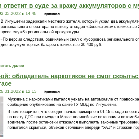
 ответит в суде за кражу аккумуляторов с 
03.03.2022 в 14:45
Криминал
В Ингушетии задержали местного жителя, который украл два аккумулят
регионального оператора по вывозу отходов «Экосистема» стоимостью 
пресс-служба региональной прокуратуры.
«По версии следствия, обвиняемый снял с мусоровоза регионального 
две аккумуляторных батареи стоимостью 30 400 руб.
итать далее
ой: обладатель наркотиков не смог скрытьс
гасе
25.01.2022 в 12:13
Криминал
Мужчина с наркотиками пытался уехать на автомобиле от правоохра
сообщение опубликовано на сайте ГУ МВД по Ингушетии.
В нем говорится, что сегодня ночью примерно в 01.15 в ходе опера
на посту ДПС при въезде в Магас полицейские остановили автомобил
водитель после остановки отказался выполнять законные требовани
попытался скрыться, объехав стоявший впереди "УАЗ" и стражей по