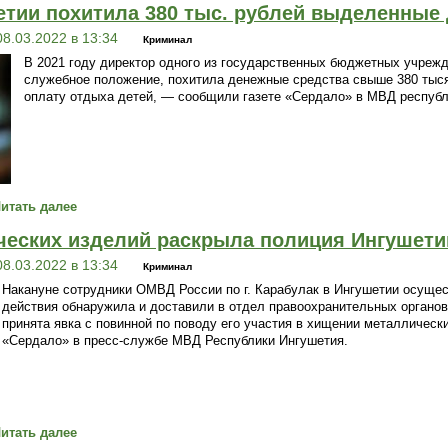
етии похитила 380 тыс. рублей выделенные 
08.03.2022 в 13:34
Криминал
В 2021 году директор одного из государственных бюджетных учрежд
служебное положение, похитила денежные средства свыше 380 тыс
оплату отдыха детей, — сообщили газете «Сердало» в МВД республ
итать далее
еских изделий раскрыла полиция Ингушети
08.03.2022 в 13:34
Криминал
Накануне сотрудники ОМВД России по г. Карабулак в Ингушетии осуще
действия обнаружила и доставили в отдел правоохранительных органов 
принята явка с повинной по поводу его участия в хищении металлическ
«Сердало» в пресс-службе МВД Республики Ингушетия.
итать далее