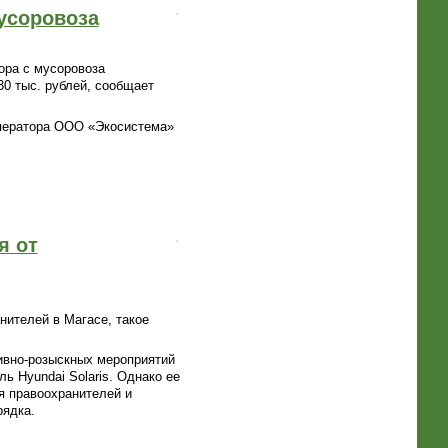
мусоровоза
ора с мусоровоза
30 тыс. рублей, сообщает
оператора ООО «Экосистема»
я от
нителей в Магасе, такое
тивно-розыскных мероприятий
ь Hyundai Solaris. Однако ее
я правоохранителей и
рядка.