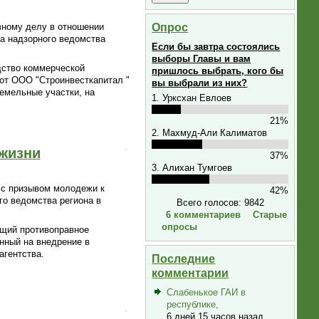
Опрос
вному делу в отношении
а надзорного ведомства
Если бы завтра состоялись
выборы Главы и вам
дство коммерческой
пришлось выбрать, кого бы
 от ООО "Строинвесткапитал "
вы выбрали из них?
земельные участки, на
1. Урксхан Евлоев
21%
2. Махмуд-Али Калиматов
 жизни
37%
3. Алихан Тумгоев
 с призывом молодежи к
42%
о ведомства региона в
Всего голосов: 9842
6 комментариев
Старые
опросы
ющий противоправное
нный на внедрение в
агентства.
Последние
комментарии
Слабенькое ГАИ в
республике,
6 дней 15 часов назад