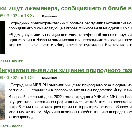
ки ищут лжеминера, сообщившего о бомбе в
08.03.2022 в 13:37
Криминал
Сотрудники правоохранительных органов республики устанавливаю
сообщившего о существующей угрозе минирования на одной из ули
«В дежурную часть полиции поступил телефонный звонок от мужчи
одна из улиц в Назрани заминирована и необходима эвакуация нас
жертв», — сказал газете «Ингушетия» осведомленный источник в п
итать далее
нгушетии выявили хищение природного газ
08.03.2022 в 13:36
Криминал
«Сотрудники МВД РИ выявили хищение природного газа в одном из
региона», — сообщили в правоохранительном ведомстве Ингушетии
В первый весенний день 2022 года сотрудники УЭБиПК МВД по Рес
осуществляя оперативно-профилактические действия по пресечени
потребления газа и электроэнергии на территории региона обнаруж
местным жителем. Мужчина похищал голубое топливо посредством
к газопроводу.
итать далее