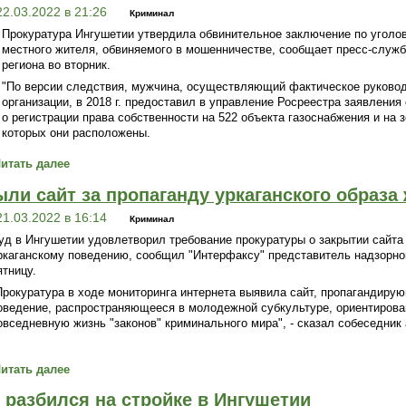
22.03.2022 в 21:26
Криминал
Прокуратура Ингушетии утвердила обвинительное заключение по уголо
местного жителя, обвиняемого в мошенничестве, сообщает пресс-служб
региона во вторник.
"По версии следствия, мужчина, осуществляющий фактическое руково
организации, в 2018 г. предоставил в управление Росреестра заявления
о регистрации права собственности на 522 объекта газоснабжения и на 
которых они расположены.
итать далее
ли сайт за пропаганду уркаганского образа
21.03.2022 в 16:14
Криминал
уд в Ингушетии удовлетворил требование прокуратуры о закрытии сайта
ркаганскому поведению, сообщил "Интерфаксу" представитель надзорног
ятницу.
Прокуратура в ходе мониторинга интернета выявила сайт, пропагандиру
оведение, распространяющееся в молодежной субкультуре, ориентирова
овседневную жизнь "законов" криминального мира", - сказал собеседник 
итать далее
 разбился на стройке в Ингушетии