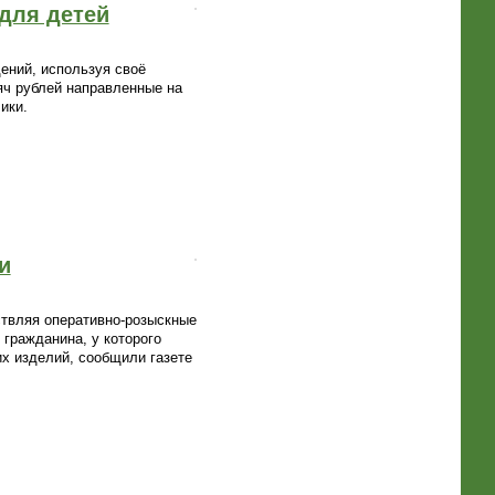
для детей
ений, используя своё
яч рублей направленные на
ики.
и
ствляя оперативно-розыскные
гражданина, у которого
их изделий, сообщили газете