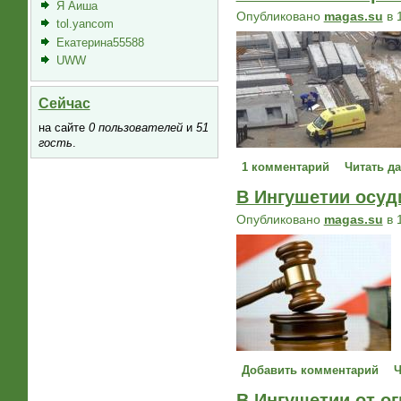
Я Аиша
Опубликовано
magas.su
в 
tol.yancom
Екатерина55588
UWW
Сейчас
на сайте
0 пользователей
и
51
гость
.
1 комментарий
Читать д
В Ингушетии осуд
Опубликовано
magas.su
в 
Добавить комментарий
Ч
В Ингушетии от о