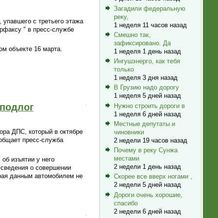
Загадили федеральную
реку,
 упавшего с третьего этажа
1 неделя 11 часов назад
рфаксу " в пресс-службе
Смешно так,
зафиксировано. Да
ом объекте 16 марта.
1 неделя 1 день назад
Ингушэнерго, как тебя
только
1 неделя 3 дня назад
В Грузию надо дорогу
1 неделя 5 дней назад
 подлог
Нужно строить дороги в
1 неделя 6 дней назад
Местные депутаты и
ора ДПС, который в октябре
чиновники
ообщает пресс-служба
2 недели 19 часов назад
Почему в реку Сунжа
местами
 об изъятии у него
2 недели 1 день назад
 сведения о совершении
орая данным автомобилем не
Скорее все вверх ногами ,
2 недели 5 дней назад
Дороги очень хорошие,
спасибо
2 недели 6 дней назад