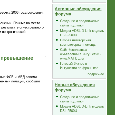
Активные обсуждения
евочка 2006 года рождения,
форума
Создание и продвижение
ранении. Прибыв на место
сайта под ключ
 результате огнестрельного
Модем ADSL D-Link модель
 по трагической
DSL-2500U
Скорая пятигорская
компьютерная помощь
Сайт бесплатных
объявлений в Ингушетии -
а превышение
www.MAHBE.ru
Готовый бизнес в
Ингушетии по франшизе
подробнее
ения ФСБ и МВД завели
никами полиции, сообщил
Новые обсуждения
форума
Создание и продвижение
сайта под ключ
Модем ADSL D-Link модель
DSL-2500U