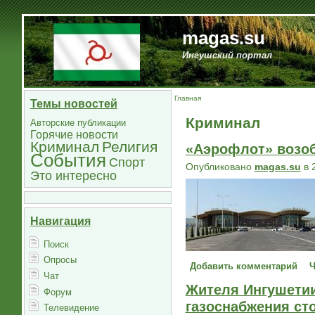
magas.su
Ингушский портал
Главная
Темы новостей
Криминал
Авторские публикации
Горячие новости
Криминал
Религия
«Аэрофлот» возоб
События
Спорт
Опубликовано
magas.su
в 
Это интересно
Навигация
Поиск
Опросы
Добавить комментарий
Ч
Чат
Жителя Ингушетии
Форум
газоснабжения ст
Телевидение