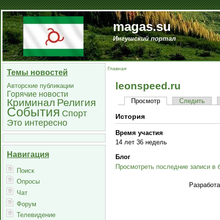
magas.su
Ингушский портал
Главная
Темы новостей
leonspeed.ru
Авторские публикации
Горячие новости
Криминал
Религия
Просмотр
Следить
События
Спорт
История
Это интересно
Время участия
14 лет 36 недель
Навигация
Блог
Просмотреть последние записи в 
Поиск
Опросы
Разработ
Чат
Форум
Телевидение