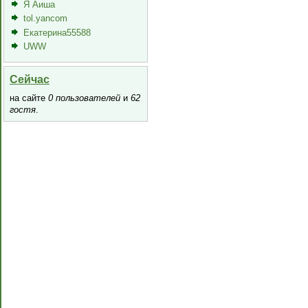
Я Аиша
tol.yancom
Екатерина55588
UWW
Сейчас
на сайте
0 пользователей
и
62
гостя
.