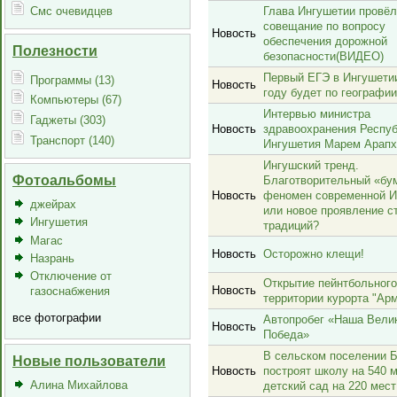
Смс очевидцев
Глава Ингушетии провё
совещание по вопросу
Новость
обеспечения дорожной
Полезности
безопасности(ВИДЕО)
Первый ЕГЭ в Ингушетии
Программы (13)
Новость
году будет по географии
Компьютеры (67)
Интервью министра
Гаджеты (303)
Новость
здравоохранения Респу
Транспорт (140)
Ингушетия Марем Арапх
Ингушский тренд.
Фотоальбомы
Благотворительный «бу
Новость
феномен современной И
джейрах
или новое проявление с
Ингушетия
традиций?
Магас
Новость
Осторожно клещи!
Назрань
Отключение от
Открытие пейнтбольного
Новость
газоснабжения
территории курорта "Ар
все фотографии
Автопробег «Наша Вели
Новость
Победа»
В сельском поселении 
Новые пользователи
Новость
построят школу на 540 м
Алина Михайлова
детский сад на 220 мест