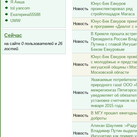
Я Аиша
Юнус-Бек Евкуров
tol.yancom
Новость
проинспектировал ряд
стройплощадок Магаса
Екатерина55588
UWW
Юнус-Бек Евкуров прин
Новость
в программе «Диалог с 
В Кремле прошла встре
Сейчас
Президента России Вла
Новость
на сайте
0 пользователей
и
26
Путина с главой Ингуше
гостей
.
Беком Евкуровым
Юнус-Бек Евкуров пров
с молодёжью и предста
Новость
ингушской общины г.Мос
Московской области
Уважаемые потребители
природного газа! ООО «
межрегионгаз Пятигорск
Новость
уведомляет об обязател
установке счетчиков на 
января 2015 года
В МГУ прошел ежегодны
Новость
доброты
Алихан Шаулиев :«Радуе
Владимир Путин выдел
Новость
Ингушетию как пример 