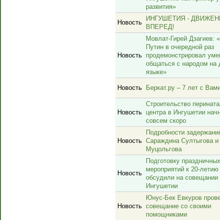
развития»
ИНГУШЕТИЯ - ДВИЖЕН
Новость
ВПЕРЕД!
Мовлат-Гирей Дзагиев:
Путин в очередной раз
Новость
продемонстрировал уме
общаться с народом на
языке»
Новость
Беркат.ру – 7 лет с Вами
Строительство перината
Новость
центра в Ингушетии нач
совсем скоро
Подробности задержани
Новость
Сараждина Султыгова и
Муцольгова
Подготовку праздничны
мероприятий к 20-летию
Новость
обсудили на совещании 
Ингушетии
Юнус-Бек Евкуров пров
Новость
совещание со своими
помощниками