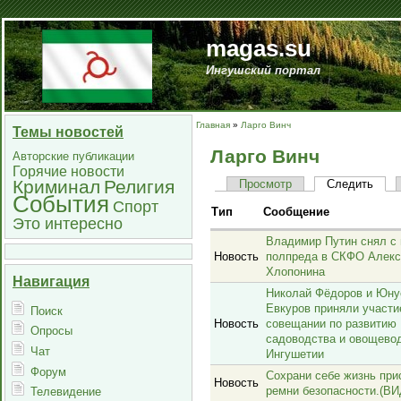
magas.su
Ингушский портал
Главная
»
Ларго Винч
Темы новостей
Ларго Винч
Авторские публикации
Горячие новости
Криминал
Религия
Просмотр
Следить
События
Спорт
Тип
Сообщение
Это интересно
Владимир Путин снял с 
Новость
полпреда в СКФО Алекс
Хлопонина
Навигация
Николай Фёдоров и Юну
Евкуров приняли участи
Поиск
Новость
совещании по развитию
Опросы
садоводства и овощевод
Чат
Ингушетии
Форум
Сохрани себе жизнь при
Новость
ремни безопасности.(В
Телевидение