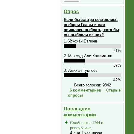
Опрос
Если бы завтра состоялись
выборы Главы и вам
пришлось выбрать, кого бы
вы выбрали из них?
1. Урксхан Евлоев
21%
2. Махмуд-Али Калиматов
37%
3. Алихан Тумгоев
42%
Всего голосов: 9842
6 комментариев
Старые
опросы
Последние
комментарии
Слабенькое ГАИ в
республике,
4 дня 1 час назад