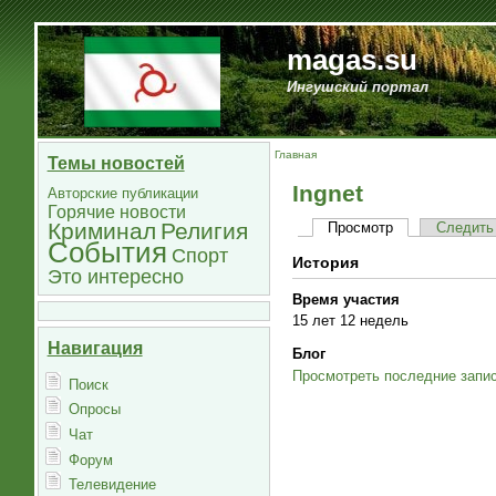
magas.su
Ингушский портал
Главная
Темы новостей
Ingnet
Авторские публикации
Горячие новости
Криминал
Религия
Просмотр
Следить
События
Спорт
История
Это интересно
Время участия
15 лет 12 недель
Навигация
Блог
Просмотреть последние запис
Поиск
Опросы
Чат
Форум
Телевидение