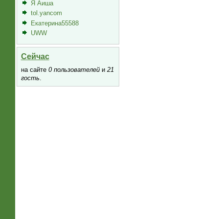
Я Аиша
tol.yancom
Екатерина55588
UWW
Сейчас
на сайте
0 пользователей
и
21
гость
.