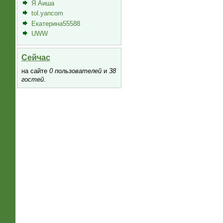
Я Аиша
tol.yancom
Екатерина55588
UWW
Сейчас
на сайте
0 пользователей
и
38
гостей
.