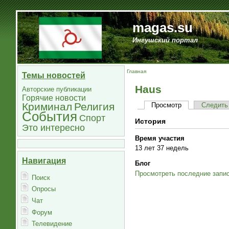
magas.su
Ингушский портал
Главная
Темы новостей
Haus
Авторские публикации
Горячие новости
Криминал
Религия
Просмотр
Следить
События
Спорт
История
Это интересно
Время участия
13 лет 37 недель
Навигация
Блог
Просмотреть последние запис
Поиск
Опросы
Чат
Форум
Телевидение