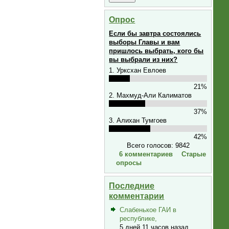
Опрос
Если бы завтра состоялись
выборы Главы и вам
пришлось выбрать, кого бы
вы выбрали из них?
1. Урксхан Евлоев
21%
2. Махмуд-Али Калиматов
37%
3. Алихан Тумгоев
42%
Всего голосов: 9842
6 комментариев
Старые
опросы
Последние
комментарии
Слабенькое ГАИ в
республике,
5 дней 11 часов назад