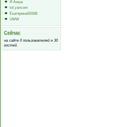
Я Аиша
tol.yancom
Екатерина55588
UWW
Сейчас
на сайте
0 пользователей
и
30
гостей
.