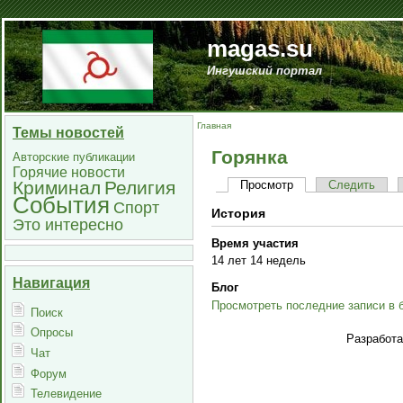
magas.su
Ингушский портал
Главная
Темы новостей
Горянка
Авторские публикации
Горячие новости
Криминал
Религия
Просмотр
Следить
События
Спорт
История
Это интересно
Время участия
14 лет 14 недель
Навигация
Блог
Просмотреть последние записи в 
Поиск
Опросы
Разработ
Чат
Форум
Телевидение