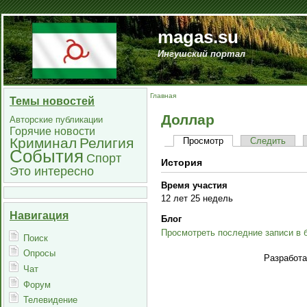
magas.su
Ингушский портал
Главная
Темы новостей
Доллар
Авторские публикации
Горячие новости
Криминал
Религия
Просмотр
Следить
События
Спорт
История
Это интересно
Время участия
12 лет 25 недель
Навигация
Блог
Просмотреть последние записи в 
Поиск
Опросы
Разработ
Чат
Форум
Телевидение