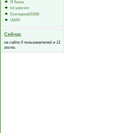
Я Аиша
tol.yancom
Екатерина55588
UWW
Сейчас
на сайте
0 пользователей
и
21
гость
.