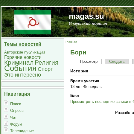
magas.su
Ингушский портал
Главная
Темы новостей
Борн
Авторские публикации
Горячие новости
Криминал
Религия
Просмотр
Следить
События
Спорт
История
Это интересно
Время участия
13 лет 45 недель
Навигация
Блог
Просмотреть последние записи в 
Поиск
Опросы
Разработ
Чат
Форум
Телевидение