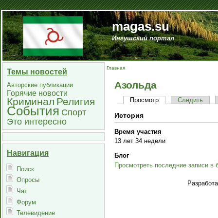
magas.su
Ингушский портал
Главная
Темы новостей
Азольда
Авторские публикации
Горячие новости
Криминал
Религия
Просмотр
Следить
События
Спорт
История
Это интересно
Время участия
13 лет 34 недели
Навигация
Блог
Просмотреть последние записи в 
Поиск
Опросы
Разработ
Чат
Форум
Телевидение