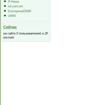
Я Аиша
tol.yancom
Екатерина55588
UWW
Сейчас
на сайте
0 пользователей
и
20
гостей
.