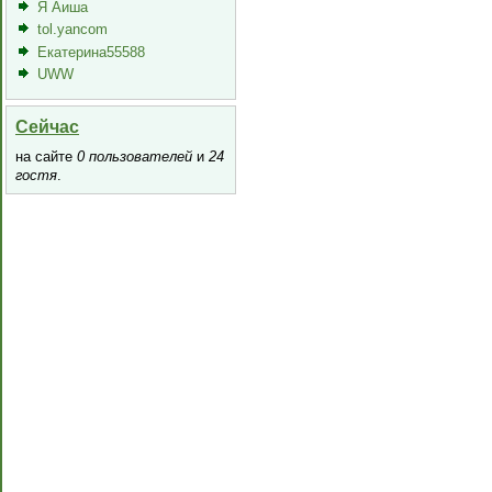
Я Аиша
tol.yancom
Екатерина55588
UWW
Сейчас
на сайте
0 пользователей
и
24
гостя
.