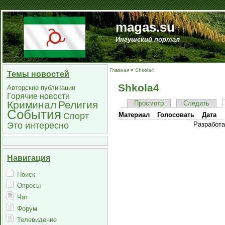
magas.su
Ингушский портал
Главная
»
Shkola4
Темы новостей
Shkola4
Авторские публикации
Горячие новости
Криминал
Религия
Просмотр
Следить
События
Спорт
Материал
Голосовать
Дата
Это интересно
Разработ
Навигация
Поиск
Опросы
Чат
Форум
Телевидение