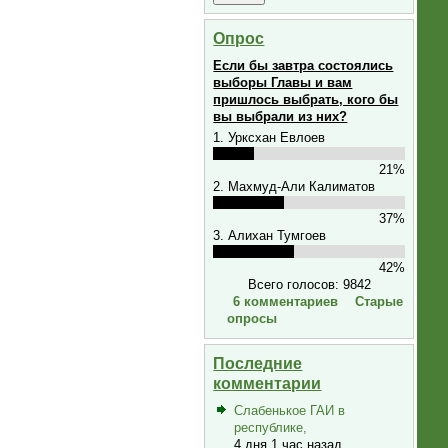
Опрос
Если бы завтра состоялись
выборы Главы и вам
пришлось выбрать, кого бы
вы выбрали из них?
1. Урксхан Евлоев
21%
2. Махмуд-Али Калиматов
37%
3. Алихан Тумгоев
42%
Всего голосов: 9842
6 комментариев
Старые
опросы
Последние
комментарии
Слабенькое ГАИ в
республике,
4 дня 1 час назад