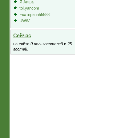
Я Аиша
tol.yancom
Екатерина55588
UWW
Сейчас
на сайте
0 пользователей
и
25
гостей
.