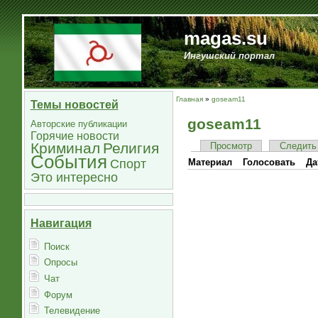
magas.su
Ингушский портал
Главная
»
goseam11
Темы новостей
goseam11
Авторские публикации
Горячие новости
Криминал
Религия
Просмотр
Следить
События
Спорт
Материал
Голосовать
Да
Это интересно
Навигация
Поиск
Опросы
Чат
Форум
Телевидение