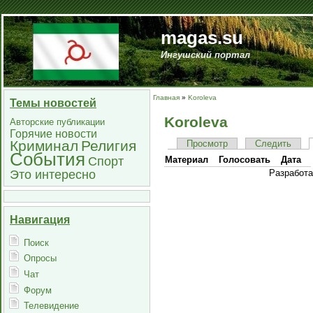
magas.su
Ингушский портал
Главная
»
Koroleva
Темы новостей
Koroleva
Авторские публикации
Горячие новости
Криминал
Религия
Просмотр
Следить
События
Спорт
Материал
Голосовать
Дата
Это интересно
Разработ
Навигация
Поиск
Опросы
Чат
Форум
Телевидение