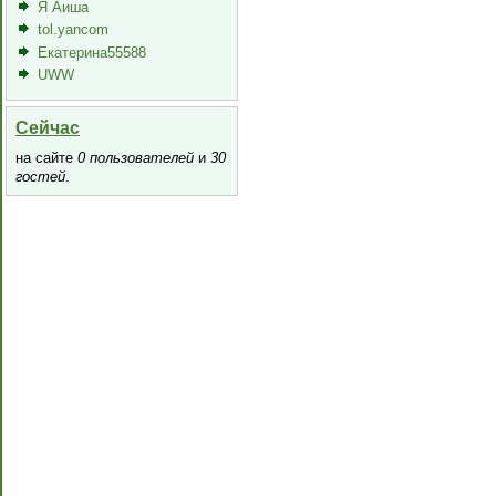
Я Аиша
tol.yancom
Екатерина55588
UWW
Сейчас
на сайте
0 пользователей
и
30
гостей
.