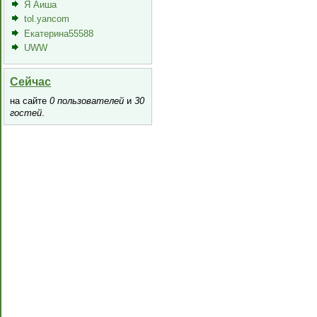
Я Аиша
tol.yancom
Екатерина55588
UWW
Сейчас
на сайте
0 пользователей
и
30
гостей
.