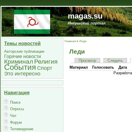
magas.su
Ингушский портал
Главная
»
Леди
Темы новостей
Леди
Авторские публикации
Горячие новости
Криминал
Религия
Просмотр
Следить
События
Спорт
Материал
Голосовать
Дата
Это интересно
Разработ
Навигация
Поиск
Опросы
Чат
Форум
Телевидение