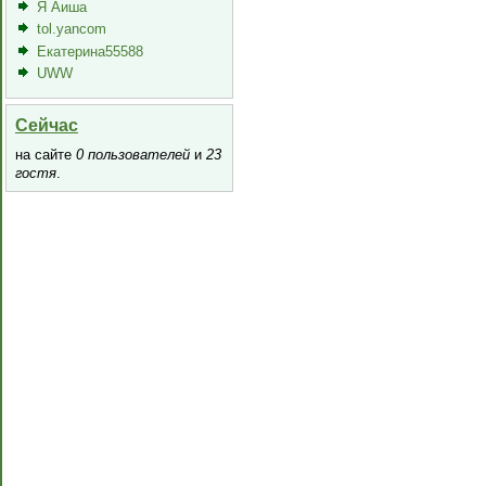
Я Аиша
tol.yancom
Екатерина55588
UWW
Сейчас
на сайте
0 пользователей
и
23
гостя
.