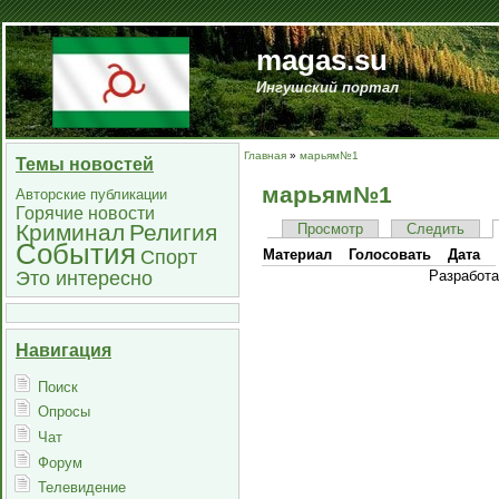
magas.su
Ингушский портал
Главная
»
марьям№1
Темы новостей
марьям№1
Авторские публикации
Горячие новости
Криминал
Религия
Просмотр
Следить
События
Спорт
Материал
Голосовать
Дата
Это интересно
Разработ
Навигация
Поиск
Опросы
Чат
Форум
Телевидение