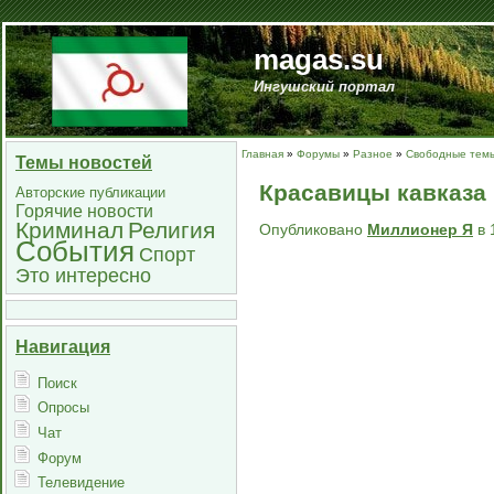
magas.su
Ингушский портал
Главная
»
Форумы
»
Разное
»
Свободные тем
Темы новостей
Красавицы кавказа
Авторские публикации
Горячие новости
Криминал
Религия
Опубликовано
Миллионер Я
в 
События
Спорт
Это интересно
Навигация
Поиск
Опросы
Чат
Форум
Телевидение