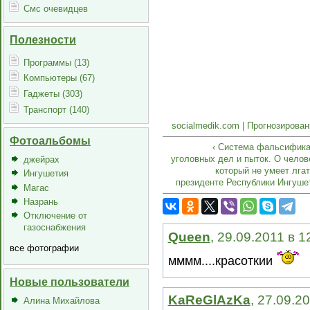
Смс очевидцев
Полезности
Программы (13)
Компьютеры (67)
Гаджеты (303)
Транспорт (140)
socialmedik.com | Прогнозирова
Фотоальбомы
‹ Система фальсифик
уголовных дел и пыток. О челов
джейрах
который не умеет лгат
Ингушетия
президенте Республики Ингуше
Магас
Назрань
Отключение от
газоснабжения
Queen
, 29.09.2011 в 1
все фотографии
мммм....красоткии
Новые пользователи
KaReGlAzKa
, 27.09.2
Алина Михайлова