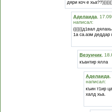
дяри коч е хьа??)))))))
Аделаида
, 17.0
написал:
((((((д1вал дялах
1а са.азм деддар 
Везунчик
, 18
къантир ялла
Аделаида
,
написал:
къин т1ир ц
халд хьа.