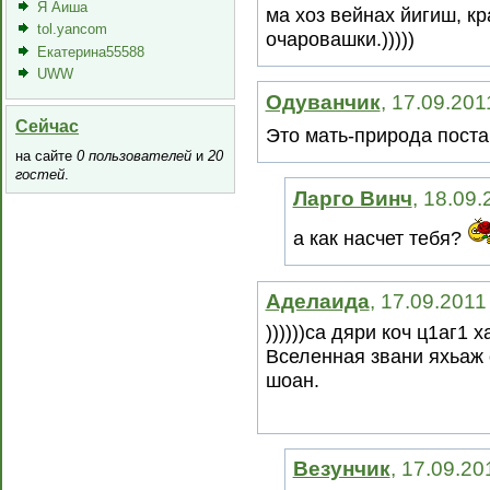
Я Аиша
ма хоз вейнах йигиш, кр
tol.yancom
очаровашки.)))))
Екатерина55588
UWW
Одуванчик
, 17.09.201
Сейчас
Это мать-природа пост
на сайте
0 пользователей
и
20
гостей
.
Ларго Винч
, 18.09
а как насчет тебя?
Аделаида
, 17.09.2011
))))))са дяри коч ц1аг1 
Вселенная звани яхьаж 
шоан.
Везунчик
, 17.09.20